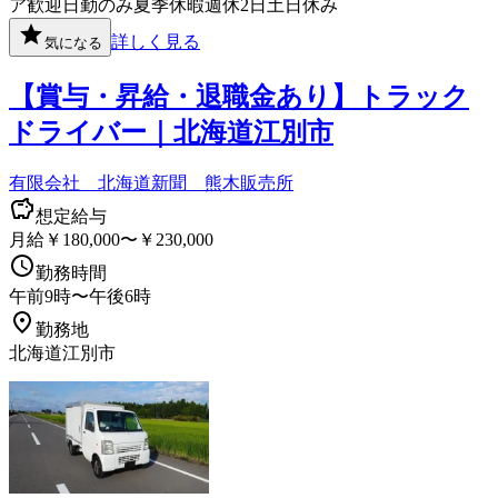
ア歓迎
日勤のみ
夏季休暇
週休2日
土日休み
詳しく見る
気になる
【賞与・昇給・退職金あり】トラック
ドライバー｜北海道江別市
有限会社 北海道新聞 熊木販売所
想定給与
月給￥180,000〜￥230,000
勤務時間
午前9時〜午後6時
勤務地
北海道江別市