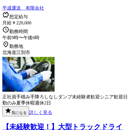
平成運送 有限会社
想定給与
月給￥220,000
勤務時間
午前9時〜午後6時
勤務地
北海道江別市
正社員
手積み手降ろしなし
ダンプ
未経験者歓迎
シニア歓迎
日
勤のみ
夏季休暇
週休2日
詳しく見る
気になる
【未経験歓迎！】大型トラックドライ