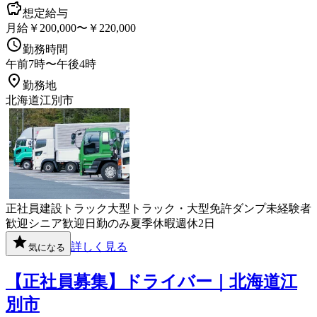
想定給与
月給￥200,000〜￥220,000
勤務時間
午前7時〜午後4時
勤務地
北海道江別市
正社員
建設
トラック
大型トラック・大型免許
ダンプ
未経験者
歓迎
シニア歓迎
日勤のみ
夏季休暇
週休2日
詳しく見る
気になる
【正社員募集】ドライバー｜北海道江
別市