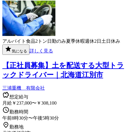
アルバイト
食品
2トン
日勤のみ
夏季休暇
週休2日
土日休み
詳しく見る
気になる
【正社員募集】土を配送する大型トラ
ックドライバー｜北海道江別市
三浦重機 有限会社
想定給与
月給￥237,000〜￥308,100
勤務時間
午前8時30分〜午後5時30分
勤務地