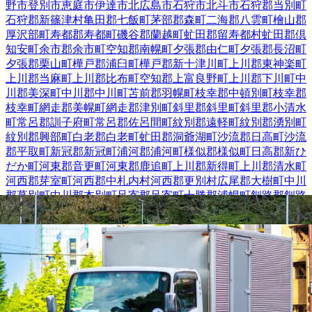
野市
登別市
恵庭市
伊達市
北広島市
石狩市
北斗市
石狩郡当別町
石狩郡新篠津村
亀田郡七飯町
茅部郡森町
二海郡八雲町
檜山郡
厚沢部町
寿都郡寿都町
磯谷郡蘭越町
虻田郡留寿都村
虻田郡倶
知安町
余市郡余市町
空知郡南幌町
夕張郡由仁町
夕張郡長沼町
夕張郡栗山町
樺戸郡浦臼町
樺戸郡新十津川町
上川郡東神楽町
上川郡当麻町
上川郡比布町
空知郡上富良野町
上川郡下川町
中
川郡美深町
中川郡中川町
苫前郡羽幌町
枝幸郡中頓別町
枝幸郡
枝幸町
網走郡美幌町
網走郡津別町
斜里郡斜里町
斜里郡小清水
町
常呂郡訓子府町
常呂郡佐呂間町
紋別郡遠軽町
紋別郡湧別町
紋別郡興部町
白老郡白老町
虻田郡洞爺湖町
沙流郡日高町
沙流
郡平取町
新冠郡新冠町
浦河郡浦河町
様似郡様似町
日高郡新ひ
だか町
河東郡音更町
河東郡鹿追町
上川郡新得町
上川郡清水町
河西郡芽室町
河西郡中札内村
河西郡更別村
広尾郡大樹町
中川
郡幕別町
中川郡本別町
足寄郡足寄町
十勝郡浦幌町
釧路郡釧路
町
厚岸郡厚岸町
川上郡標茶町
白糠郡白糠町
野付郡別海町
標津
郡中標津町
標津郡標津町
北海道
江別市
の人気条件から探す
正社員
トラック
大型トラック・大型免許
ダンプ
中型トラッ
ク・中型免許
トレーラー
長距離