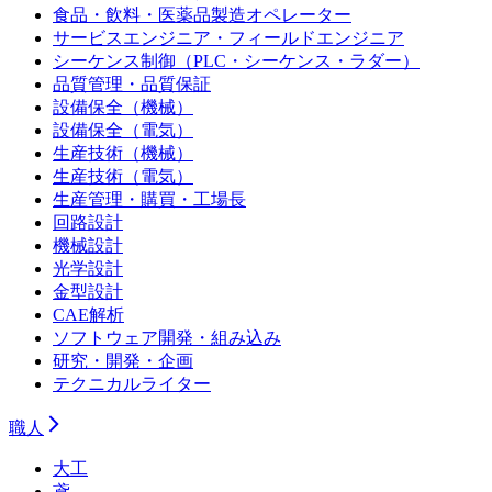
食品・飲料・医薬品製造オペレーター
サービスエンジニア・フィールドエンジニア
シーケンス制御（PLC・シーケンス・ラダー）
品質管理・品質保証
設備保全（機械）
設備保全（電気）
生産技術（機械）
生産技術（電気）
生産管理・購買・工場長
回路設計
機械設計
光学設計
金型設計
CAE解析
ソフトウェア開発・組み込み
研究・開発・企画
テクニカルライター
職人
大工
鳶