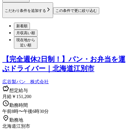
こだわり条件を追加する
この条件で更に絞り込む
新着順
月収高い順
現在地から
近い順
【完全週休2日制！】パン・お弁当を運
ぶドライバー｜北海道江別市
広谷製パン 株式会社
想定給与
月給￥151,200
勤務時間
午前8時〜午後6時30分
勤務地
北海道江別市