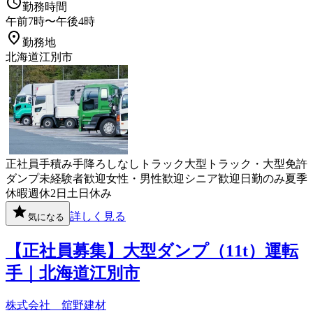
勤務時間
午前7時〜午後4時
勤務地
北海道江別市
正社員
手積み手降ろしなし
トラック
大型トラック・大型免許
ダンプ
未経験者歓迎
女性・男性歓迎
シニア歓迎
日勤のみ
夏季
休暇
週休2日
土日休み
詳しく見る
気になる
【正社員募集】大型ダンプ（11t）運転
手｜北海道江別市
株式会社 舘野建材