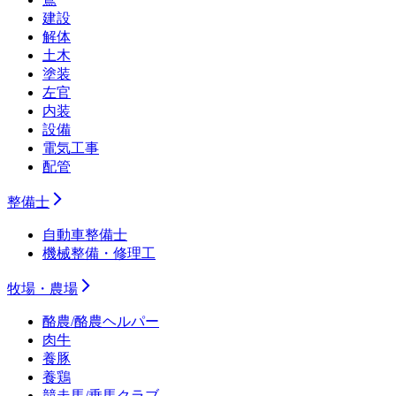
建設
解体
土木
塗装
左官
内装
設備
電気工事
配管
整備士
自動車整備士
機械整備・修理工
牧場・農場
酪農/酪農ヘルパー
肉牛
養豚
養鶏
競走馬/乗馬クラブ