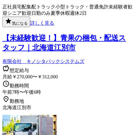
正社員
宅配
集配
トラック
小型トラック・普通免許
未経験者歓
迎
シニア歓迎
日勤のみ
夏季休暇
週休2日
詳しく見る
気になる
【未経験歓迎！】青果の梱包・配送ス
タッフ｜北海道江別市
有限会社 キノシタパックシステムズ
想定給与
月給￥270,000〜￥312,000
勤務時間
午前7時〜午後6時
勤務地
北海道江別市