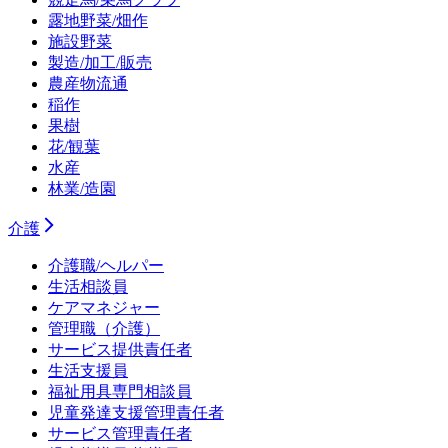
露地野菜/畑作
施設野菜
製造/加工/販売
農産物流通
稲作
果樹
花/観葉
水産
林業/造園
介護
介護職/ヘルパー
生活相談員
ケアマネジャー
管理職（介護）
サービス提供責任者
生活支援員
福祉用具専門相談員
児童発達支援管理責任者
サービス管理責任者