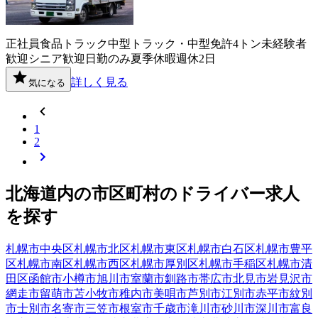
正社員
食品
トラック
中型トラック・中型免許
4トン
未経験者
歓迎
シニア歓迎
日勤のみ
夏季休暇
週休2日
詳しく見る
気になる
1
2
北海道
内の市区町村の
ドライバー
求人
を探す
札幌市中央区
札幌市北区
札幌市東区
札幌市白石区
札幌市豊平
区
札幌市南区
札幌市西区
札幌市厚別区
札幌市手稲区
札幌市清
田区
函館市
小樽市
旭川市
室蘭市
釧路市
帯広市
北見市
岩見沢市
網走市
留萌市
苫小牧市
稚内市
美唄市
芦別市
江別市
赤平市
紋別
市
士別市
名寄市
三笠市
根室市
千歳市
滝川市
砂川市
深川市
富良