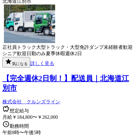
北海道江別市
正社員
トラック
大型トラック・大型免許
ダンプ
未経験者歓迎
シニア歓迎
日勤のみ
夏季休暇
週休2日
詳しく見る
気になる
【完全週休2日制！】配送員｜北海道江
別市
株式会社 クルンズライン
想定給与
月給￥184,800〜￥262,000
勤務時間
午前8時〜午後5時