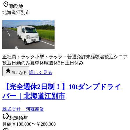
勤務地
北海道江別市
正社員
トラック
小型トラック・普通免許
未経験者歓迎
シニア
歓迎
日勤のみ
夏季休暇
週休2日
土日休み
詳しく見る
気になる
【完全週休2日制！】10tダンプドライ
バー｜北海道江別市
株式会社 阿蘇産業
想定給与
月給￥180,000〜￥280,000