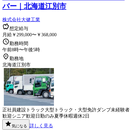
バー｜北海道江別市
株式会社大健工業
想定給与
月給￥299,000〜￥368,000
勤務時間
午前8時〜午後5時
勤務地
北海道江別市
正社員
建設
トラック
大型トラック・大型免許
ダンプ
未経験者
歓迎
シニア歓迎
日勤のみ
夏季休暇
週休2日
詳しく見る
気になる