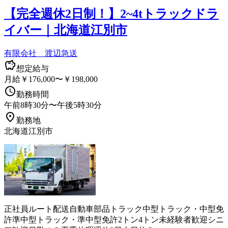
【完全週休2日制！】2~4tトラックドラ
イバー｜北海道江別市
有限会社 渡辺急送
想定給与
月給￥176,000〜￥198,000
勤務時間
午前8時30分〜午後5時30分
勤務地
北海道江別市
正社員
ルート配送
自動車部品
トラック
中型トラック・中型免
許
準中型トラック・準中型免許
2トン
4トン
未経験者歓迎
シニ