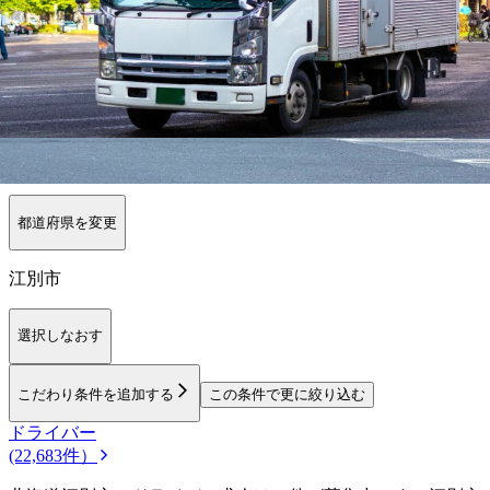
【
北海道・東北
】他の都道府県から
探
す
青森県
岩手県
宮城県
山形県
福島県
秋田県
勤務エリア
都道府県を変更
江別市
選択しなおす
こだわり条件を追加する
この条件で更に絞り込む
ドライバー
(22,683件）