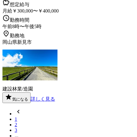
想定給与
月給￥300,000〜￥400,000
勤務時間
午前8時〜午後5時
勤務地
岡山県新見市
建設
林業/造園
詳しく見る
気になる
1
2
3
...