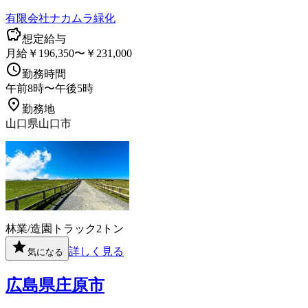
有限会社ナカムラ緑化
想定給与
月給￥196,350〜￥231,000
勤務時間
午前8時〜午後5時
勤務地
山口県山口市
林業/造園
トラック
2トン
詳しく見る
気になる
広島県庄原市