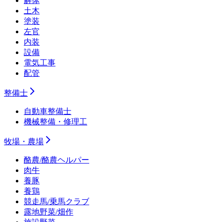
解体
土木
塗装
左官
内装
設備
電気工事
配管
整備士
自動車整備士
機械整備・修理工
牧場・農場
酪農/酪農ヘルパー
肉牛
養豚
養鶏
競走馬/乗馬クラブ
露地野菜/畑作