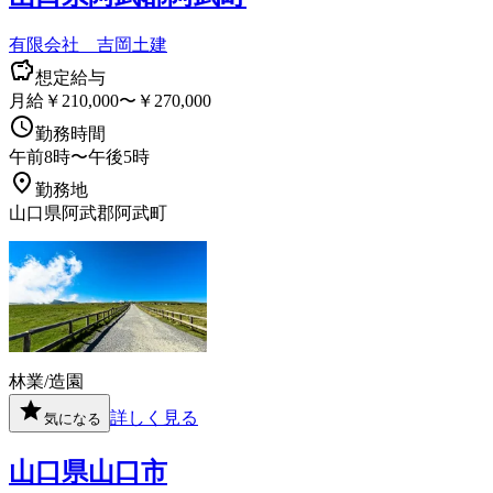
有限会社 吉岡土建
想定給与
月給￥210,000〜￥270,000
勤務時間
午前8時〜午後5時
勤務地
山口県阿武郡阿武町
林業/造園
詳しく見る
気になる
山口県山口市