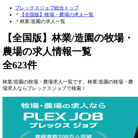
プレックスジョブ総合トップ
【全国版】牧場・農場の求人一覧
林業/造園の求人一覧
【
全国版
】
林業/造園の牧場・
農場の求人情報一覧
全623件
林業/造園
の
牧場・農場
求人一覧です。
林業/造園
の
牧場・農
場
求人ならプレックスジョブで検索！