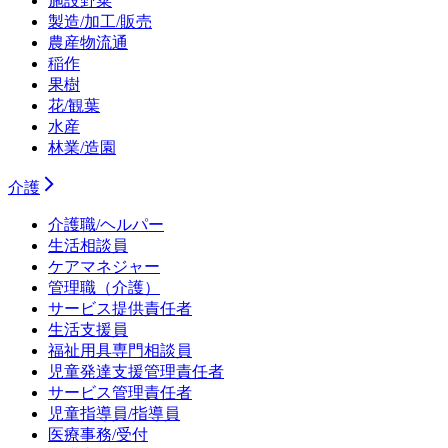
施設野菜
製造/加工/販売
農産物流通
稲作
果樹
花/観葉
水産
林業/造園
介護
介護職/ヘルパー
生活相談員
ケアマネジャー
管理職（介護）
サービス提供責任者
生活支援員
福祉用具専門相談員
児童発達支援管理責任者
サービス管理責任者
児童指導員/指導員
医療事務/受付