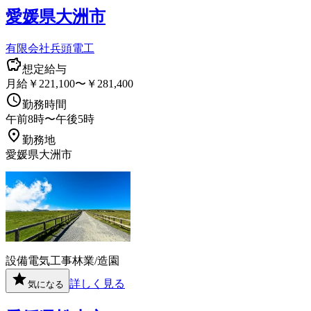
愛媛県大洲市
有限会社兵頭電工
想定給与
月給￥221,100〜￥281,400
勤務時間
午前8時〜午後5時
勤務地
愛媛県大洲市
設備
電気工事
林業/造園
詳しく見る
気になる