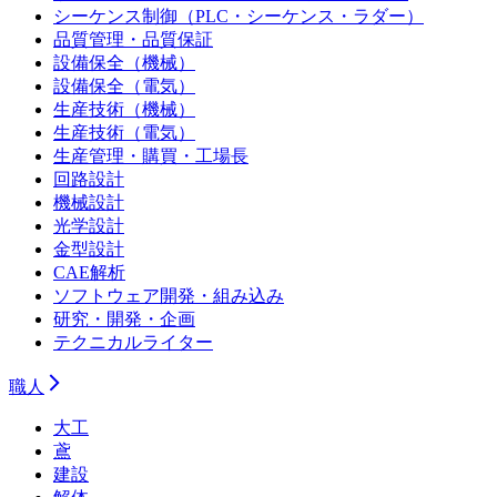
シーケンス制御（PLC・シーケンス・ラダー）
品質管理・品質保証
設備保全（機械）
設備保全（電気）
生産技術（機械）
生産技術（電気）
生産管理・購買・工場長
回路設計
機械設計
光学設計
金型設計
CAE解析
ソフトウェア開発・組み込み
研究・開発・企画
テクニカルライター
職人
大工
鳶
建設