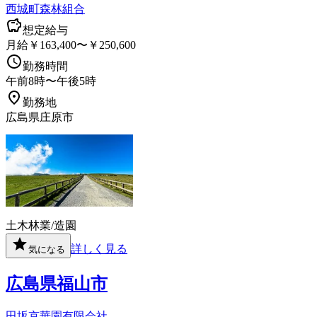
西城町森林組合
想定給与
月給￥163,400〜￥250,600
勤務時間
午前8時〜午後5時
勤務地
広島県庄原市
土木
林業/造園
詳しく見る
気になる
広島県福山市
田坂京華園有限会社