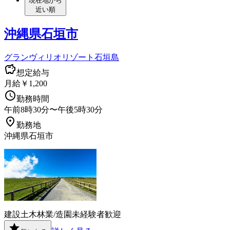
現在地から
近い順
沖縄県石垣市
グランヴィリオリゾート石垣島
想定給与
月給￥1,200
勤務時間
午前8時30分〜午後5時30分
勤務地
沖縄県石垣市
建設
土木
林業/造園
未経験者歓迎