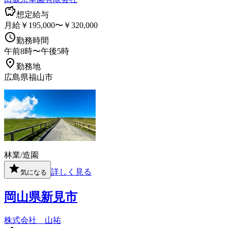
想定給与
月給￥195,000〜￥320,000
勤務時間
午前8時〜午後5時
勤務地
広島県福山市
林業/造園
詳しく見る
気になる
岡山県新見市
株式会社 山祐