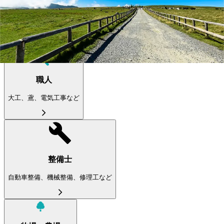
製造職
オペレーター・品質管理など
職人
大工、鳶、電気工事など
整備士
自動車整備、機械整備、修理工など