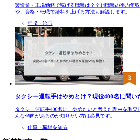
製造業・工場勤務で稼げる職種は？全14職種の平均年
や、資格・転職で給料を上げる方法も解説します。
年収・給与
タクシー運転手はやめとけ？現役400名に聞い
タクシー運転手400名に、やめたいと考えた理由を調
んな傾向があるのか知りたい方は必見です。
仕事・職場を知る