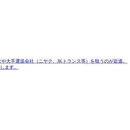
社や大手運送会社（ニヤク、JKトランス等）を狙うのが近道。
します。