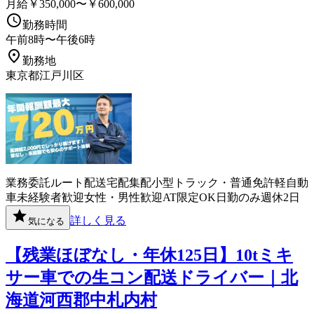
月給￥350,000〜￥600,000
勤務時間
午前8時〜午後6時
勤務地
東京都江戸川区
業務委託
ルート配送
宅配
集配
小型トラック・普通免許
軽自動
車
未経験者歓迎
女性・男性歓迎
AT限定OK
日勤のみ
週休2日
詳しく見る
気になる
【残業ほぼなし・年休125日】10tミキ
サー車での生コン配送ドライバー｜北
海道河西郡中札内村