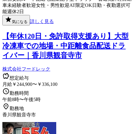
車
未経験者歓迎
女性・男性歓迎
AT限定OK
日勤・夜勤選択可
能
週休2日
詳しく見る
気になる
【年休120日・免許取得支援あり】大型
冷凍車での地場・中距離食品配送ドラ
イバー｜香川県観音寺市
株式会社フードレック
想定給与
月給￥244,900〜￥336,100
勤務時間
午前8時〜午後5時
勤務地
香川県観音寺市