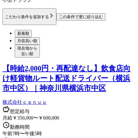
こだわり条件を追加する
この条件で更に絞り込む
新着順
月収高い順
現在地から
近い順
【時給2,000円・再配達なし】飲食店向
け軽貨物ルート配送ドライバー（横浜
市中区）｜神奈川県横浜市中区
株式会社ｃａｎｕｕ
想定給与
月給￥350,000〜￥600,000
勤務時間
午前7時〜午後5時