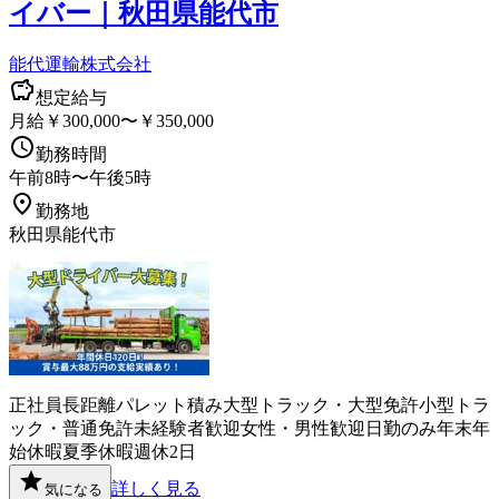
イバー｜秋田県能代市
能代運輸株式会社
想定給与
月給￥300,000〜￥350,000
勤務時間
午前8時〜午後5時
勤務地
秋田県能代市
正社員
長距離
パレット積み
大型トラック・大型免許
小型トラ
ック・普通免許
未経験者歓迎
女性・男性歓迎
日勤のみ
年末年
始休暇
夏季休暇
週休2日
詳しく見る
気になる