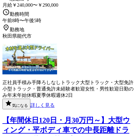
月給￥240,000〜￥290,000
勤務時間
午前8時〜午後5時
勤務地
秋田県能代市
正社員
手積み手降ろしなし
トラック
大型トラック・大型免許
小型トラック・普通免許
未経験者歓迎
女性・男性歓迎
日勤の
み
年末年始休暇
夏季休暇
週休2日
詳しく見る
気になる
【年間休日120日・月30万円～】大型ウ
ィング・平ボディ車での中長距離ドラ