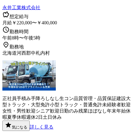
永井工業株式会社
想定給与
月給￥220,000〜￥400,000
勤務時間
午前8時〜午後5時
勤務地
北海道河西郡中札内村
正社員
手積み手降ろしなし
生コン
品質管理・品質保証
建設
大
型トラック・大型免許
小型トラック・普通免許
未経験者歓迎
女性・男性歓迎
シニア歓迎
日勤のみ
残業ほぼなし
年末年始休
暇
夏季休暇
週休2日
土日休み
詳しく見る
気になる