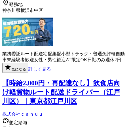
勤務地
神奈川県横浜市中区
業務委託
ルート配送
宅配
集配
小型トラック・普通免許
軽自動
車
未経験者歓迎
女性・男性歓迎
AT限定OK
日勤のみ
週休2日
詳しく見る
気になる
【時給2,000円・再配達なし】飲食店向
け軽貨物ルート配送ドライバー（江戸
川区）｜東京都江戸川区
株式会社ｃａｎｕｕ
想定給与