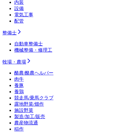
内装
設備
電気工事
配管
整備士
自動車整備士
機械整備・修理工
牧場・農場
酪農/酪農ヘルパー
肉牛
養豚
養鶏
競走馬/乗馬クラブ
露地野菜/畑作
施設野菜
製造/加工/販売
農産物流通
稲作