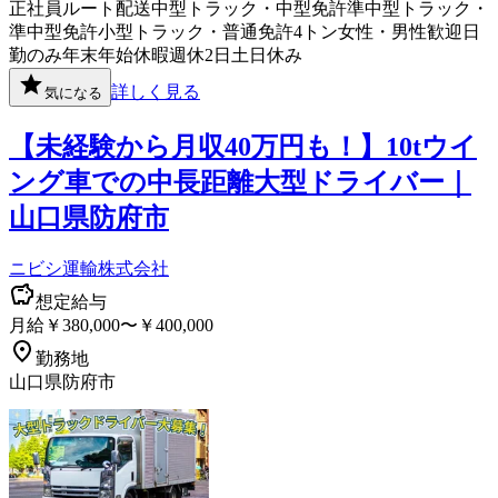
正社員
ルート配送
中型トラック・中型免許
準中型トラック・
準中型免許
小型トラック・普通免許
4トン
女性・男性歓迎
日
勤のみ
年末年始休暇
週休2日
土日休み
詳しく見る
気になる
【未経験から月収40万円も！】10tウイ
ング車での中長距離大型ドライバー｜
山口県防府市
ニビシ運輸株式会社
想定給与
月給￥380,000〜￥400,000
勤務地
山口県防府市