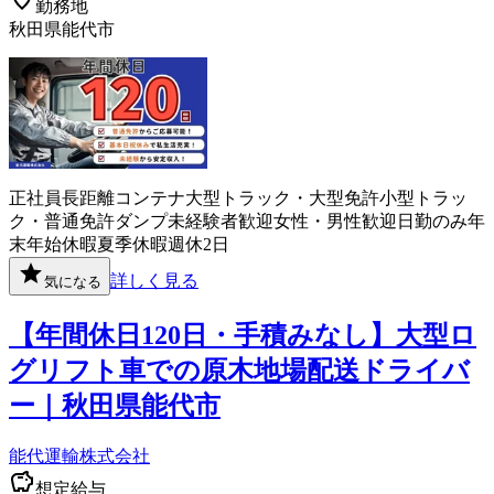
勤務地
秋田県能代市
正社員
長距離
コンテナ
大型トラック・大型免許
小型トラッ
ク・普通免許
ダンプ
未経験者歓迎
女性・男性歓迎
日勤のみ
年
末年始休暇
夏季休暇
週休2日
詳しく見る
気になる
【年間休日120日・手積みなし】大型ロ
グリフト車での原木地場配送ドライバ
ー｜秋田県能代市
能代運輸株式会社
想定給与