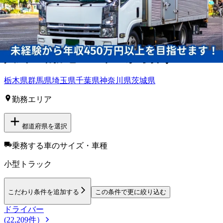
形県
福島県
新潟県
富山県
山梨県
長野県
福井県
鳥取県
島根県
岡
山県
広島県
山口県
香川県
愛媛県
高知県
福岡県
佐賀県
長崎県
北
海道
秋田県
宮崎県
鹿児島県
沖縄県
茨城県
石川県
愛知県
奈良県
徳島県
熊本県
大分県
人気の勤務地・エリアから探す
栃木県
群馬県
埼玉県
千葉県
神奈川県
茨城県
勤務エリア
都道府県を選択
乗務する車のサイズ・車種
小型トラック
こだわり条件を追加する
この条件で更に絞り込む
ドライバー
(22,209件）