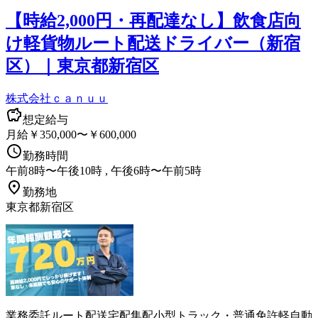
【時給2,000円・再配達なし】飲食店向
け軽貨物ルート配送ドライバー（新宿
区）｜東京都新宿区
株式会社ｃａｎｕｕ
想定給与
月給￥350,000〜￥600,000
勤務時間
午前8時〜午後10時 , 午後6時〜午前5時
勤務地
東京都新宿区
業務委託
ルート配送
宅配
集配
小型トラック・普通免許
軽自動