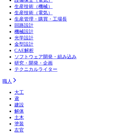
設備保全（電気）
生産技術（機械）
生産技術（電気）
生産管理・購買・工場長
回路設計
機械設計
光学設計
金型設計
CAE解析
ソフトウェア開発・組み込み
研究・開発・企画
テクニカルライター
職人
大工
鳶
建設
解体
土木
塗装
左官