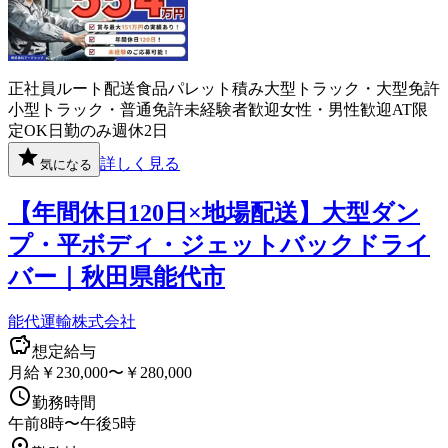
正社員
ルート配送
食品
パレット積み
大型トラック・大型免許
小型トラック・普通免許
未経験者歓迎
女性・男性歓迎
AT限
定OK
日勤のみ
週休2日
詳しく見る
気になる
【年間休日120日×地場配送】大型ダン
プ・平ボディ・ジェットバックドライ
バー｜秋田県能代市
能代運輸株式会社
想定給与
月給￥230,000〜￥280,000
勤務時間
午前8時〜午後5時