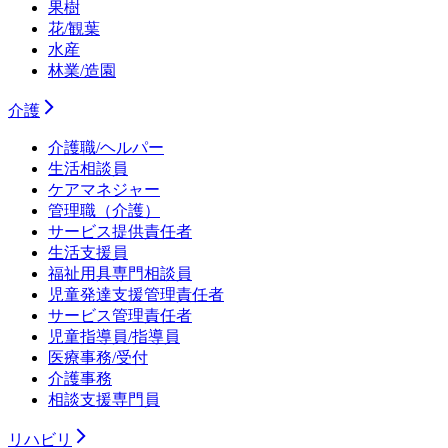
果樹
花/観葉
水産
林業/造園
介護
介護職/ヘルパー
生活相談員
ケアマネジャー
管理職（介護）
サービス提供責任者
生活支援員
福祉用具専門相談員
児童発達支援管理責任者
サービス管理責任者
児童指導員/指導員
医療事務/受付
介護事務
相談支援専門員
リハビリ