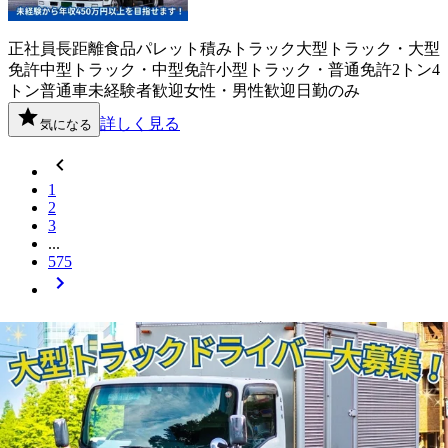
正社員
長距離
食品
パレット積み
トラック
大型トラック・大型
免許
中型トラック・中型免許
小型トラック・普通免許
2トン
4
トン
普通車
未経験者歓迎
女性・男性歓迎
日勤のみ
詳しく見る
気になる
1
2
3
...
575
全国の
小型トラック・普通免許
ドライ
バー
求人を探す
栃木県
群馬県
埼玉県
千葉県
東京都
神奈川県
滋賀県
京都府
大阪
府
兵庫県
和歌山県
青森県
岩手県
宮城県
岐阜県
静岡県
三重県
山