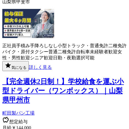
山梨県甲斐市
正社員
手積み手降ろしなし
小型トラック・普通免許
二種免許
バイク・原付
タクシー
普通二種免許
自転車
未経験者歓迎
女
性・男性歓迎
シニア歓迎
日勤・夜勤選択可能
詳しく見る
気になる
【完全週休2日制！】学校給食を運ぶ小
型ドライバー（ワンボックス）｜山梨
県甲州市
町田製パン工場
想定給与
月給￥144,000