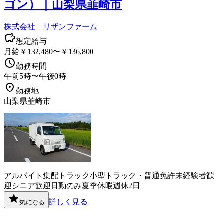
ゴン）｜山梨県韮崎市
株式会社 リザンファーム
想定給与
月給￥132,480〜￥136,800
勤務時間
午前5時〜午後0時
勤務地
山梨県韮崎市
アルバイト
集配
トラック
小型トラック・普通免許
未経験者歓
迎
シニア歓迎
日勤のみ
夏季休暇
週休2日
詳しく見る
気になる