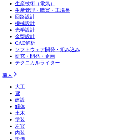
生産技術（電気）
生産管理・購買・工場長
回路設計
機械設計
光学設計
金型設計
CAE解析
ソフトウェア開発・組み込み
研究・開発・企画
テクニカルライター
職人
大工
鳶
建設
解体
土木
塗装
左官
内装
設備