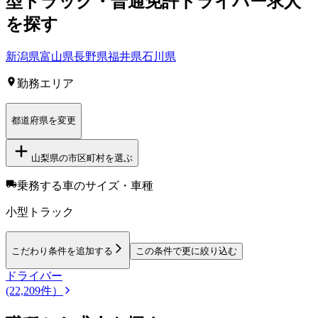
型トラック・普通免許ドライバー求人
を
探す
新潟県
富山県
長野県
福井県
石川県
勤務エリア
都道府県を変更
山梨県
の市区町村を選ぶ
乗務する車のサイズ・車種
小型トラック
こだわり条件を追加する
この条件で更に絞り込む
ドライバー
(22,209件）