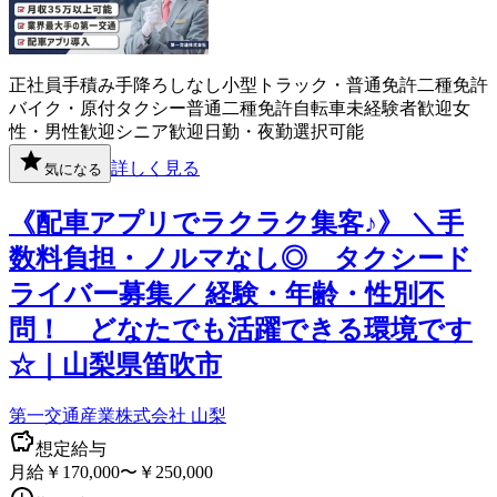
正社員
手積み手降ろしなし
小型トラック・普通免許
二種免許
バイク・原付
タクシー
普通二種免許
自転車
未経験者歓迎
女
性・男性歓迎
シニア歓迎
日勤・夜勤選択可能
詳しく見る
気になる
《配車アプリでラクラク集客♪》 ＼手
数料負担・ノルマなし◎ タクシード
ライバー募集／ 経験・年齢・性別不
問！ どなたでも活躍できる環境です
☆｜山梨県笛吹市
第一交通産業株式会社 山梨
想定給与
月給￥170,000〜￥250,000