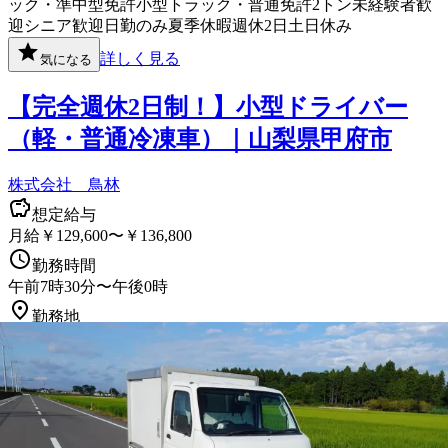
ック・準中型免許
小型トラック・普通免許
2トン
未経験者歓
迎
シニア歓迎
日勤のみ
夏季休暇
週休2日
土日休み
詳しく見る
気になる
【完全週休2日制！】小型ドライバー
（軽・普通冷凍車）｜山梨県甲府市
株式会社 鳥林
想定給与
月給￥129,600〜￥136,800
勤務時間
午前7時30分〜午後0時
勤務地
山梨県甲府市