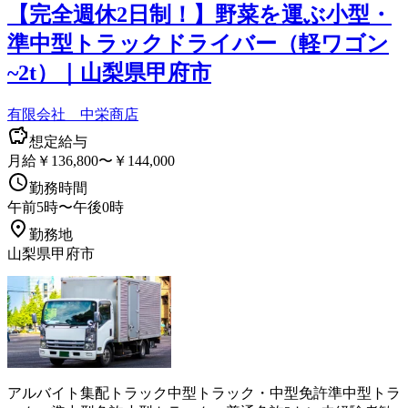
【完全週休2日制！】野菜を運ぶ小型・
準中型トラックドライバー（軽ワゴン
~2t）｜山梨県甲府市
有限会社 中栄商店
想定給与
月給￥136,800〜￥144,000
勤務時間
午前5時〜午後0時
勤務地
山梨県甲府市
アルバイト
集配
トラック
中型トラック・中型免許
準中型トラ