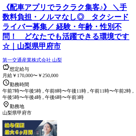
《配車アプリでラクラク集客♪》 ＼手
数料負担・ノルマなし◎ タクシード
ライバー募集／ 経験・年齢・性別不
問！ どなたでも活躍できる環境です
☆｜山梨県甲府市
第一交通産業株式会社 山梨
想定給与
月給￥170,000〜￥250,000
勤務時間
午前7時〜午後5時 , 午前8時〜午後11時 , 午前11時〜午前2時 ,
午後5時〜午後4時 , 午後6時〜午前3時
勤務地
山梨県甲府市