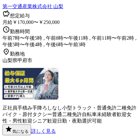
第一交通産業株式会社 山梨
想定給与
月給￥170,000〜￥250,000
勤務時間
午前7時〜午後5時 , 午前8時〜午後11時 , 午前11時〜午前2時 ,
午後5時〜午後4時 , 午後6時〜午前3時
勤務地
山梨県甲府市
正社員
手積み手降ろしなし
小型トラック・普通免許
二種免許
バイク・原付
タクシー
普通二種免許
自転車
未経験者歓迎
女
性・男性歓迎
シニア歓迎
日勤・夜勤選択可能
詳しく見る
気になる