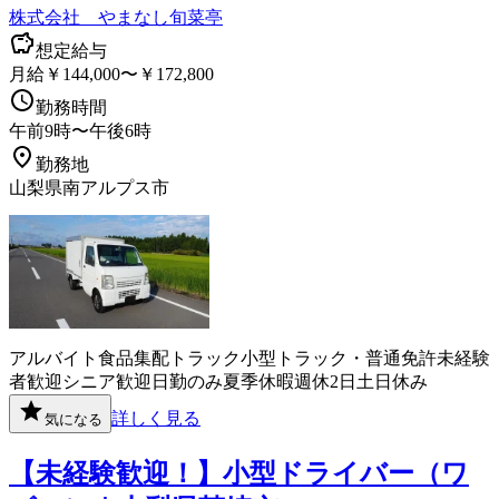
株式会社 やまなし旬菜亭
想定給与
月給￥144,000〜￥172,800
勤務時間
午前9時〜午後6時
勤務地
山梨県南アルプス市
アルバイト
食品
集配
トラック
小型トラック・普通免許
未経験
者歓迎
シニア歓迎
日勤のみ
夏季休暇
週休2日
土日休み
詳しく見る
気になる
【未経験歓迎！】小型ドライバー（ワ