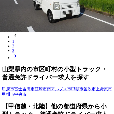
アルバイト
集配
トラック
小型トラック・普通免許
軽自動車
普
通車
日勤のみ
夏季休暇
週休2日
土日休み
詳しく見る
気になる
1
2
3
山梨県
内の市区町村の
小型トラック・
普通免許
ドライバー
求人を探す
甲府市
富士吉田市
韮崎市
南アルプス市
甲斐市
笛吹市
上野原市
甲州市
中央市
【
甲信越・北陸
】他の都道府県から
小