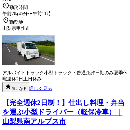
勤務時間
午前7時45分〜午前11時
勤務地
山梨県甲州市
アルバイト
トラック
小型トラック・普通免許
日勤のみ
夏季休
暇
週休2日
土日休み
詳しく見る
気になる
【完全週休2日制！】仕出し料理・弁当
を運ぶ小型ドライバー（軽保冷車）｜
山梨県南アルプス市