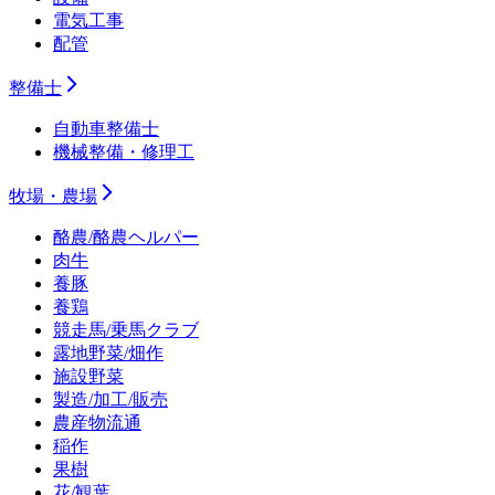
電気工事
配管
整備士
自動車整備士
機械整備・修理工
牧場・農場
酪農/酪農ヘルパー
肉牛
養豚
養鶏
競走馬/乗馬クラブ
露地野菜/畑作
施設野菜
製造/加工/販売
農産物流通
稲作
果樹
花/観葉