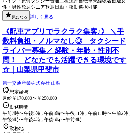
バイク・原付
タクシー
普通二種免許
自転車
未経験者歓迎
女
性・男性歓迎
シニア歓迎
日勤・夜勤選択可能
詳しく見る
気になる
《配車アプリでラクラク集客♪》 ＼手
数料負担・ノルマなし◎ タクシード
ライバー募集／ 経験・年齢・性別不
問！ どなたでも活躍できる環境です
☆｜山梨県甲斐市
第一交通産業株式会社 山梨
想定給与
月給￥170,000〜￥250,000
勤務時間
午前7時〜午後5時 , 午前8時〜午後11時 , 午前11時〜午前2時 ,
午後5時〜午後4時 , 午後6時〜午前3時
勤務地