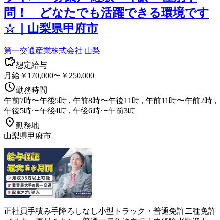
問！ どなたでも活躍できる環境です
☆｜山梨県甲府市
第一交通産業株式会社 山梨
想定給与
月給￥170,000〜￥250,000
勤務時間
午前7時〜午後5時 , 午前8時〜午後11時 , 午前11時〜午前2時 ,
午後5時〜午後4時 , 午後6時〜午前3時
勤務地
山梨県甲府市
正社員
手積み手降ろしなし
小型トラック・普通免許
二種免許