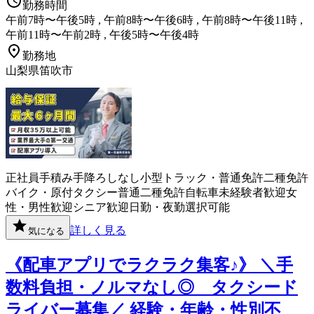
勤務時間
午前7時〜午後5時 , 午前8時〜午後6時 , 午前8時〜午後11時 ,
午前11時〜午前2時 , 午後5時〜午後4時
勤務地
山梨県笛吹市
正社員
手積み手降ろしなし
小型トラック・普通免許
二種免許
バイク・原付
タクシー
普通二種免許
自転車
未経験者歓迎
女
性・男性歓迎
シニア歓迎
日勤・夜勤選択可能
詳しく見る
気になる
《配車アプリでラクラク集客♪》 ＼手
数料負担・ノルマなし◎ タクシード
ライバー募集／ 経験・年齢・性別不