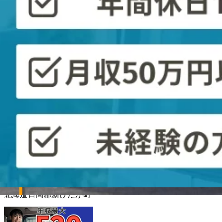
正社員
手積み手降ろしなし
長距離
大型トラック・大型免許
ト
詳しく見る
気になる
【月収30万円以上×社用車通勤可】中
株式会社やまやす産業
想定給与
月給￥300,000〜￥400,000
勤務時間
午前5時〜午後3時
勤務地
北海道日高郡新ひだか町