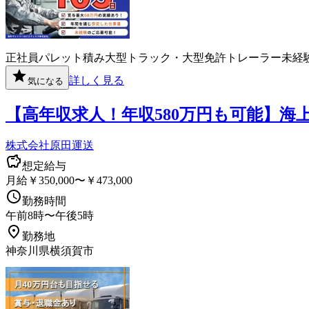
正社員
パレット積み
大型トラック・大型免許
トレーラー
未経
詳しく見る
気になる
【高年収求人！年収580万円も可能】
株式会社原田運送
想定給与
月給￥350,000〜￥473,000
勤務時間
午前8時〜午後5時
勤務地
神奈川県横須賀市