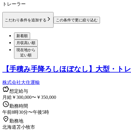
トレーラー
こだわり条件を追加する
この条件で更に絞り込む
新着順
月収高い順
現在地から
近い順
【手積み手降ろしほぼなし】大型・トレ
株式会社大住運輸
想定給与
月給￥300,000〜￥350,000
勤務時間
午前8時30分〜午後5時
勤務地
北海道苫小牧市