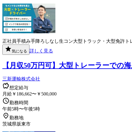
正社員
手積み手降ろしなし
生コン
大型トラック・大型免許
ト
詳しく見る
気になる
【月収50万円可】大型トレーラーでの
三新運輸株式会社
想定給与
月給￥186,662〜￥500,000
勤務時間
午前5時〜午後5時
勤務地
茨城県坂東市