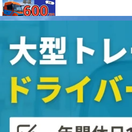
正社員
手積み手降ろしなし
長距離
コンテナ
トレーラー
女性・
詳しく見る
気になる
【年休120日×平均月給40万円】トレ
株式会社くろしおエクスプレス
想定給与
月給￥350,000〜￥500,000
勤務時間
午前8時〜午後5時
勤務地
静岡県牧之原市