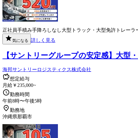
正社員
手積み手降ろしなし
大型トラック・大型免許
トレーラ
詳しく見る
気になる
【サントリーグループの安定感】大型・
海邦サントリーロジスティクス株式会社
想定給与
月給￥235,000~
勤務時間
午前8時〜午後5時
勤務地
沖縄県那覇市