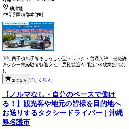
勤務地
沖縄県国頭郡本部町
正社員
手積み手降ろしなし
小型トラック・普通免許
二種免許
タクシー
未経験者歓迎
女性・男性歓迎
AT限定OK
残業ほぼな
し
詳しく見る
気になる
【ノルマなし・自分のペースで働け
る！】観光客や地元の皆様を目的地へ
お送りするタクシードライバー｜沖縄
県名護市