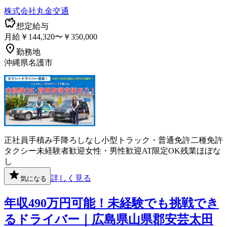
株式会社丸金交通
想定給与
月給￥144,320〜￥350,000
勤務地
沖縄県名護市
正社員
手積み手降ろしなし
小型トラック・普通免許
二種免許
タクシー
未経験者歓迎
女性・男性歓迎
AT限定OK
残業ほぼな
し
詳しく見る
気になる
年収490万円可能！未経験でも挑戦でき
るドライバー｜広島県山県郡安芸太田