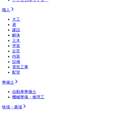
職人
大工
鳶
建設
解体
土木
塗装
左官
内装
設備
電気工事
配管
整備士
自動車整備士
機械整備・修理工
牧場・農場