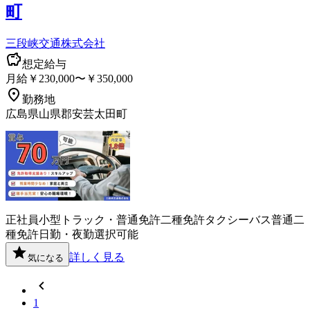
町
三段峡交通株式会社
想定給与
月給￥230,000〜￥350,000
勤務地
広島県山県郡安芸太田町
正社員
小型トラック・普通免許
二種免許
タクシー
バス
普通二
種免許
日勤・夜勤選択可能
詳しく見る
気になる
1