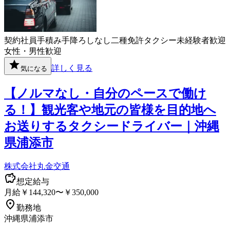
契約社員
手積み手降ろしなし
二種免許
タクシー
未経験者歓迎
女性・男性歓迎
詳しく見る
気になる
【ノルマなし・自分のペースで働け
る！】観光客や地元の皆様を目的地へ
お送りするタクシードライバー｜沖縄
県浦添市
株式会社丸金交通
想定給与
月給￥144,320〜￥350,000
勤務地
沖縄県浦添市