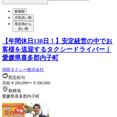
新着順
月収高い順
現在地から
近い順
【年間休日130日！】安定経営の中でお
客様を送迎するタクシードライバー｜
愛媛県喜多郡内子町
池田タクシー株式会社
想定給与
月給￥200,000〜￥300,000
勤務地
愛媛県喜多郡内子町