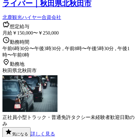
ライバー｜秋田県北秋田市
北鹿観光ハイヤー合資会社
想定給与
月給￥150,000〜￥250,000
勤務時間
午前6時30分〜午後3時30分 , 午前8時〜午後5時30分 , 午後1
時〜午前0時
勤務地
秋田県北秋田市
正社員
小型トラック・普通免許
タクシー
未経験者歓迎
日勤の
み
詳しく見る
気になる