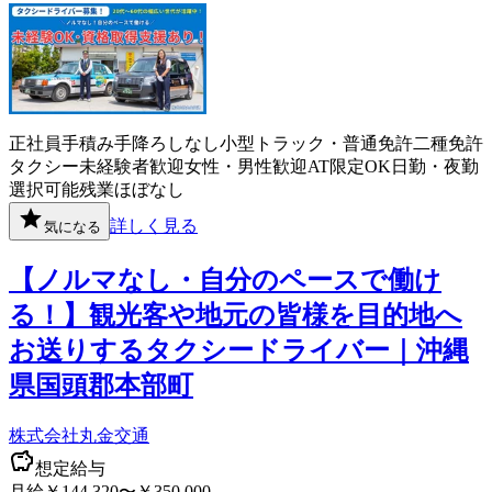
正社員
手積み手降ろしなし
小型トラック・普通免許
二種免許
タクシー
未経験者歓迎
女性・男性歓迎
AT限定OK
日勤・夜勤
選択可能
残業ほぼなし
詳しく見る
気になる
【ノルマなし・自分のペースで働け
る！】観光客や地元の皆様を目的地へ
お送りするタクシードライバー｜沖縄
県国頭郡本部町
株式会社丸金交通
想定給与
月給￥144,320〜￥350,000