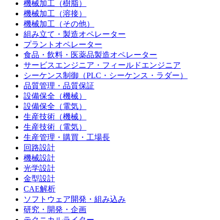
機械加工（樹脂）
機械加工（溶接）
機械加工（その他）
組み立て・製造オペレーター
プラントオペレーター
食品・飲料・医薬品製造オペレーター
サービスエンジニア・フィールドエンジニア
シーケンス制御（PLC・シーケンス・ラダー）
品質管理・品質保証
設備保全（機械）
設備保全（電気）
生産技術（機械）
生産技術（電気）
生産管理・購買・工場長
回路設計
機械設計
光学設計
金型設計
CAE解析
ソフトウェア開発・組み込み
研究・開発・企画
テクニカルライター