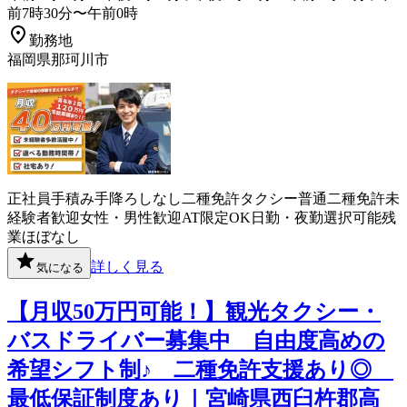
前7時30分〜午前0時
勤務地
福岡県那珂川市
正社員
手積み手降ろしなし
二種免許
タクシー
普通二種免許
未
経験者歓迎
女性・男性歓迎
AT限定OK
日勤・夜勤選択可能
残
業ほぼなし
詳しく見る
気になる
【月収50万円可能！】観光タクシー・
バスドライバー募集中 自由度高めの
希望シフト制♪ 二種免許支援あり◎
最低保証制度あり｜宮崎県西臼杵郡高