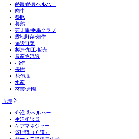
酪農/酪農ヘルパー
肉牛
養豚
養鶏
競走馬/乗馬クラブ
露地野菜/畑作
施設野菜
製造/加工/販売
農産物流通
稲作
果樹
花/観葉
水産
林業/造園
介護
介護職/ヘルパー
生活相談員
ケアマネジャー
管理職（介護）
サービス提供責任者