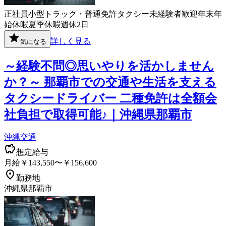
正社員
小型トラック・普通免許
タクシー
未経験者歓迎
年末年
始休暇
夏季休暇
週休2日
詳しく見る
気になる
～経験不問◎思いやりを活かしません
か？～ 那覇市での交通や生活を支える
タクシードライバー 二種免許は全額会
社負担で取得可能♪｜沖縄県那覇市
沖縄交通
想定給与
月給￥143,550〜￥156,600
勤務地
沖縄県那覇市