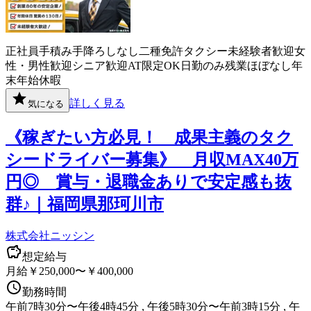
正社員
手積み手降ろしなし
二種免許
タクシー
未経験者歓迎
女
性・男性歓迎
シニア歓迎
AT限定OK
日勤のみ
残業ほぼなし
年
末年始休暇
詳しく見る
気になる
《稼ぎたい方必見！ 成果主義のタク
シードライバー募集》 月収MAX40万
円◎ 賞与・退職金ありで安定感も抜
群♪｜福岡県那珂川市
株式会社ニッシン
想定給与
月給￥250,000〜￥400,000
勤務時間
午前7時30分〜午後4時45分 , 午後5時30分〜午前3時15分 , 午