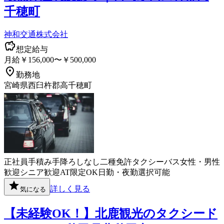
千穂町
神和交通株式会社
想定給与
月給￥156,000〜￥500,000
勤務地
宮崎県西臼杵郡高千穂町
正社員
手積み手降ろしなし
二種免許
タクシー
バス
女性・男性
歓迎
シニア歓迎
AT限定OK
日勤・夜勤選択可能
詳しく見る
気になる
【未経験OK！】北鹿観光のタクシード