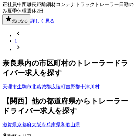
正社員
中距離
長距離
鋼材
コンテナ
トラック
トレーラー
日勤の
み
夏季休暇
週休2日
詳しく見る
気になる
1
奈良県
内の市区町村の
トレーラー
ドラ
イバー
求人を探す
天理市
生駒市
北葛城郡広陵町
吉野郡十津川村
【
関西
】他の都道府県から
トレーラー
ドライバー求人を
探す
滋賀県
京都府
大阪府
兵庫県
和歌山県