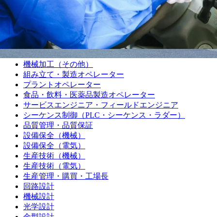
機械加工（旋盤）
機械加工（マシニング）
機械加工（プレス・板金）
機械加工（樹脂）
機械加工（溶接）
機械加工（その他）
組み立て・製造オペレーター
プラントオペレーター
食品・飲料・医薬品製造オペレーター
サービスエンジニア・フィールドエンジニア
シーケンス制御（PLC・シーケンス・ラダー）
品質管理・品質保証
設備保全（機械）
設備保全（電気）
生産技術（機械）
生産技術（電気）
生産管理・購買・工場長
回路設計
機械設計
光学設計
金型設計