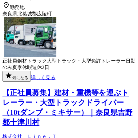
勤務地
奈良県北葛城郡広陵町
正社員
鋼材
トラック
大型トラック・大型免許
トレーラー
日勤
のみ
夏季休暇
週休2日
詳しく見る
気になる
【正社員募集】建材・重機等を運ぶト
レーラー・大型トラックドライバー
（10tダンプ・ミキサー）｜奈良県吉野
郡十津川村
株式会社 Ｌｉｎｅ．Ｔ