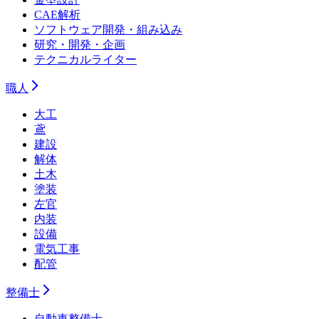
CAE解析
ソフトウェア開発・組み込み
研究・開発・企画
テクニカルライター
職人
大工
鳶
建設
解体
土木
塗装
左官
内装
設備
電気工事
配管
整備士
自動車整備士