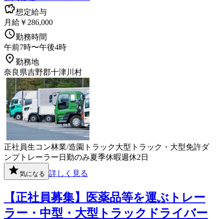
想定給与
月給￥286,000
勤務時間
午前7時〜午後4時
勤務地
奈良県吉野郡十津川村
正社員
生コン
林業/造園
トラック
大型トラック・大型免許
ダ
ンプ
トレーラー
日勤のみ
夏季休暇
週休2日
詳しく見る
気になる
【正社員募集】医薬品等を運ぶトレー
ラー・中型・大型トラックドライバー