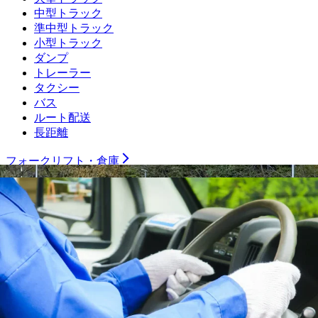
中型トラック
準中型トラック
小型トラック
ダンプ
トレーラー
タクシー
バス
ルート配送
長距離
フォークリフト・倉庫
運行管理者
施工管理技士
土木施工管理技士
電気工事施工管理技士
建築施工管理技士
管工事施工管理技士
電気主任技術者
製造職