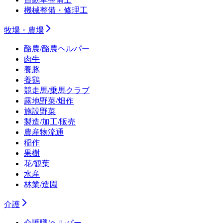
機械整備・修理工
牧場・農場
酪農/酪農ヘルパー
肉牛
養豚
養鶏
競走馬/乗馬クラブ
露地野菜/畑作
施設野菜
製造/加工/販売
農産物流通
稲作
果樹
花/観葉
水産
林業/造園
介護
介護職/ヘルパー