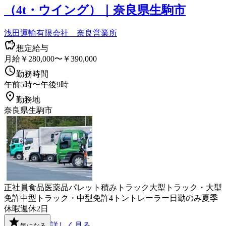
（4t・ウイング）｜奈良県生駒市
浅田運輸有限会社 奈良営業所
想定給与
月給￥280,000〜￥390,000
勤務時間
午前5時〜午後9時
勤務地
奈良県生駒市
正社員
食品
医薬品
パレット積み
トラック
大型トラック・大型
免許
中型トラック・中型免許
4トン
トレーラー
日勤のみ
夏季
休暇
週休2日
詳しく見る
気になる