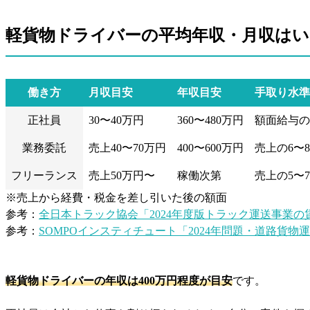
軽貨物ドライバーの平均年収・月収はい
働き方
月収目安
年収目安
手取り水準
正社員
30〜40万円
360〜480万円
額面給与の
業務委託
売上40〜70万円
400〜600万円
売上の6〜
フリーランス
売上50万円〜
稼働次第
売上の5〜
※売上から経費・税金を差し引いた後の額面
参考：
全日本トラック協会「2024年度版トラック運送事業
参考：
SOMPOインスティチュート「2024年問題・道路貨物
軽貨物ドライバーの年収は400万円程度が目安
です。