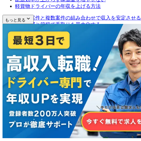
軽貨物ドライバーの年収を上げる方法
高単価案件と複数案件の組み合わせで収入を安定させる
もっと見る
経費削減と節税で手取りを最大化する
目標とする年収に合わせた稼働計画を立てる
軽貨物ドライバーの年収に関するよくある質問
Q：軽貨物ドライバーは儲かりますか？
Q：軽貨物ドライバーで手取り40万円は可能ですか？
Q：大手宅配会社の委託ドライバーの月収は？
Q：年収1,000万円は可能ですか？
軽貨物ドライバーへの転職を検討しているなら