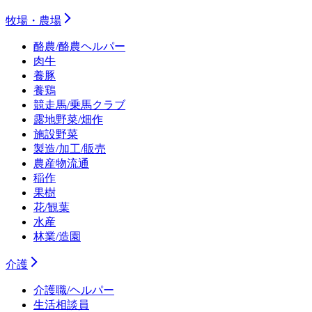
牧場・農場
酪農/酪農ヘルパー
肉牛
養豚
養鶏
競走馬/乗馬クラブ
露地野菜/畑作
施設野菜
製造/加工/販売
農産物流通
稲作
果樹
花/観葉
水産
林業/造園
介護
介護職/ヘルパー
生活相談員