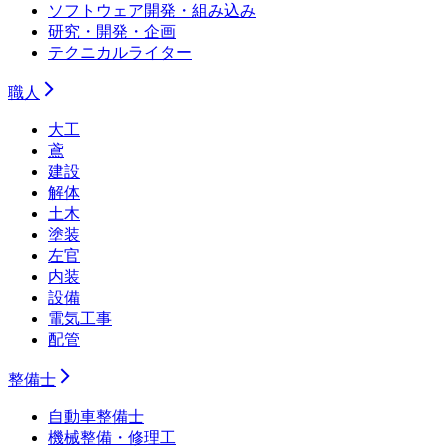
ソフトウェア開発・組み込み
研究・開発・企画
テクニカルライター
職人
大工
鳶
建設
解体
土木
塗装
左官
内装
設備
電気工事
配管
整備士
自動車整備士
機械整備・修理工