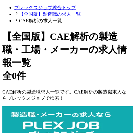
プレックスジョブ総合トップ
【全国版】製造職の求人一覧
CAE解析の求人一覧
【
全国版
】
CAE解析の製造
職・工場・メーカーの求人情
報一覧
全0件
CAE解析
の
製造職
求人一覧です。
CAE解析
の
製造職
求人な
らプレックスジョブで検索！