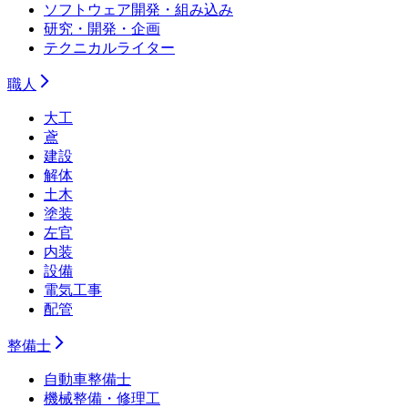
ソフトウェア開発・組み込み
研究・開発・企画
テクニカルライター
職人
大工
鳶
建設
解体
土木
塗装
左官
内装
設備
電気工事
配管
整備士
自動車整備士
機械整備・修理工