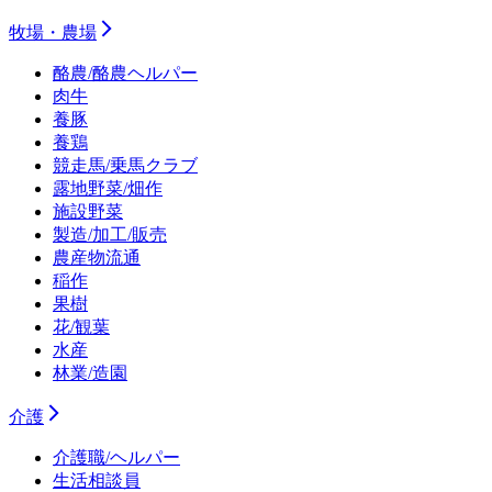
牧場・農場
酪農/酪農ヘルパー
肉牛
養豚
養鶏
競走馬/乗馬クラブ
露地野菜/畑作
施設野菜
製造/加工/販売
農産物流通
稲作
果樹
花/観葉
水産
林業/造園
介護
介護職/ヘルパー
生活相談員