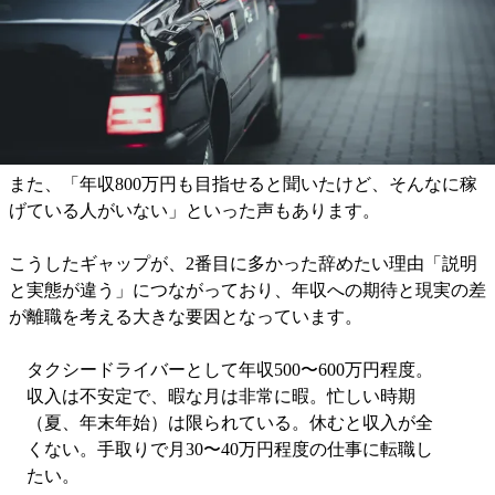
ますが、
思うように売上を伸ばせない方がいるのも実情
で
す。
歩合制のため、成果が出ない時期はそのまま収入減につなが
り、焦りや不安を感じるケースが目立ちました。
また、「年収800万円も目指せると聞いたけど、そんなに稼
げている人がいない」といった声もあります。
こうしたギャップが、2番目に多かった辞めたい理由「説明
と実態が違う」につながっており、年収への期待と現実の差
が離職を考える大きな要因となっています。
タクシードライバーとして年収500〜600万円程度。
収入は不安定で、暇な月は非常に暇。忙しい時期
（夏、年末年始）は限られている。休むと収入が全
くない。手取りで月30〜40万円程度の仕事に転職し
たい。