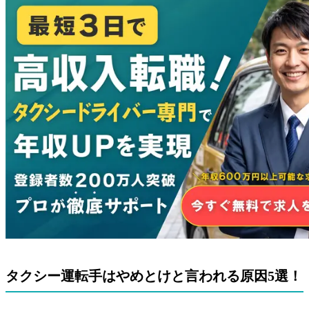
介
働き方の自由度が高い
成果が収入に直結する
再雇用制度が整い長く働ける
タクシー運転手に向いている人の共通点
タクシー運転手に向かない人の共通点
タクシー運転手になりたい！ホワイト求人を探すポイ
ント
タクシー運転手についてよくある質問
タクシードライバーの年収は？
タクシードライバーの将来性は？
タクシードライバーの死亡率は？
まとめ
タクシー運転手はやめとけと言われる原因5選！