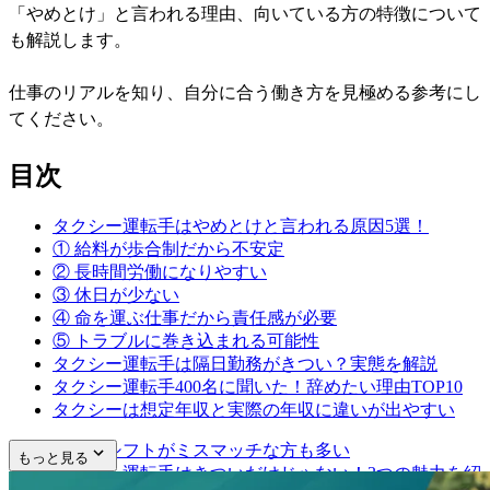
「やめとけ」と言われる理由、向いている方の特徴について
も解説します。
仕事のリアルを知り、自分に合う働き方を見極める参考にし
てください。
目次
タクシー運転手はやめとけと言われる原因5選！
① 給料が歩合制だから不安定
② 長時間労働になりやすい
③ 休日が少ない
④ 命を運ぶ仕事だから責任感が必要
⑤ トラブルに巻き込まれる可能性
タクシー運転手は隔日勤務がきつい？実態を解説
タクシー運転手400名に聞いた！辞めたい理由TOP10
タクシーは想定年収と実際の年収に違いが出やすい
特殊なシフトがミスマッチな方も多い
もっと見る
タクシー運転手はきついだけじゃない！3つの魅力を紹