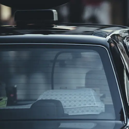
タクシードライバーは年齢を重ねても長く働ける職種であり
勤務日数が少なく休日を確保しやすい
隔日勤務では月間の勤務日数が11〜12日程度に抑えられま
未経験者へのサポートが充実している
多くのタクシー会社では二種免許の取得費用を全額負担しま
働き次第で十分に稼げる
歩合を含む給与体系のため、自分の頑張りが収入に直結しま
地理の知識がなくても働ける