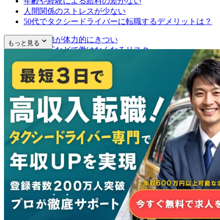
年齢や経験による給料の差がない
人間関係のストレスが少ない
50代でタクシードライバーに転職するデメリットは？
隔日勤務が体力的にきつい
もっと見る
視力低下などで働けなくなるリスク
50代から転職できるタクシードライバーの種類は？
一般タクシードライバー
ハイヤードライバー
介護タクシードライバー
50代で転職する際のタクシー会社の選び方は？
50代未経験の転職がタクシー業界で歓迎される理由は？
プレックスジョブが50代のタクシー転職に強い理由は？
他社サービスとの比較でプレックスジョブはどう違う？
プレックスジョブで転職した50代ドライバーの声
よくある質問（FAQ）
50代未経験でもタクシードライバーになれますか？
二種免許は自分で取得する必要がありますか？
隔日勤務は50代でもきつくないですか？
地理に詳しくなくても働けますか？
プレックスジョブの利用に料金はかかりますか？
まとめ｜50代のタクシー転職を成功させる決め手