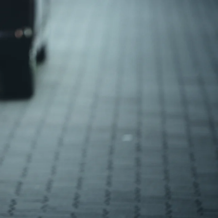
勤のみ
残業ほぼなし
週休2日
2t‐冷蔵冷凍車ドライバー｜神奈川県横