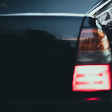
正社員
手積み手降ろしなし
ルート配送
集配
大型トラック・大
詳しく見る
気になる
【賞与年2回！福利厚生充実！】食品（
浜市都筑区
株式会社HI-LINE
想定給与
月給￥320,000〜￥330,000
勤務時間
午前6時〜午後6時
勤務地
神奈川県横浜市都筑区