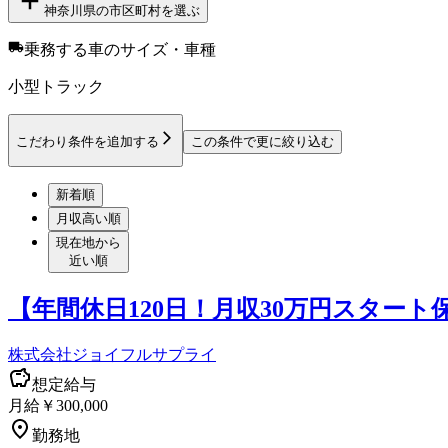
神奈川県
の市区町村を選ぶ
乗務する車のサイズ・車種
小型トラック
こだわり条件を追加する
この条件で更に絞り込む
新着順
月収高い順
現在地から
近い順
【年間休日120日！月収30万円スター
株式会社ジョイフルサプライ
想定給与
月給￥300,000
勤務地