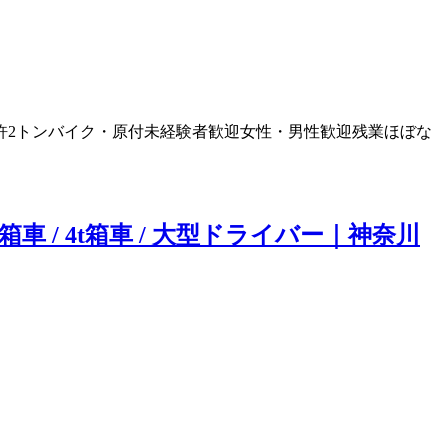
許
2トン
バイク・原付
未経験者歓迎
女性・男性歓迎
残業ほぼな
 / 4t箱車 / 大型ドライバー｜神奈川