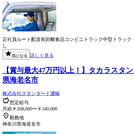
正社員
ルート配送
長距離
食品
コンビニ
トラック
中型トラック
し
詳しく見る
気になる
【賞与最大47万円以上！】タカラスタンダー
県海老名市
株式会社スタンダード運輸
想定給与
月給￥268,000〜￥340,000
勤務地
神奈川県海老名市