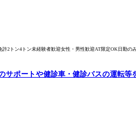
免許
2トン
4トン
未経験者歓迎
女性・男性歓迎
AT限定OK
日勤の
のサポートや健診車・健診バスの運転等