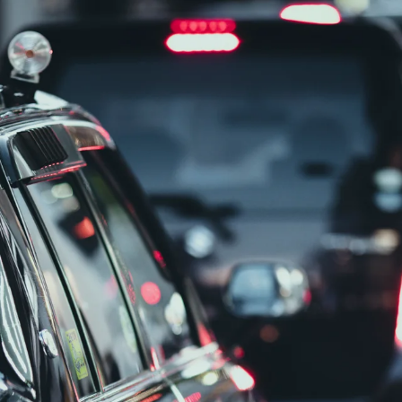
験者歓迎
女性・男性歓迎
AT限定OK
日勤のみ
残業ほぼなし
週休2
商品を配送する10t箱車ドライバー｜神