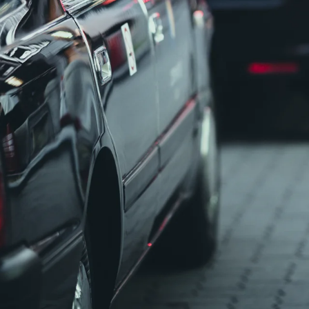
型免許
小型トラック・普通免許
未経験者歓迎
女性・男性歓迎
夜
おにぎりやお弁当など軽い荷物）を配送する