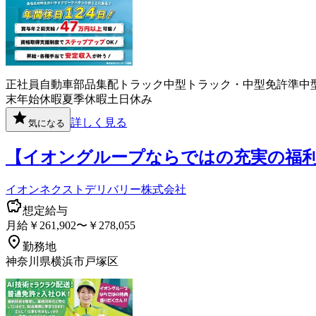
正社員
自動車部品
集配
トラック
中型トラック・中型免許
準中
末年始休暇
夏季休暇
土日休み
詳しく見る
気になる
【イオングループならではの充実の福利
イオンネクストデリバリー株式会社
想定給与
月給￥261,902〜￥278,055
勤務地
神奈川県横浜市戸塚区