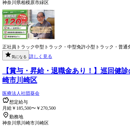
神奈川県相模原市緑区
正社員
トラック
中型トラック・中型免許
小型トラック・普通
詳しく見る
気になる
【賞与・昇給・退職金あり！】巡回健診
崎市川崎区
医療法人社団葵会
想定給与
月給￥185,500〜￥270,500
勤務地
神奈川県川崎市川崎区