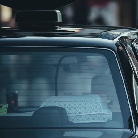
正社員
手積み手降ろしなし
小型トラック・普通免許
バス
未経
詳しく見る
気になる
【しっかり稼げて安定収入実現！】通販
株式会社ナカノ商会
想定給与
月給￥402,500〜￥500,000
勤務時間
午後5時〜午前9時
勤務地
神奈川県厚木市