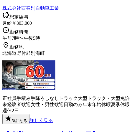
株式会社西春別自動車工業
想定給与
月給￥303,000
勤務時間
午前7時〜午後5時
勤務地
北海道野付郡別海町
正社員
手積み手降ろしなし
トラック
大型トラック・大型免許
未経験者歓迎
女性・男性歓迎
日勤のみ
年末年始休暇
夏季休暇
週休2日
詳しく見る
気になる