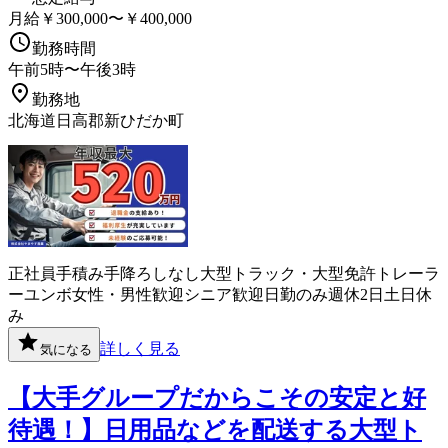
月給￥300,000〜￥400,000
勤務時間
午前5時〜午後3時
勤務地
北海道日高郡新ひだか町
正社員
手積み手降ろしなし
大型トラック・大型免許
トレーラ
ー
ユンボ
女性・男性歓迎
シニア歓迎
日勤のみ
週休2日
土日休
み
詳しく見る
気になる
【大手グループだからこその安定と好
待遇！】日用品などを配送する大型ト