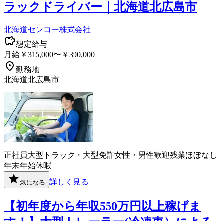
ラックドライバー｜北海道北広島市
北海道センコー株式会社
想定給与
月給￥315,000〜￥390,000
勤務地
北海道北広島市
正社員
大型トラック・大型免許
女性・男性歓迎
残業ほぼなし
年末年始休暇
詳しく見る
気になる
【初年度から年収550万円以上稼げま