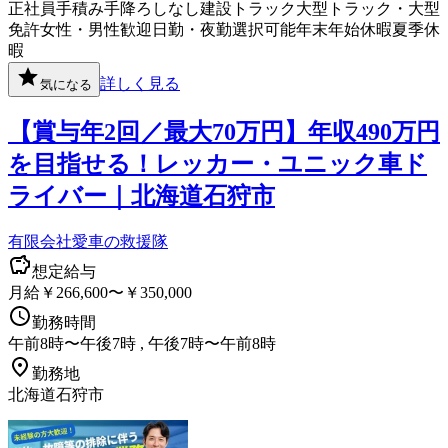
正社員
手積み手降ろしなし
建設
トラック
大型トラック・大型
免許
女性・男性歓迎
日勤・夜勤選択可能
年末年始休暇
夏季休
暇
詳しく見る
気になる
【賞与年2回／最大70万円】年収490万円
を目指せる！レッカー・ユニック車ド
ライバー｜北海道石狩市
有限会社愛車の救援隊
想定給与
月給￥266,600〜￥350,000
勤務時間
午前8時〜午後7時 , 午後7時〜午前8時
勤務地
北海道石狩市