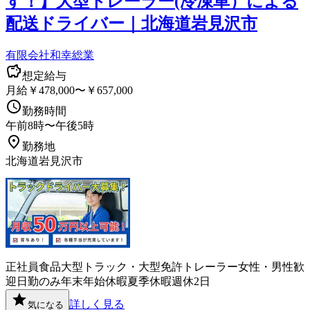
す！】大型トレーラー(冷凍車）による
配送ドライバー｜北海道岩見沢市
有限会社和幸総業
想定給与
月給￥478,000〜￥657,000
勤務時間
午前8時〜午後5時
勤務地
北海道岩見沢市
正社員
食品
大型トラック・大型免許
トレーラー
女性・男性歓
迎
日勤のみ
年末年始休暇
夏季休暇
週休2日
詳しく見る
気になる