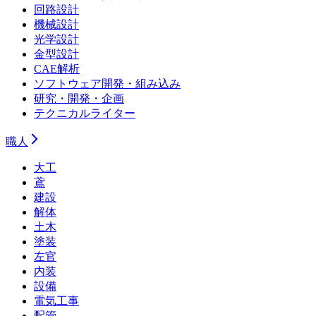
回路設計
機械設計
光学設計
金型設計
CAE解析
ソフトウェア開発・組み込み
研究・開発・企画
テクニカルライター
職人
大工
鳶
建設
解体
土木
塗装
左官
内装
設備
電気工事
配管