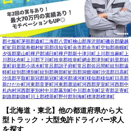
札幌市中央区
札幌市北区
札幌市東区
札幌市白石区
札幌市豊平
区
札幌市南区
札幌市西区
札幌市厚別区
札幌市手稲区
札幌市清
田区
函館市
小樽市
旭川市
室蘭市
釧路市
帯広市
北見市
岩見沢市
網走市
留萌市
苫小牧市
稚内市
美唄市
江別市
赤平市
紋別市
士別
市
名寄市
三笠市
千歳市
滝川市
砂川市
深川市
富良野市
登別市
恵
庭市
北広島市
石狩市
北斗市
石狩郡当別町
石狩郡新篠津村
亀田
郡七飯町
茅部郡森町
二海郡八雲町
檜山郡厚沢部町
磯谷郡蘭越
町
虻田郡留寿都村
虻田郡倶知安町
余市郡余市町
空知郡南幌町
夕張郡栗山町
樺戸郡浦臼町
樺戸郡新十津川町
上川郡当麻町
上
川郡比布町
上川郡下川町
枝幸郡枝幸町
網走郡津別町
斜里郡斜
里町
斜里郡小清水町
常呂郡訓子府町
常呂郡佐呂間町
紋別郡遠
軽町
紋別郡湧別町
紋別郡興部町
虻田郡洞爺湖町
沙流郡日高町
沙流郡平取町
新冠郡新冠町
浦河郡浦河町
様似郡様似町
日高郡
新ひだか町
河東郡音更町
河東郡鹿追町
河西郡芽室町
河西郡中
札内村
河西郡更別村
中川郡幕別町
中川郡本別町
足寄郡足寄町
釧路郡釧路町
川上郡標茶町
野付郡別海町
標津郡標津町
【
北海道・東北
】他の都道府県から
大
型トラック・大型免許ドライバー求人
を
探す