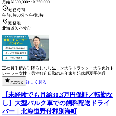
月給￥300,000〜￥350,000
勤務時間
午前8時30分〜午後5時
勤務地
北海道苫小牧市
正社員
手積み手降ろしなし
生コン
大型トラック・大型免許
ト
レーラー
女性・男性歓迎
日勤のみ
年末年始休暇
夏季休暇
詳しく見る
気になる
【未経験でも月給30.3万円保証／転勤な
し】大型バルク車での飼料配送ドライ
バー｜北海道野付郡別海町