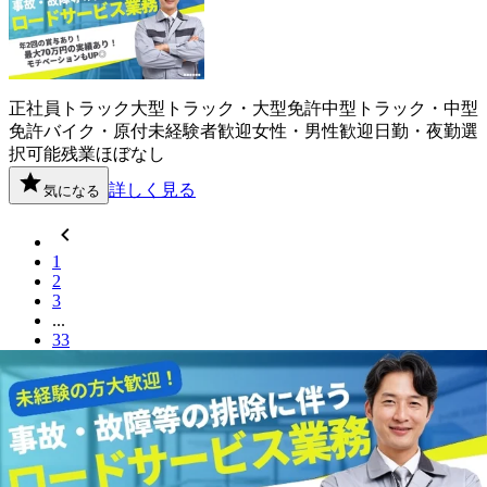
正社員
トラック
大型トラック・大型免許
中型トラック・中型
免許
バイク・原付
未経験者歓迎
女性・男性歓迎
日勤・夜勤選
択可能
残業ほぼなし
詳しく見る
気になる
1
2
3
...
33
北海道
内の市区町村の
大型トラック・
大型免許
ドライバー
求人を探す