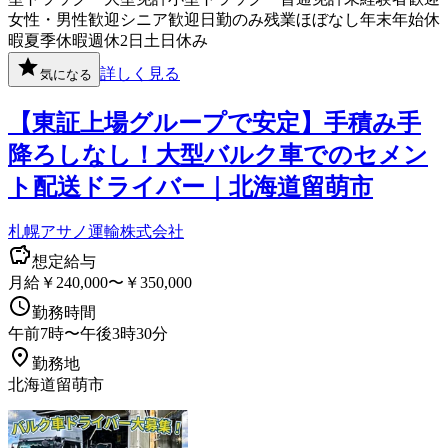
女性・男性歓迎
シニア歓迎
日勤のみ
残業ほぼなし
年末年始休
暇
夏季休暇
週休2日
土日休み
詳しく見る
気になる
【東証上場グループで安定】手積み手
降ろしなし！大型バルク車でのセメン
ト配送ドライバー｜北海道留萌市
札幌アサノ運輸株式会社
想定給与
月給￥240,000〜￥350,000
勤務時間
午前7時〜午後3時30分
勤務地
北海道留萌市