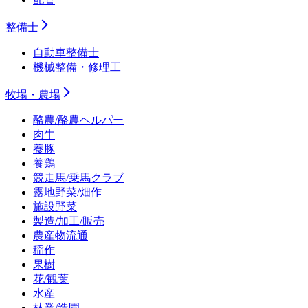
整備士
自動車整備士
機械整備・修理工
牧場・農場
酪農/酪農ヘルパー
肉牛
養豚
養鶏
競走馬/乗馬クラブ
露地野菜/畑作
施設野菜
製造/加工/販売
農産物流通
稲作
果樹
花/観葉
水産
林業/造園