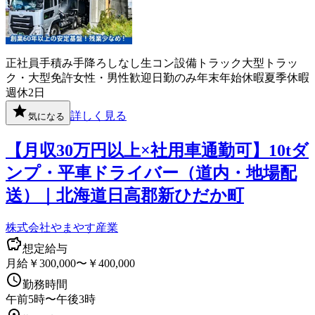
正社員
手積み手降ろしなし
生コン
設備
トラック
大型トラッ
ク・大型免許
女性・男性歓迎
日勤のみ
年末年始休暇
夏季休暇
週休2日
詳しく見る
気になる
【月収30万円以上×社用車通勤可】10tダ
ンプ・平車ドライバー（道内・地場配
送）｜北海道日高郡新ひだか町
株式会社やまやす産業
想定給与
月給￥300,000〜￥400,000
勤務時間
午前5時〜午後3時