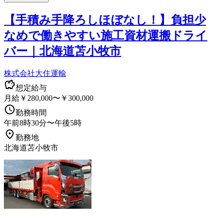
【手積み手降ろしほぼなし！】負担少
なめで働きやすい施工資材運搬ドライ
バー｜北海道苫小牧市
株式会社大住運輸
想定給与
月給￥280,000〜￥300,000
勤務時間
午前8時30分〜午後5時
勤務地
北海道苫小牧市