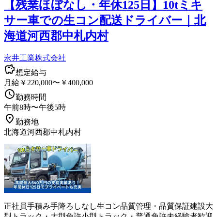
【残業ほぼなし・年休125日】10tミキ
サー車での生コン配送ドライバー｜北
海道河西郡中札内村
永井工業株式会社
想定給与
月給￥220,000〜￥400,000
勤務時間
午前8時〜午後5時
勤務地
北海道河西郡中札内村
正社員
手積み手降ろしなし
生コン
品質管理・品質保証
建設
大
型トラック・大型免許
小型トラック・普通免許
未経験者歓迎