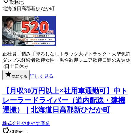
勤務地
北海道日高郡新ひだか町
正社員
手積み手降ろしなし
トラック
大型トラック・大型免許
ダンプ
未経験者歓迎
女性・男性歓迎
シニア歓迎
日勤のみ
週休
2日
土日休み
詳しく見る
気になる
【月収30万円以上×社用車通勤可】中ト
レーラードライバー（道内配送・建機
運搬）｜北海道日高郡新ひだか町
株式会社やまやす産業
想定給与