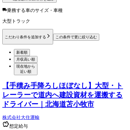
乗務する車のサイズ・車種
大型トラック
こだわり条件を追加する
この条件で更に絞り込む
新着順
月収高い順
現在地から
近い順
【手積み手降ろしほぼなし】大型・ト
レーラーで道内へ建設資材を運搬する
ドライバー｜北海道苫小牧市
株式会社大住運輸
想定給与