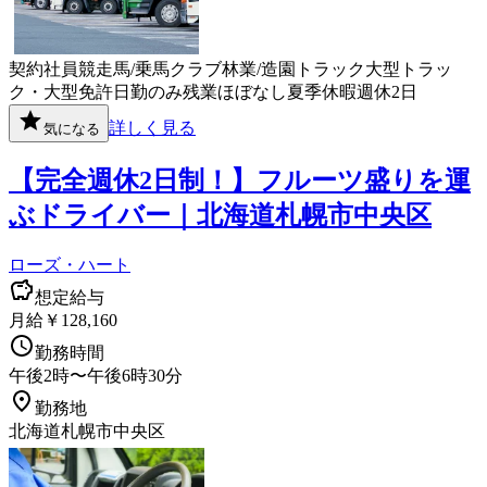
契約社員
競走馬/乗馬クラブ
林業/造園
トラック
大型トラッ
ク・大型免許
日勤のみ
残業ほぼなし
夏季休暇
週休2日
詳しく見る
気になる
【完全週休2日制！】フルーツ盛りを運
ぶドライバー｜北海道札幌市中央区
ローズ・ハート
想定給与
月給￥128,160
勤務時間
午後2時〜午後6時30分
勤務地
北海道札幌市中央区