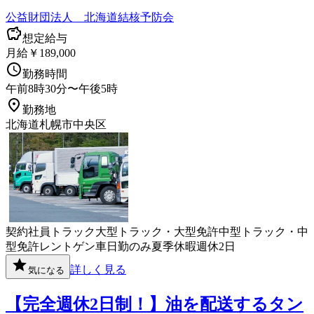
公益財団法人 北海道結核予防会
想定給与
月給￥189,000
勤務時間
午前8時30分〜午後5時
勤務地
北海道札幌市中央区
契約社員
トラック
大型トラック・大型免許
中型トラック・中
型免許
レントゲン車
日勤のみ
夏季休暇
週休2日
詳しく見る
気になる
【完全週休2日制！】油を配送するタン