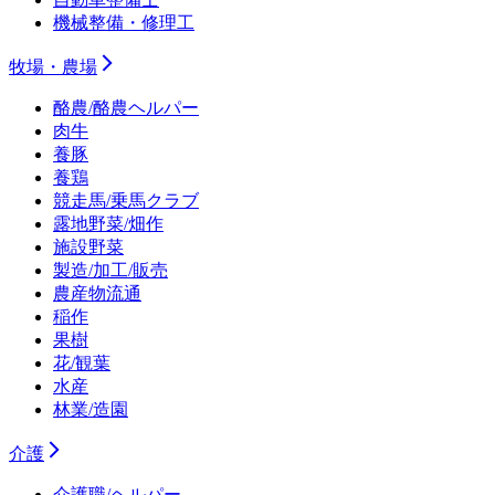
機械整備・修理工
牧場・農場
酪農/酪農ヘルパー
肉牛
養豚
養鶏
競走馬/乗馬クラブ
露地野菜/畑作
施設野菜
製造/加工/販売
農産物流通
稲作
果樹
花/観葉
水産
林業/造園
介護
介護職/ヘルパー