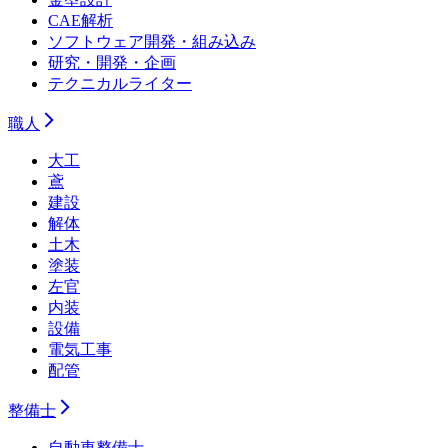
CAE解析
ソフトウェア開発・組み込み
研究・開発・企画
テクニカルライター
職人
大工
鳶
建設
解体
土木
塗装
左官
内装
設備
電気工事
配管
整備士
自動車整備士