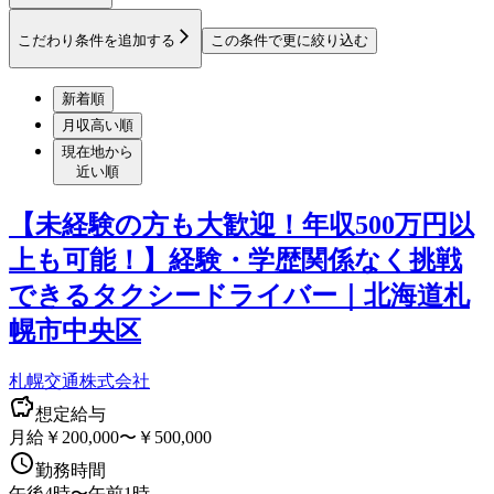
こだわり条件を追加する
この条件で更に絞り込む
新着順
月収高い順
現在地から
近い順
【未経験の方も大歓迎！年収500万円以
上も可能！】経験・学歴関係なく挑戦
できるタクシードライバー｜北海道札
幌市中央区
札幌交通株式会社
想定給与
月給￥200,000〜￥500,000
勤務時間
午後4時〜午前1時