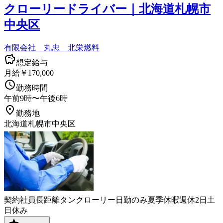
クローリードライバー｜北海道札幌市
中央区
有限会社 丸忠 北栄燃料
想定給与
月給￥170,000
勤務時間
午前9時〜午後6時
勤務地
北海道札幌市中央区
契約社員
長距離
タンクローリー
日勤のみ
夏季休暇
週休2日
土
日休み