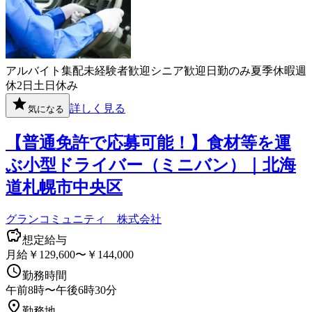
アルバイト
集配
未経験者歓迎
シニア歓迎
日勤のみ
夏季休暇
週
休2日
土日休み
詳しく見る
気になる
【普通免許で応募可能！】食材等を運
ぶ小型ドライバー（ミニバン）｜北海
道札幌市中央区
グランコミュニティ 株式会社
想定給与
月給￥129,600〜￥144,000
勤務時間
午前8時〜午後6時30分
勤務地