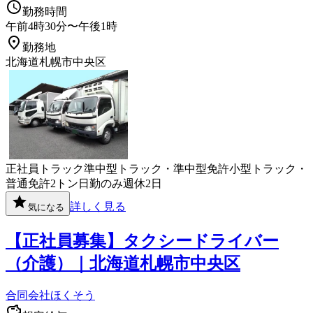
勤務時間
午前4時30分〜午後1時
勤務地
北海道札幌市中央区
正社員
トラック
準中型トラック・準中型免許
小型トラック・
普通免許
2トン
日勤のみ
週休2日
詳しく見る
気になる
【正社員募集】タクシードライバー
（介護）｜北海道札幌市中央区
合同会社ほくそう