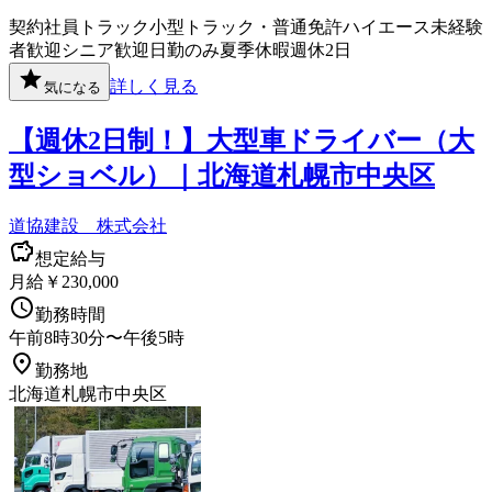
契約社員
トラック
小型トラック・普通免許
ハイエース
未経験
者歓迎
シニア歓迎
日勤のみ
夏季休暇
週休2日
詳しく見る
気になる
【週休2日制！】大型車ドライバー（大
型ショベル）｜北海道札幌市中央区
道協建設 株式会社
想定給与
月給￥230,000
勤務時間
午前8時30分〜午後5時
勤務地
北海道札幌市中央区