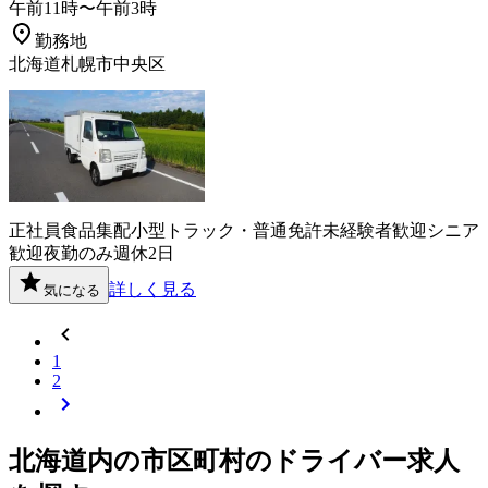
午前11時〜午前3時
勤務地
北海道札幌市中央区
正社員
食品
集配
小型トラック・普通免許
未経験者歓迎
シニア
歓迎
夜勤のみ
週休2日
詳しく見る
気になる
1
2
北海道
内の市区町村の
ドライバー
求人