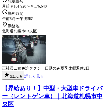
想定給与
月給￥161,920〜￥176,640
勤務時間
午前8時〜午後5時
勤務地
北海道札幌市中央区
正社員
二種免許
タクシー
日勤のみ
夏季休暇
週休2日
詳しく見る
気になる
【昇給あり！】中型・大型車ドライバ
ー（レントゲン車）｜北海道札幌市中
央区