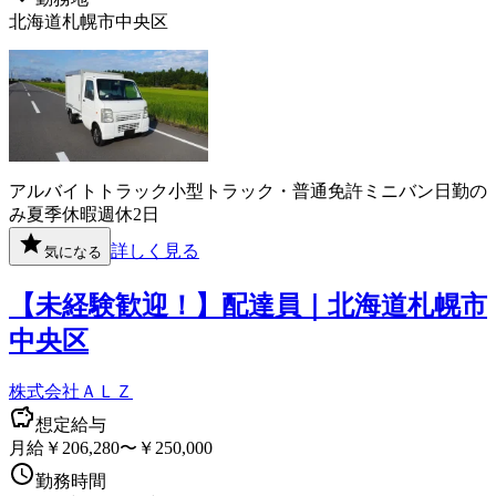
北海道札幌市中央区
アルバイト
トラック
小型トラック・普通免許
ミニバン
日勤の
み
夏季休暇
週休2日
詳しく見る
気になる
【未経験歓迎！】配達員｜北海道札幌市
中央区
株式会社ＡＬＺ
想定給与
月給￥206,280〜￥250,000
勤務時間