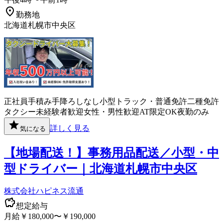
勤務地
北海道札幌市中央区
正社員
手積み手降ろしなし
小型トラック・普通免許
二種免許
タクシー
未経験者歓迎
女性・男性歓迎
AT限定OK
夜勤のみ
詳しく見る
気になる
【地場配送！】事務用品配送／小型・中
型ドライバー｜北海道札幌市中央区
株式会社ハピネス流通
想定給与
月給￥180,000〜￥190,000