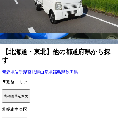
町
白糠郡白糠町
野付郡別海町
標津郡中標津町
標津郡標津町
北海道
札幌市中央区
の人気条件から探
す
正社員
トラック
中型トラック・中型免許
大型トラック・大型
免許
タクシー
長距離
トレーラー
【
北海道・東北
】他の都道府県から
探
す
青森県
岩手県
宮城県
山形県
福島県
秋田県
勤務エリア
都道府県を変更
札幌市中央区