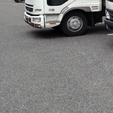
契約社員
トラック
大型トラック・大型免許
ダンプ
日勤のみ
夏
詳しく見る
気になる
【完全週休2日制！】中型トラックドラ
株式会社 福島工務店
想定給与
月給￥171,600〜￥268,400
勤務時間
午前8時〜午後6時
勤務地
北海道小樽市