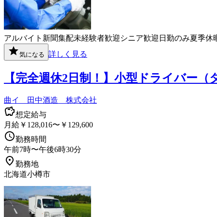
アルバイト
新聞
集配
未経験者歓迎
シニア歓迎
日勤のみ
夏季休
詳しく見る
気になる
【完全週休2日制！】小型ドライバー（
曲イ 田中酒造 株式会社
想定給与
月給￥128,016〜￥129,600
勤務時間
午前7時〜午後6時30分
勤務地
北海道小樽市