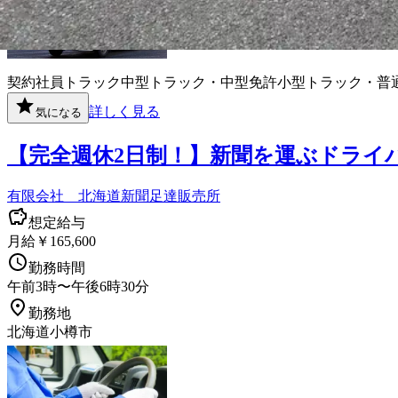
契約社員
トラック
中型トラック・中型免許
小型トラック・普
詳しく見る
気になる
【完全週休2日制！】新聞を運ぶドライ
有限会社 北海道新聞足達販売所
想定給与
月給￥165,600
勤務時間
午前3時〜午後6時30分
勤務地
北海道小樽市