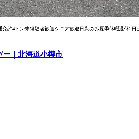
通免許
4トン
未経験者歓迎
シニア歓迎
日勤のみ
夏季休暇
週休2日
バー｜北海道小樽市