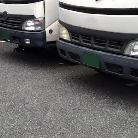
季休暇
週休2日
土日休み
イバー（4ユニックt車）｜北海道小樽市