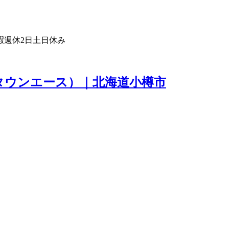
暇
週休2日
土日休み
タウンエース）｜北海道小樽市