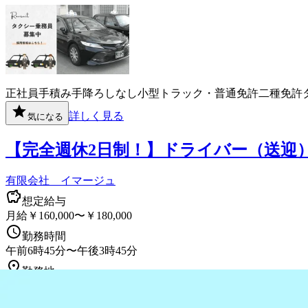
正社員
手積み手降ろしなし
小型トラック・普通免許
二種免許
詳しく見る
気になる
【完全週休2日制！】ドライバー（送迎
有限会社 イマージュ
想定給与
月給￥160,000〜￥180,000
勤務時間
午前6時45分〜午後3時45分
勤務地
北海道小樽市