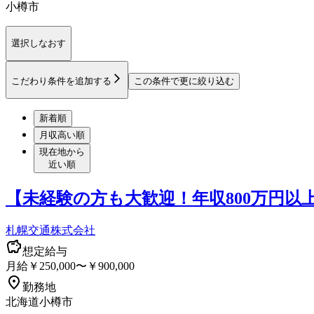
小樽市
選択しなおす
こだわり条件を追加する
この条件で更に絞り込む
新着順
月収高い順
現在地から
近い順
【未経験の方も大歓迎！年収800万円
札幌交通株式会社
想定給与
月給￥250,000〜￥900,000
勤務地
北海道小樽市