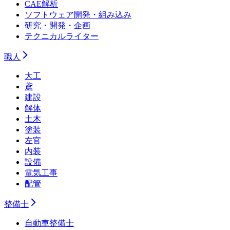
CAE解析
ソフトウェア開発・組み込み
研究・開発・企画
テクニカルライター
職人
大工
鳶
建設
解体
土木
塗装
左官
内装
設備
電気工事
配管
整備士
自動車整備士