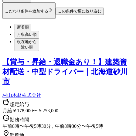
こだわり条件を追加する
この条件で更に絞り込む
新着順
月収高い順
現在地から
近い順
【賞与・昇給・退職金あり！】建築資
材配送・中型ドライバー｜北海道砂川
市
村山木材株式会社
想定給与
月給￥178,000〜￥253,000
勤務時間
午前8時〜午後5時30分 , 午前8時30分〜午後5時
勤務地