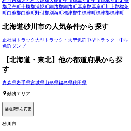
村
河西郡更別村
広尾郡大樹町
中川郡幕別町
中川郡本別町
足寄
郡足寄町
十勝郡浦幌町
釧路郡釧路町
厚岸郡厚岸町
川上郡標茶
町
白糠郡白糠町
野付郡別海町
標津郡中標津町
標津郡標津町
北海道
砂川市
の人気条件から探す
正社員
トラック
大型トラック・大型免許
中型トラック・中型
免許
ダンプ
【
北海道・東北
】他の都道府県から
探
す
青森県
岩手県
宮城県
山形県
福島県
秋田県
勤務エリア
都道府県を変更
砂川市