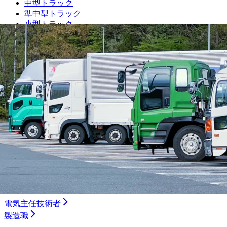
中型トラック
準中型トラック
小型トラック
ダンプ
トレーラー
タクシー
バス
ルート配送
長距離
フォークリフト・倉庫
運行管理者
施工管理技士
土木施工管理技士
電気工事施工管理技士
建築施工管理技士
管工事施工管理技士
電気主任技術者
製造職