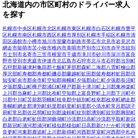
北海道
内の市区町村の
ドライバー
求人
を探す
札幌市中央区
札幌市北区
札幌市東区
札幌市白石区
札幌市豊平
区
札幌市南区
札幌市西区
札幌市厚別区
札幌市手稲区
札幌市清
田区
函館市
小樽市
旭川市
室蘭市
釧路市
帯広市
北見市
岩見沢市
網走市
留萌市
苫小牧市
稚内市
美唄市
芦別市
江別市
赤平市
紋別
市
士別市
名寄市
三笠市
根室市
千歳市
滝川市
砂川市
深川市
富良
野市
登別市
恵庭市
伊達市
北広島市
石狩市
北斗市
石狩郡当別町
石狩郡新篠津村
亀田郡七飯町
茅部郡森町
二海郡八雲町
檜山郡
厚沢部町
寿都郡寿都町
磯谷郡蘭越町
虻田郡留寿都村
虻田郡倶
知安町
余市郡余市町
空知郡南幌町
夕張郡由仁町
夕張郡長沼町
夕張郡栗山町
樺戸郡浦臼町
樺戸郡新十津川町
上川郡東神楽町
上川郡当麻町
上川郡比布町
空知郡上富良野町
上川郡下川町
中
川郡中川町
苫前郡羽幌町
枝幸郡中頓別町
枝幸郡枝幸町
網走郡
美幌町
網走郡津別町
斜里郡斜里町
斜里郡小清水町
常呂郡訓子
府町
常呂郡佐呂間町
紋別郡遠軽町
紋別郡湧別町
紋別郡興部町
白老郡白老町
虻田郡洞爺湖町
沙流郡日高町
沙流郡平取町
新冠
郡新冠町
浦河郡浦河町
様似郡様似町
日高郡新ひだか町
河東郡
音更町
河東郡鹿追町
上川郡新得町
河西郡芽室町
河西郡中札内