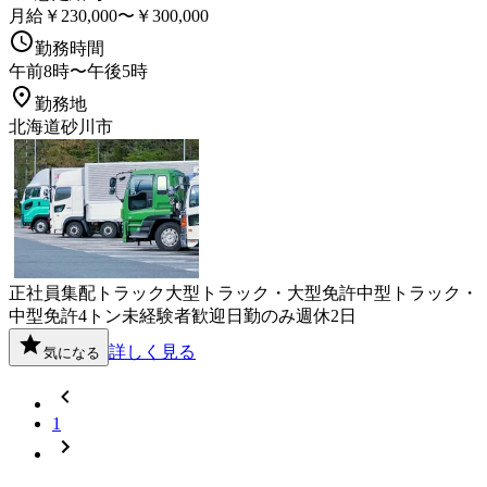
月給￥230,000〜￥300,000
勤務時間
午前8時〜午後5時
勤務地
北海道砂川市
正社員
集配
トラック
大型トラック・大型免許
中型トラック・
中型免許
4トン
未経験者歓迎
日勤のみ
週休2日
詳しく見る
気になる
1