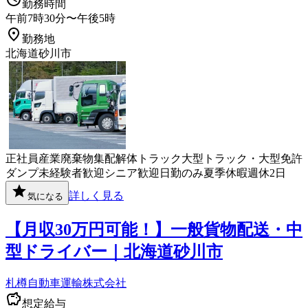
勤務時間
午前7時30分〜午後5時
勤務地
北海道砂川市
正社員
産業廃棄物
集配
解体
トラック
大型トラック・大型免許
ダンプ
未経験者歓迎
シニア歓迎
日勤のみ
夏季休暇
週休2日
詳しく見る
気になる
【月収30万円可能！】一般貨物配送・中
型ドライバー｜北海道砂川市
札樽自動車運輸株式会社
想定給与