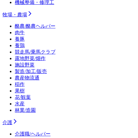
機械整備・修理工
牧場・農場
酪農/酪農ヘルパー
肉牛
養豚
養鶏
競走馬/乗馬クラブ
露地野菜/畑作
施設野菜
製造/加工/販売
農産物流通
稲作
果樹
花/観葉
水産
林業/造園
介護
介護職/ヘルパー