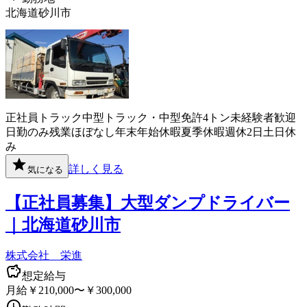
北海道砂川市
正社員
トラック
中型トラック・中型免許
4トン
未経験者歓迎
日勤のみ
残業ほぼなし
年末年始休暇
夏季休暇
週休2日
土日休
み
詳しく見る
気になる
【正社員募集】大型ダンプドライバー
｜北海道砂川市
株式会社 栄進
想定給与
月給￥210,000〜￥300,000