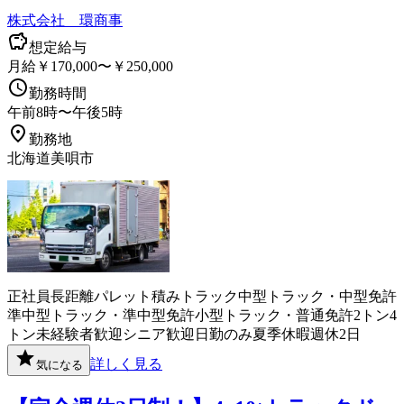
株式会社 環商事
想定給与
月給￥170,000〜￥250,000
勤務時間
午前8時〜午後5時
勤務地
北海道美唄市
正社員
長距離
パレット積み
トラック
中型トラック・中型免許
準中型トラック・準中型免許
小型トラック・普通免許
2トン
4
トン
未経験者歓迎
シニア歓迎
日勤のみ
夏季休暇
週休2日
詳しく見る
気になる