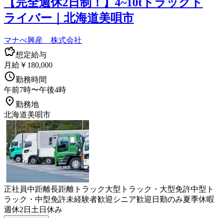
【完全週休2日制！】4~10tトラックド
ライバー｜北海道美唄市
マナべ興産 株式会社
想定給与
月給￥180,000
勤務時間
午前7時〜午後4時
勤務地
北海道美唄市
正社員
中距離
長距離
トラック
大型トラック・大型免許
中型ト
ラック・中型免許
未経験者歓迎
シニア歓迎
日勤のみ
夏季休暇
週休2日
土日休み