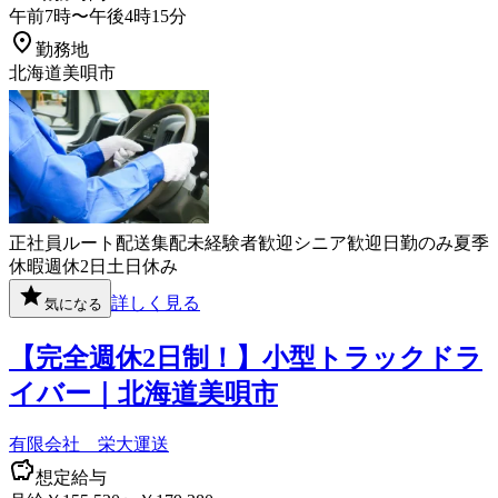
午前7時〜午後4時15分
勤務地
北海道美唄市
正社員
ルート配送
集配
未経験者歓迎
シニア歓迎
日勤のみ
夏季
休暇
週休2日
土日休み
詳しく見る
気になる
【完全週休2日制！】小型トラックドラ
イバー｜北海道美唄市
有限会社 栄大運送
想定給与