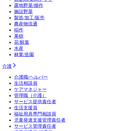
露地野菜/畑作
施設野菜
製造/加工/販売
農産物流通
稲作
果樹
花/観葉
水産
林業/造園
介護
介護職/ヘルパー
生活相談員
ケアマネジャー
管理職（介護）
サービス提供責任者
生活支援員
福祉用具専門相談員
児童発達支援管理責任者
サービス管理責任者