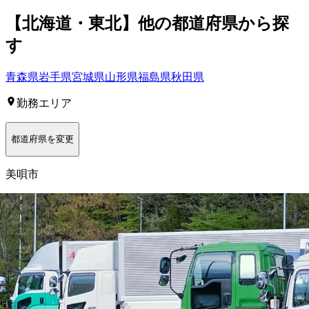
【
北海道・東北
】他の都道府県から
探
す
青森県
岩手県
宮城県
山形県
福島県
秋田県
勤務エリア
都道府県を変更
美唄市
選択しなおす
こだわり条件を追加する
この条件で更に絞り込む
ドライバー
(22,209件）