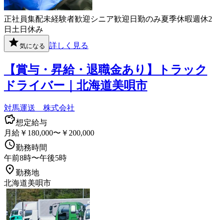
正社員
集配
未経験者歓迎
シニア歓迎
日勤のみ
夏季休暇
週休2
日
土日休み
詳しく見る
気になる
【賞与・昇給・退職金あり】トラック
ドライバー｜北海道美唄市
対馬運送 株式会社
想定給与
月給￥180,000〜￥200,000
勤務時間
午前8時〜午後5時
勤務地
北海道美唄市