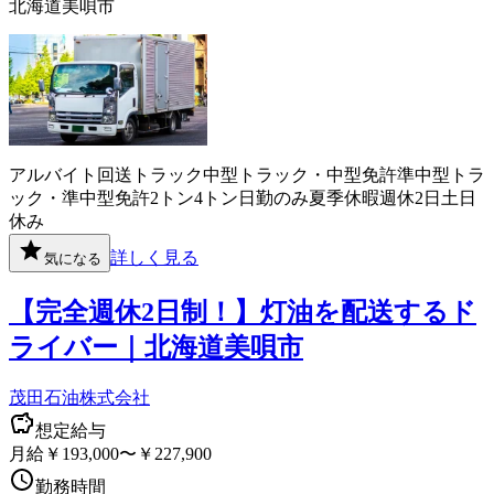
北海道美唄市
アルバイト
回送
トラック
中型トラック・中型免許
準中型トラ
ック・準中型免許
2トン
4トン
日勤のみ
夏季休暇
週休2日
土日
休み
詳しく見る
気になる
【完全週休2日制！】灯油を配送するド
ライバー｜北海道美唄市
茂田石油株式会社
想定給与
月給￥193,000〜￥227,900
勤務時間