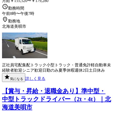
月給￥155,520〜￥179,280
勤務時間
午前8時〜午後7時
勤務地
北海道美唄市
正社員
宅配
集配
トラック
小型トラック・普通免許
軽自動車
未
経験者歓迎
シニア歓迎
日勤のみ
夏季休暇
週休2日
土日休み
詳しく見る
気になる
【賞与・昇給・退職金あり】準中型・
中型トラックドライバー（2t・4t）｜北
海道美唄市