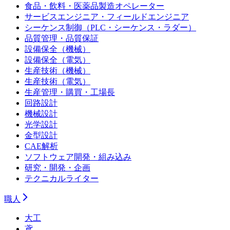
食品・飲料・医薬品製造オペレーター
サービスエンジニア・フィールドエンジニア
シーケンス制御（PLC・シーケンス・ラダー）
品質管理・品質保証
設備保全（機械）
設備保全（電気）
生産技術（機械）
生産技術（電気）
生産管理・購買・工場長
回路設計
機械設計
光学設計
金型設計
CAE解析
ソフトウェア開発・組み込み
研究・開発・企画
テクニカルライター
職人
大工
鳶