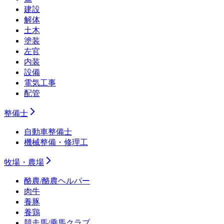
建設
解体
土木
塗装
左官
内装
設備
電気工事
配管
整備士
自動車整備士
機械整備・修理工
牧場・農場
酪農/酪農ヘルパー
肉牛
養豚
養鶏
競走馬/乗馬クラブ