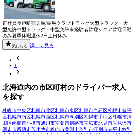
正社員
長距離
競走馬/乗馬クラブ
トラック
大型トラック・大
型免許
中型トラック・中型免許
未経験者歓迎
シニア歓迎
日勤
のみ
夏季休暇
週休2日
土日休み
詳しく見る
気になる
1
北海道
内の市区町村の
ドライバー
求人
を探す
札幌市中央区
札幌市北区
札幌市東区
札幌市白石区
札幌市豊平
区
札幌市南区
札幌市西区
札幌市厚別区
札幌市手稲区
札幌市清
田区
函館市
小樽市
旭川市
室蘭市
釧路市
帯広市
北見市
岩見沢市
網走市
留萌市
苫小牧市
稚内市
美唄市
芦別市
江別市
赤平市
紋別