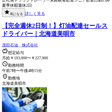
正社員
トラック
トレーラー
未経験者歓迎
シニア歓迎
日勤のみ
夏季休暇
週休2日
詳しく見る
気になる
【完全週休2日制！】灯油配達セールス
ドライバー｜北海道美唄市
茂田石油 株式会社
想定給与
月給￥193,000〜￥227,900
勤務時間
午前7時〜午後4時15分
勤務地
北海道美唄市