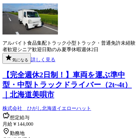
アルバイト
食品
集配
トラック
小型トラック・普通免許
未経験
者歓迎
シニア歓迎
日勤のみ
夏季休暇
週休2日
詳しく見る
気になる
【完全週休2日制！】車両を運ぶ準中
型・中型トラックドライバー（2t~4t）
｜北海道美唄市
株式会社 ひがし北海道イエローハット
想定給与
月給￥144,000
勤務地