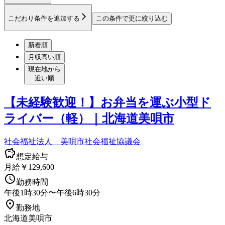
こだわり条件を追加する
この条件で更に絞り込む
新着順
月収高い順
現在地から
近い順
【未経験歓迎！】お弁当を運ぶ小型ド
ライバー（軽）｜北海道美唄市
社会福祉法人 美唄市社会福祉協議会
想定給与
月給￥129,600
勤務時間
午後1時30分〜午後6時30分
勤務地
北海道美唄市