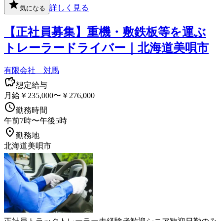
詳しく見る
気になる
【正社員募集】重機・敷鉄板等を運ぶ
トレーラードライバー｜北海道美唄市
有限会社 対馬
想定給与
月給￥235,000〜￥276,000
勤務時間
午前7時〜午後5時
勤務地
北海道美唄市