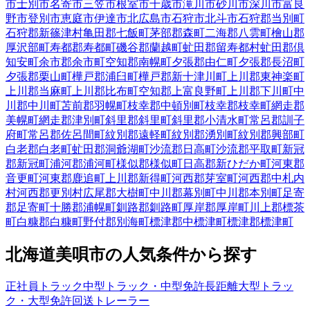
市
士別市
名寄市
三笠市
根室市
千歳市
滝川市
砂川市
深川市
富良
野市
登別市
恵庭市
伊達市
北広島市
石狩市
北斗市
石狩郡当別町
石狩郡新篠津村
亀田郡七飯町
茅部郡森町
二海郡八雲町
檜山郡
厚沢部町
寿都郡寿都町
磯谷郡蘭越町
虻田郡留寿都村
虻田郡倶
知安町
余市郡余市町
空知郡南幌町
夕張郡由仁町
夕張郡長沼町
夕張郡栗山町
樺戸郡浦臼町
樺戸郡新十津川町
上川郡東神楽町
上川郡当麻町
上川郡比布町
空知郡上富良野町
上川郡下川町
中
川郡中川町
苫前郡羽幌町
枝幸郡中頓別町
枝幸郡枝幸町
網走郡
美幌町
網走郡津別町
斜里郡斜里町
斜里郡小清水町
常呂郡訓子
府町
常呂郡佐呂間町
紋別郡遠軽町
紋別郡湧別町
紋別郡興部町
白老郡白老町
虻田郡洞爺湖町
沙流郡日高町
沙流郡平取町
新冠
郡新冠町
浦河郡浦河町
様似郡様似町
日高郡新ひだか町
河東郡
音更町
河東郡鹿追町
上川郡新得町
河西郡芽室町
河西郡中札内
村
河西郡更別村
広尾郡大樹町
中川郡幕別町
中川郡本別町
足寄
郡足寄町
十勝郡浦幌町
釧路郡釧路町
厚岸郡厚岸町
川上郡標茶
町
白糠郡白糠町
野付郡別海町
標津郡中標津町
標津郡標津町
北海道
美唄市
の人気条件から探す
正社員
トラック
中型トラック・中型免許
長距離
大型トラッ
ク・大型免許
回送
トレーラー