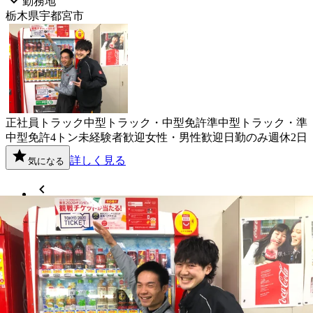
勤務地
栃木県宇都宮市
正社員
トラック
中型トラック・中型免許
準中型トラック・準
中型免許
4トン
未経験者歓迎
女性・男性歓迎
日勤のみ
週休2日
詳しく見る
気になる
1
2
3
...
38
栃木県
内の市区町村の
ドライバー
求人