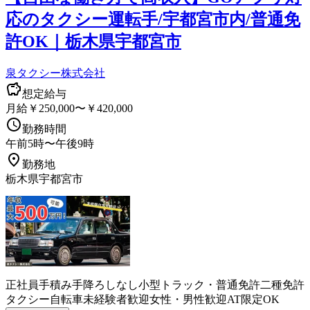
応のタクシー運転手/宇都宮市内/普通免
許OK｜栃木県宇都宮市
泉タクシー株式会社
想定給与
月給￥250,000〜￥420,000
勤務時間
午前5時〜午後9時
勤務地
栃木県宇都宮市
正社員
手積み手降ろしなし
小型トラック・普通免許
二種免許
タクシー
自転車
未経験者歓迎
女性・男性歓迎
AT限定OK