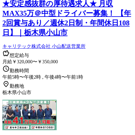
★安定感抜群の厚待遇求人★ 月収
MAX35万＠中型ドライバー募集！ 【年
2回賞与あり／週休2日制・年間休日108
日】｜栃木県小山市
キャリテック株式会社 小山配送営業所
想定給与
月給￥320,000〜￥350,000
勤務時間
午前5時〜午後2時 , 午後4時〜午前1時
勤務地
栃木県小山市