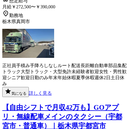
想定給与
月給￥272,500〜￥390,000
勤務地
栃木県真岡市
正社員
手積み手降ろしなし
ルート配送
長距離
自動車部品
集配
トラック
大型トラック・大型免許
未経験者歓迎
女性・男性歓
迎
シニア歓迎
日勤のみ
年末年始休暇
夏季休暇
週休2日
土日休
み
詳しく見る
気になる
【自由シフトで月収42万も】GOアプ
リ・無線配車メインのタクシー（宇都
宮市・普通車）｜栃木県宇都宮市