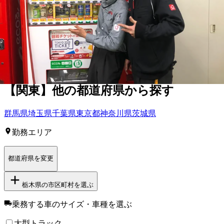
を探す
宇都宮市
足利市
栃木市
佐野市
鹿沼市
日光市
小山市
真岡市
大田
原市
矢板市
那須塩原市
さくら市
那須烏山市
下野市
河内郡上三
川町
芳賀郡茂木町
芳賀郡市貝町
芳賀郡芳賀町
下都賀郡壬生町
下都賀郡野木町
塩谷郡塩谷町
塩谷郡高根沢町
那須郡那須町
【
関東
】他の都道府県から探す
群馬県
埼玉県
千葉県
東京都
神奈川県
茨城県
勤務エリア
都道府県を変更
栃木県
の市区町村を選ぶ
乗務する車のサイズ・車種
を選ぶ
大型トラック