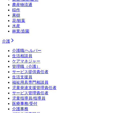
農産物流通
稲作
果樹
花/観葉
水産
林業/造園
介護
介護職/ヘルパー
生活相談員
ケアマネジャー
管理職（介護）
サービス提供責任者
生活支援員
福祉用具専門相談員
児童発達支援管理責任者
サービス管理責任者
児童指導員/指導員
医療事務/受付
介護事務