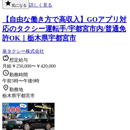
詳しく見る
気になる
【自由な働き方で高収入】GOアプリ対
応のタクシー運転手/宇都宮市内/普通免
許OK｜栃木県宇都宮市
泉タクシー株式会社
想定給与
月給￥250,000〜￥420,000
勤務時間
午前5時〜午後9時
勤務地
栃木県宇都宮市