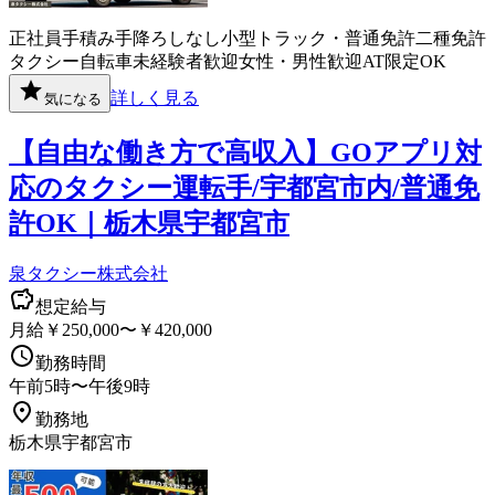
正社員
手積み手降ろしなし
小型トラック・普通免許
二種免許
タクシー
自転車
未経験者歓迎
女性・男性歓迎
AT限定OK
詳しく見る
気になる
【自由な働き方で高収入】GOアプリ対
応のタクシー運転手/宇都宮市内/普通免
許OK｜栃木県宇都宮市
泉タクシー株式会社
想定給与
月給￥250,000〜￥420,000
勤務時間
午前5時〜午後9時
勤務地
栃木県宇都宮市