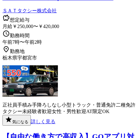
ＳＡＴタクシー株式会社
想定給与
月給￥250,000〜￥420,000
勤務時間
午前7時〜午前2時
勤務地
栃木県宇都宮市
正社員
手積み手降ろしなし
小型トラック・普通免許
二種免許
タクシー
未経験者歓迎
女性・男性歓迎
AT限定OK
詳しく見る
気になる
【自由な働き方で高収入】GOアプリ対