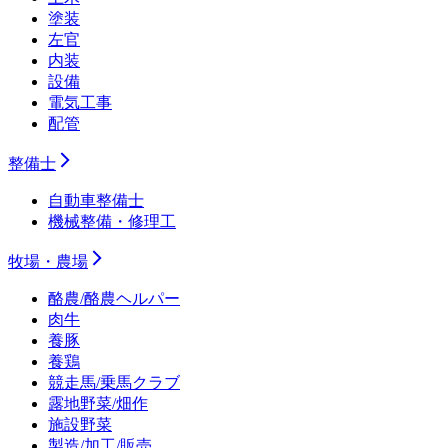
塗装
左官
内装
設備
電気工事
配管
整備士
自動車整備士
機械整備・修理工
牧場・農場
酪農/酪農ヘルパー
肉牛
養豚
養鶏
競走馬/乗馬クラブ
露地野菜/畑作
施設野菜
製造/加工/販売