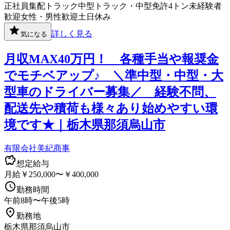
正社員
集配
トラック
中型トラック・中型免許
4トン
未経験者
歓迎
女性・男性歓迎
土日休み
詳しく見る
気になる
月収MAX40万円！ 各種手当や報奨金
でモチベアップ♪ ＼準中型・中型・大
型車のドライバー募集／ 経験不問、
配送先や積荷も様々あり始めやすい環
境です★｜栃木県那須烏山市
有限会社美紀商事
想定給与
月給￥250,000〜￥400,000
勤務時間
午前8時〜午後5時
勤務地
栃木県那須烏山市