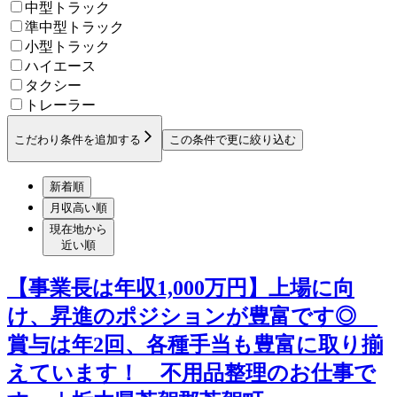
中型トラック
準中型トラック
小型トラック
ハイエース
タクシー
トレーラー
こだわり条件を追加する
この条件で更に絞り込む
新着順
月収高い順
現在地から
近い順
【事業長は年収1,000万円】上場に向
け、昇進のポジションが豊富です◎
賞与は年2回、各種手当も豊富に取り揃
えています！ 不用品整理のお仕事で