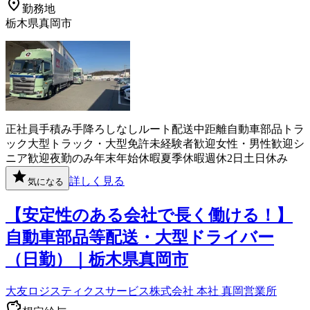
勤務地
栃木県真岡市
正社員
手積み手降ろしなし
ルート配送
中距離
自動車部品
トラ
ック
大型トラック・大型免許
未経験者歓迎
女性・男性歓迎
シ
ニア歓迎
夜勤のみ
年末年始休暇
夏季休暇
週休2日
土日休み
詳しく見る
気になる
【安定性のある会社で長く働ける！】
自動車部品等配送・大型ドライバー
（日勤）｜栃木県真岡市
大友ロジスティクスサービス株式会社 本社 真岡営業所