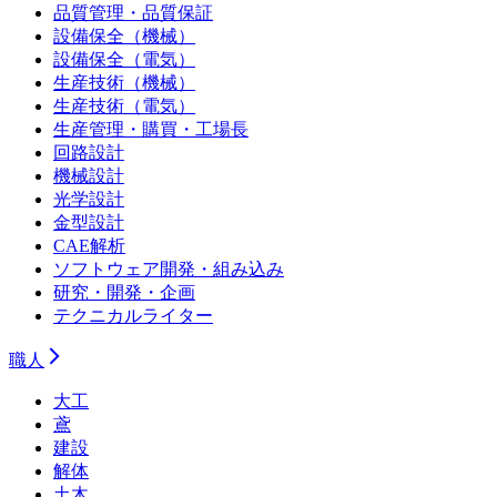
品質管理・品質保証
設備保全（機械）
設備保全（電気）
生産技術（機械）
生産技術（電気）
生産管理・購買・工場長
回路設計
機械設計
光学設計
金型設計
CAE解析
ソフトウェア開発・組み込み
研究・開発・企画
テクニカルライター
職人
大工
鳶
建設
解体
土木