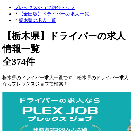
プレックスジョブ総合トップ
【全国版】ドライバーの求人一覧
栃木県の求人一覧
【
栃木県
】
ドライバーの求人
情報一覧
全374件
栃木県
の
ドライバー
求人一覧です。
栃木県
の
ドライバー
求人
ならプレックスジョブで検索！