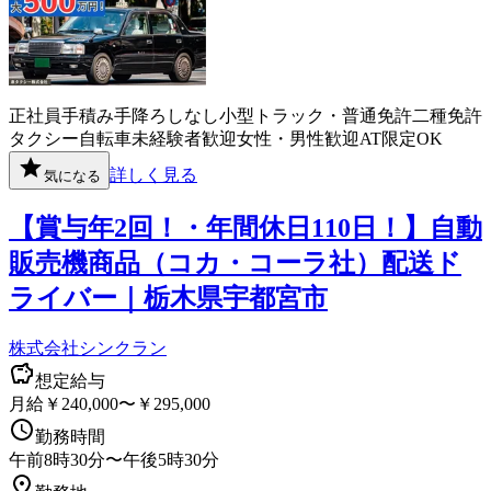
正社員
手積み手降ろしなし
小型トラック・普通免許
二種免許
タクシー
自転車
未経験者歓迎
女性・男性歓迎
AT限定OK
詳しく見る
気になる
【賞与年2回！・年間休日110日！】自動
販売機商品（コカ・コーラ社）配送ド
ライバー｜栃木県宇都宮市
株式会社シンクラン
想定給与
月給￥240,000〜￥295,000
勤務時間
午前8時30分〜午後5時30分