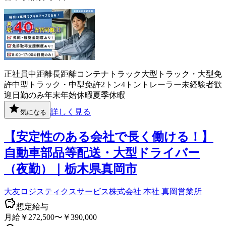
正社員
中距離
長距離
コンテナ
トラック
大型トラック・大型免
許
中型トラック・中型免許
2トン
4トン
トレーラー
未経験者歓
迎
日勤のみ
年末年始休暇
夏季休暇
詳しく見る
気になる
【安定性のある会社で長く働ける！】
自動車部品等配送・大型ドライバー
（夜勤）｜栃木県真岡市
大友ロジスティクスサービス株式会社 本社 真岡営業所
想定給与
月給￥272,500〜￥390,000