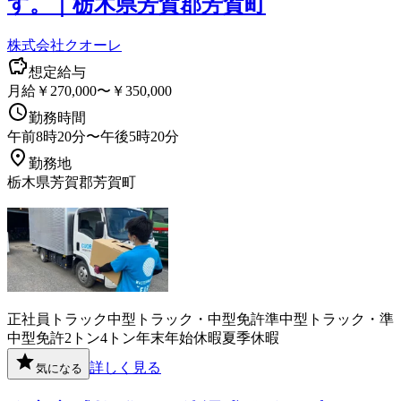
す。｜栃木県芳賀郡芳賀町
株式会社クオーレ
想定給与
月給￥270,000〜￥350,000
勤務時間
午前8時20分〜午後5時20分
勤務地
栃木県芳賀郡芳賀町
正社員
トラック
中型トラック・中型免許
準中型トラック・準
中型免許
2トン
4トン
年末年始休暇
夏季休暇
詳しく見る
気になる