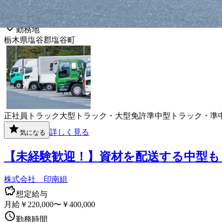
勤務時間
午前8時〜午後5時
勤務地
栃木県塩谷郡塩谷町
正社員
トラック
大型トラック・大型免許
準中型トラック・準
詳しく見る
気になる
【未経験歓迎！】資材を配送する中型も
株式会社 印南組
想定給与
月給￥220,000〜￥400,000
勤務時間