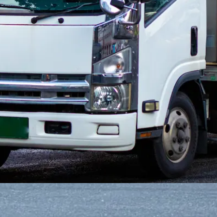
迎
日勤のみ
年末年始休暇
夏季休暇
ト2次製品を運ぶ小型・準中型・大型トラッ