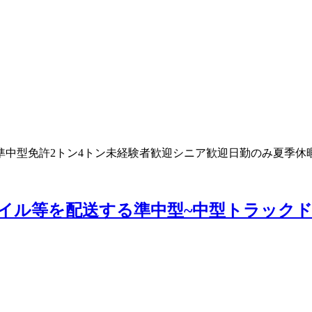
準中型免許
2トン
4トン
未経験者歓迎
シニア歓迎
日勤のみ
夏季休
ル等を配送する準中型~中型トラックドラ