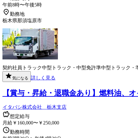
午前8時〜午後5時
勤務地
栃木県那須塩原市
契約社員
トラック
中型トラック・中型免許
準中型トラック・
詳しく見る
気になる
【賞与・昇給・退職金あり】燃料油、オイ
イタバシ株式会社 栃木支店
想定給与
月給￥160,000〜￥250,000
勤務時間