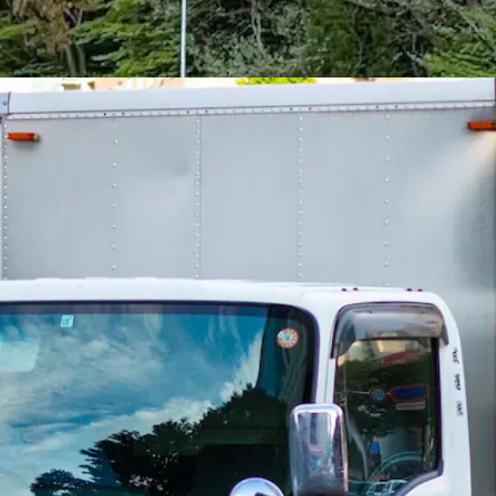
ン
未経験者歓迎
女性・男性歓迎
AT限定OK
日勤のみ
残業ほぼな
配送・準中型ドライバー｜栃木県佐野市