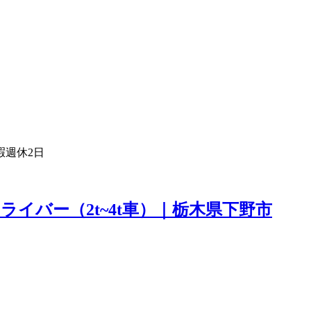
暇
週休2日
イバー（2t~4t車）｜栃木県下野市