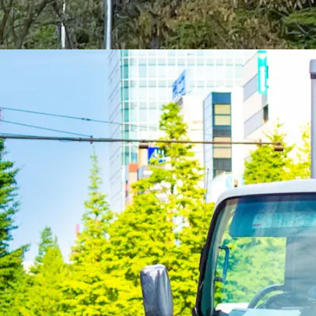
勤務時間
午前7時〜午後4時
勤務地
栃木県宇都宮市
正社員
長距離
トラック
準中型トラック・準中型免許
4トン
3ト
詳しく見る
気になる
【賞与・昇給・退職金あり！】金属製品
有限会社山口製作所
想定給与
月給￥170,000〜￥240,000
勤務時間