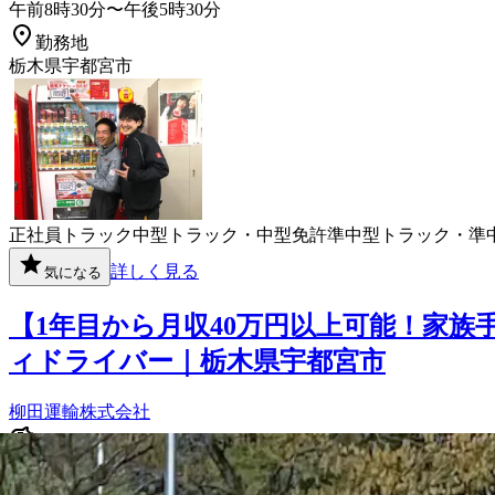
午前8時30分〜午後5時30分
勤務地
栃木県宇都宮市
正社員
トラック
中型トラック・中型免許
準中型トラック・準
詳しく見る
気になる
【1年目から月収40万円以上可能！家族
ィドライバー｜栃木県宇都宮市
柳田運輸株式会社
想定給与
月給￥340,000〜￥450,000