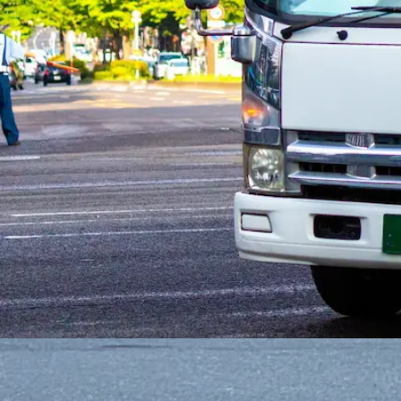
午前7時〜午後4時 , 午前8時〜午後5時
勤務地
栃木県佐野市
正社員
トラック
準中型トラック・準中型免許
2トン
未経験者歓
詳しく見る
気になる
【賞与・昇給・退職金あり】コンクリー
｜栃木県塩谷郡塩谷町
株式会社 船生コンクリート工業
想定給与
月給￥200,000〜￥240,000