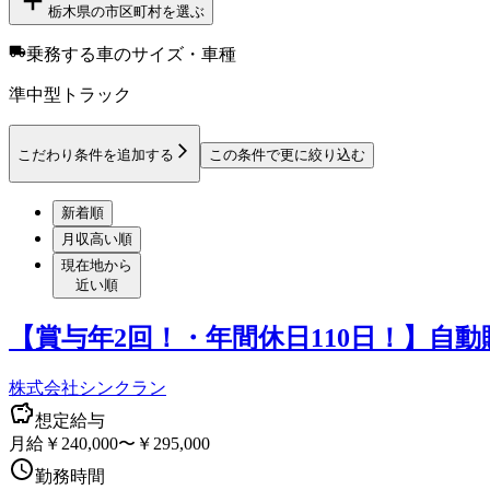
栃木県
の市区町村を選ぶ
乗務する車のサイズ・車種
準中型トラック
こだわり条件を追加する
この条件で更に絞り込む
新着順
月収高い順
現在地から
近い順
【賞与年2回！・年間休日110日！】
株式会社シンクラン
想定給与
月給￥240,000〜￥295,000
勤務時間