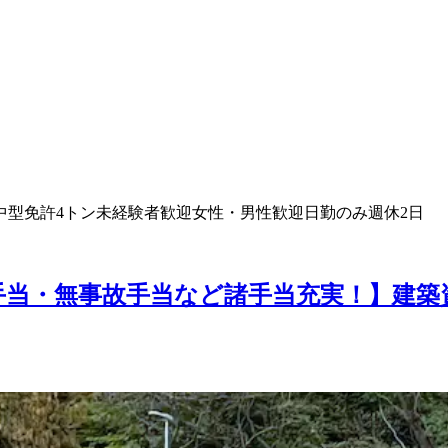
中型免許
4トン
未経験者歓迎
女性・男性歓迎
日勤のみ
週休2日
手当・無事故手当など諸手当充実！】建築