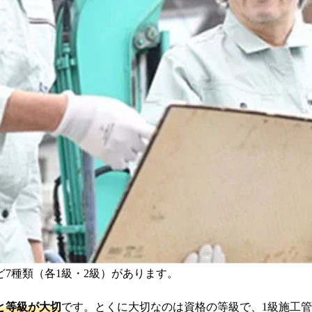
ためです。
？
か？
すか？
7種類（各1級・2級）があります。
と等級が大切
です。とくに大切なのは資格の等級で、1級施工管