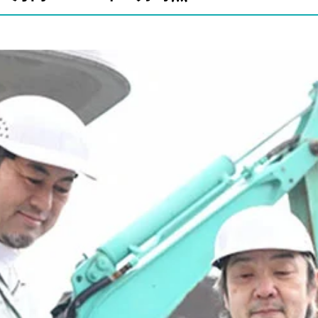
管理者・空調衛生設備施工管理技術者・建築工事現場監督・プラ
したAさん
事現場監督
せたBさん
さん
Dさん
さん
年収である478万円を超えています。また政府統計を見ると
？