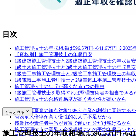
目次
施工管理技士の年収相場は596.5万円~641.6万円 ※2025
【資格別】施工管理技士の年収目安
1級建築施工管理技士と2級建築施工管理技士の年収目安
1級土木施工管理技士と2級土木施工管理技士の年収目安
1級管工事施工管理技士と2級管工事施工管理技士の年
1級電気工事施工管理技士と2級電気工事施工管理技士
施工管理技士の年収が高くなる5つの理由
1級施工管理技士を取得すれば監理技術者を担当できる
施工管理技士の合格難易度が高く希少性が高いから
経営事項審査の加点対象であり企業の利益に直結するか
もっと見る
有効求人倍率が高く慢性的な人手不足だから
残業代や責任者手当が豊富で働いた分だけ稼げるから
施工管理技士の業界・企業規模ごとの平均年収ランキン
施工管理技士の年収相場は596.5万円~641.
スーパーゼネコン・大手ゼネコンの平均年収ランキング