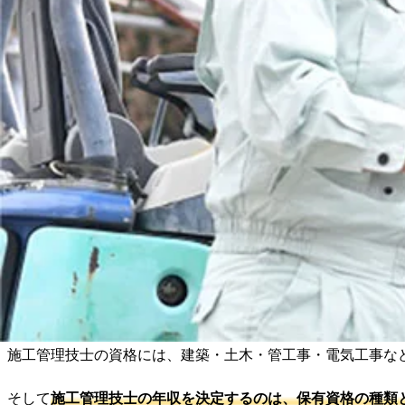
※2020年に年収が高かったのは、東京五輪の需要が高かった
施工管理技士を取れば食いっぱぐれないですか？
施工管理技士はやめとけと言われたのはなぜでしょうか
高卒や文系でも施工管理技士を取ると年収は上がります
年数
土木技術者
建築技術者
1級施工管理技士と一級建築士はどちらの年収が高いで
2023年
まとめ
603.9万円
630.8万円
2022年
573.2万円
620.3万円
2021年
566.5万円
586.2万円
2020年
568.2万円
619.8万円
参照：
賃金構造基本統計調査 | e-Start 政府統計の総合窓口
【資格別】施工管理技士の年収目安
施工管理技士の資格には、建築・土木・管工事・電気工事など
そして
施工管理技士の年収を決定するのは、保有資格の種類