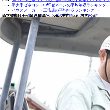
準大手ゼネコン・中堅ゼネコンの平均年収ランキング
ハウスメーカー・工務店の平均年収ランキング
プラントエンジニアリングの平均年収ランキング
施工管理技士の年収相場は、596.5万円~641.6万円
です。
デベロッパー（発注者側）の平均年収ランキング
施工管理技士が年収1000万・年収2000万を目指す方法
施工管理技士の分類
平均年収
1級施工管理技士の資格を取得する
大規模プロジェクトでの経験を積む
建築分野※1
641.6万円
平均年収1000万円以上の企業に転職する
海外のプロジェクトがある企業に転職する
土木分野※2
596.5万円
施工管理技士の個人事業主として独立する
施工管理技士の転職成功事例
※1.職業別名：管工事施工管理技士・給排水設備工事施工
事例1：年収600万円前半から年収850万円以上にアップ
※2.職業別名：浄化槽設備士・造園施工管理技術者・土木工
事例2：年収700万円弱から年収800万円以上にアップさ
事例3：年収650万円から年収800万円にアップさせたC
参照：
事例4：年収450万円から年収700万円までアップさせた
建築施工管理技術者 | 厚生労働省
事例5：年収300万円台から700万円までアップさせたE
土木施工管理技術者 | 厚生労働省
施工管理技士の年収に関するよくある質問
施工管理技士の平均年収はいくらですか？
施工管理技士の資格は希少性が高いですか？
施工管理技士は土木分野・建築分野を問わず、日本全体の平均
施工管理技士の資格があれば転職できますか？
す。
1級施工管理技士補の資格でも転職に有利になりますか