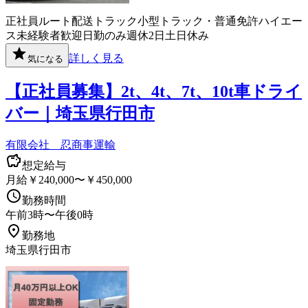
正社員
ルート配送
トラック
小型トラック・普通免許
ハイエー
ス
未経験者歓迎
日勤のみ
週休2日
土日休み
詳しく見る
気になる
【正社員募集】2t、4t、7t、10t車ドライ
バー｜埼玉県行田市
有限会社 忍商事運輸
想定給与
月給￥240,000〜￥450,000
勤務時間
午前3時〜午後0時
勤務地
埼玉県行田市