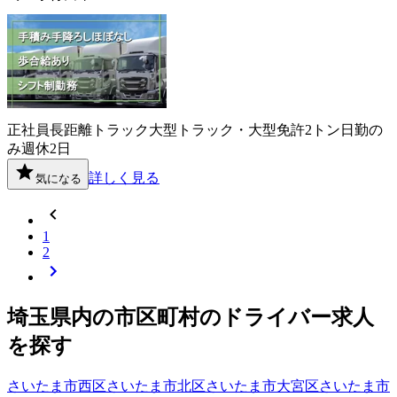
正社員
長距離
トラック
大型トラック・大型免許
2トン
日勤の
み
週休2日
詳しく見る
気になる
1
2
埼玉県
内の市区町村の
ドライバー
求人
を探す
さいたま市西区
さいたま市北区
さいたま市大宮区
さいたま市