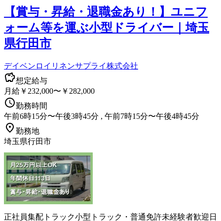
【賞与・昇給・退職金あり！】ユニフ
ォーム等を運ぶ小型ドライバー｜埼玉
県行田市
デイベンロイリネンサプライ株式会社
想定給与
月給￥232,000〜￥282,000
勤務時間
午前6時15分〜午後3時45分 , 午前7時15分〜午後4時45分
勤務地
埼玉県行田市
正社員
集配
トラック
小型トラック・普通免許
未経験者歓迎
日