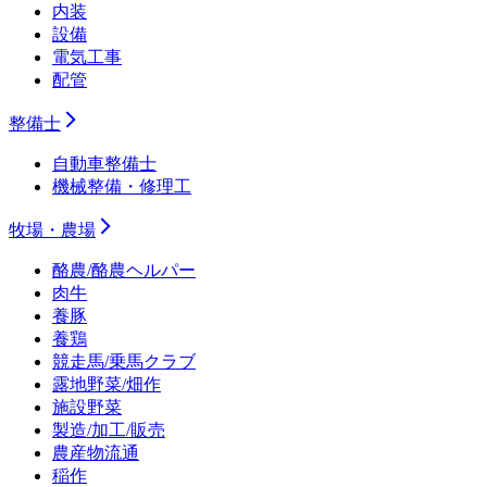
内装
設備
電気工事
配管
整備士
自動車整備士
機械整備・修理工
牧場・農場
酪農/酪農ヘルパー
肉牛
養豚
養鶏
競走馬/乗馬クラブ
露地野菜/畑作
施設野菜
製造/加工/販売
農産物流通
稲作