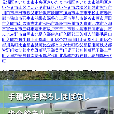
見沼区
さいたま市中央区
さいたま市桜区
さいたま市浦和区
さ
いたま市南区
さいたま市緑区
さいたま市岩槻区
川越市
熊谷市
川口市
行田市
秩父市
所沢市
飯能市
加須市
本庄市
東松山市
春日
部市
狭山市
羽生市
鴻巣市
深谷市
上尾市
草加市
越谷市
蕨市
戸田
市
入間市
朝霞市
志木市
和光市
新座市
桶川市
久喜市
北本市
八潮
市
富士見市
三郷市
蓮田市
坂戸市
幸手市
鶴ヶ島市
日高市
吉川市
ふじみ野市
白岡市
北足立郡伊奈町
入間郡三芳町
入間郡毛呂山
町
入間郡越生町
比企郡滑川町
比企郡嵐山町
比企郡小川町
比企
郡川島町
比企郡吉見町
比企郡ときがわ町
秩父郡横瀬町
秩父郡
皆野町
秩父郡小鹿野町
児玉郡美里町
児玉郡神川町
児玉郡上里
町
大里郡寄居町
南埼玉郡宮代町
北葛飾郡杉戸町
北葛飾郡松伏
町
埼玉県
行田市
の人気条件から探す
正社員
トラック
大型トラック・大型免許
中型トラック・中型
免許
長距離
ダンプ
【
関東
】他の都道府県から
探す
栃木県
群馬県
千葉県
東京都
神奈川県
茨城県