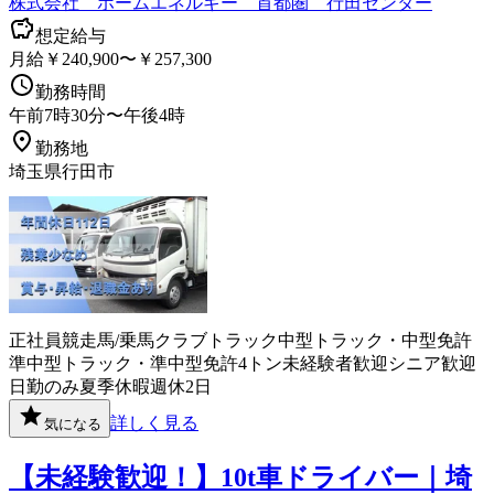
株式会社 ホームエネルギー 首都圏 行田センター
想定給与
月給￥240,900〜￥257,300
勤務時間
午前7時30分〜午後4時
勤務地
埼玉県行田市
正社員
競走馬/乗馬クラブ
トラック
中型トラック・中型免許
準中型トラック・準中型免許
4トン
未経験者歓迎
シニア歓迎
日勤のみ
夏季休暇
週休2日
詳しく見る
気になる
【未経験歓迎！】10t車ドライバー｜埼