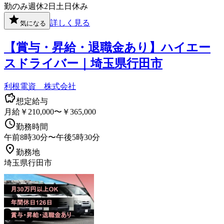
勤のみ
週休2日
土日休み
詳しく見る
気になる
【賞与・昇給・退職金あり】ハイエー
スドライバー｜埼玉県行田市
利根電資 株式会社
想定給与
月給￥210,000〜￥365,000
勤務時間
午前8時30分〜午後5時30分
勤務地
埼玉県行田市