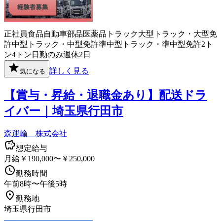
正社員
食品
自動車部品
医薬品
トラック
大型トラック・大型免
許
中型トラック・中型免許
準中型トラック・準中型免許
2ト
ン
4トン
日勤のみ
週休2日
詳しく見る
気になる
【賞与・昇給・退職金あり】配送ドラ
イバー｜埼玉県行田市
森運輸 株式会社
想定給与
月給￥190,000〜￥250,000
勤務時間
午前8時〜午後5時
勤務地
埼玉県行田市