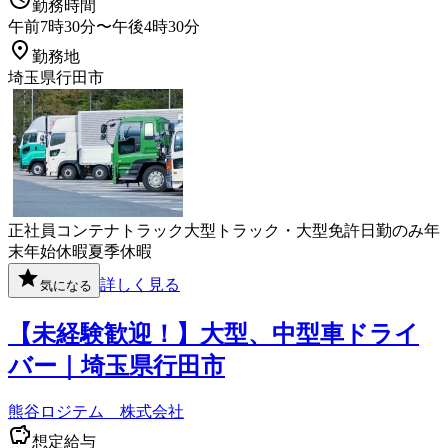
勤務時間
午前7時30分〜午後4時30分
勤務地
埼玉県行田市
正社員
コンテナ
トラック
大型トラック・大型免許
日勤のみ
年
末年始休暇
夏季休暇
詳しく見る
気になる
【未経験歓迎！】大型、中型車ドライ
バー｜埼玉県行田市
熊谷ロジテム 株式会社
想定給与