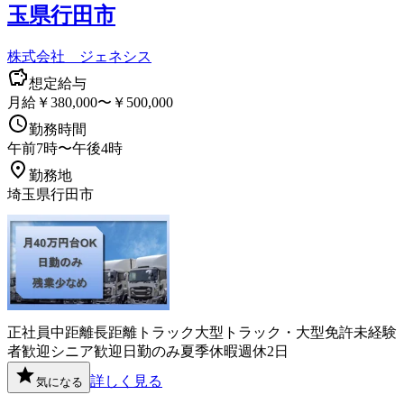
玉県行田市
株式会社 ジェネシス
想定給与
月給￥380,000〜￥500,000
勤務時間
午前7時〜午後4時
勤務地
埼玉県行田市
正社員
中距離
長距離
トラック
大型トラック・大型免許
未経験
者歓迎
シニア歓迎
日勤のみ
夏季休暇
週休2日
詳しく見る
気になる