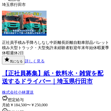
埼玉県行田市
正社員
手積み手降ろしなし
中距離
長距離
自動車部品
パレット
積み
大型トラック・大型免許
未経験者歓迎
年末年始休暇
夏季
休暇
週休2日
詳しく見る
気になる
【正社員募集】紙・飲料水・雑貨を配
送するドライバー｜埼玉県行田市
株式会社小林運送
想定給与
月給￥184,500〜￥250,000