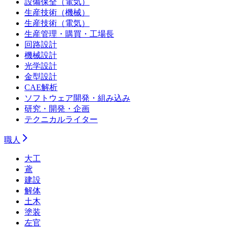
設備保全（電気）
生産技術（機械）
生産技術（電気）
生産管理・購買・工場長
回路設計
機械設計
光学設計
金型設計
CAE解析
ソフトウェア開発・組み込み
研究・開発・企画
テクニカルライター
職人
大工
鳶
建設
解体
土木
塗装
左官