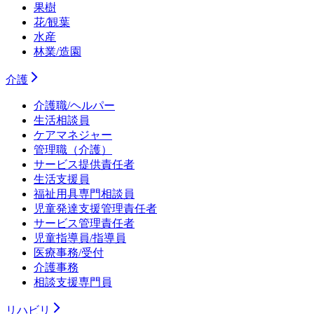
果樹
花/観葉
水産
林業/造園
介護
介護職/ヘルパー
生活相談員
ケアマネジャー
管理職（介護）
サービス提供責任者
生活支援員
福祉用具専門相談員
児童発達支援管理責任者
サービス管理責任者
児童指導員/指導員
医療事務/受付
介護事務
相談支援専門員
リハビリ