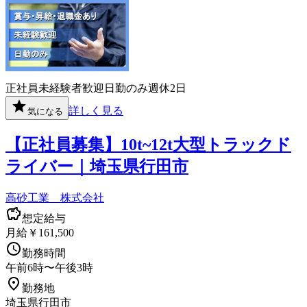
正社員
未経験者歓迎
日勤のみ
週休2日
詳しく見る
気になる
【正社員募集】10t~12t大型トラックド
ライバー｜埼玉県行田市
高砂工業 株式会社
想定給与
月給￥161,500
勤務時間
午前6時〜午後3時
勤務地
埼玉県行田市