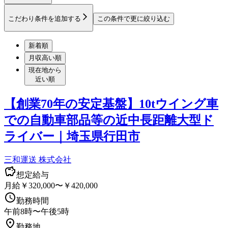
こだわり条件を追加する
この条件で更に絞り込む
新着順
月収高い順
現在地から
近い順
【創業70年の安定基盤】10tウイング車
での自動車部品等の近中長距離大型ド
ライバー｜埼玉県行田市
三和運送 株式会社
想定給与
月給￥320,000〜￥420,000
勤務時間
午前8時〜午後5時
勤務地