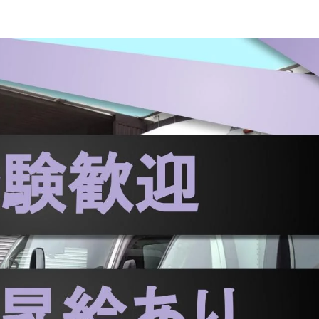
免許
小型トラック・普通免許
2トン
4トン
未経験者歓迎
を配送する中・大型ドライバー（4t・8t