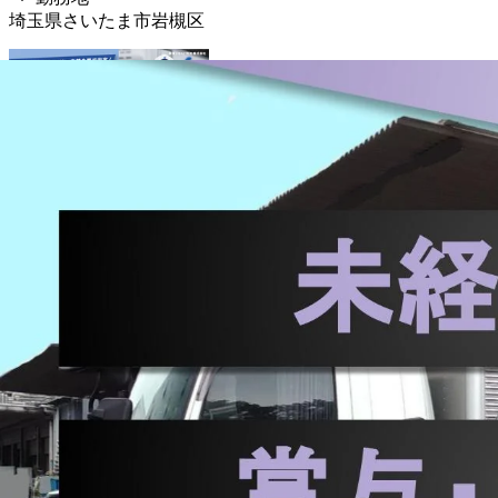
埼玉県さいたま市岩槻区
正社員
ルート配送
食品
コンビニ
トラック
中型トラック・中型
詳しく見る
気になる
【手積み手降ろしなし！】生コンクリート
岩槻区
加倉コンクリート株式会社
想定給与
月給￥290,000
勤務時間
午前8時〜午後4時30分