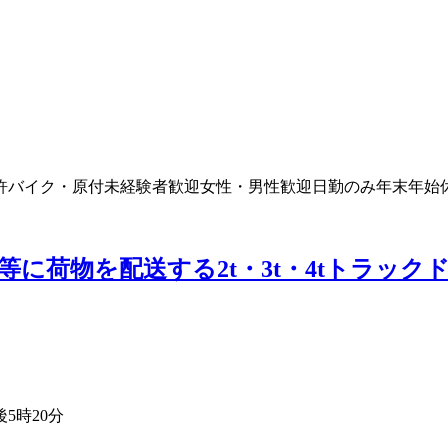
許
バイク・原付
未経験者歓迎
女性・男性歓迎
日勤のみ
年末年始
等に荷物を配送する2t・3t・4tトラッ
後5時20分