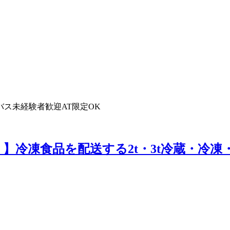
バス
未経験者歓迎
AT限定OK
！】冷凍食品を配送する2t・3t冷蔵・冷