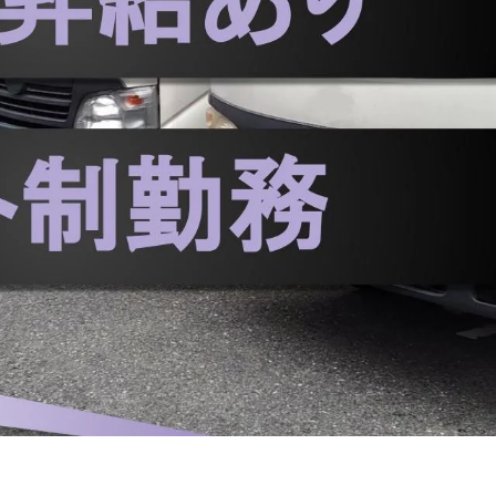
大型免許
中型トラック・中型免許
4トン
バイク・原付
未経験者歓
実の福利厚生や休暇制度もあり♪ 大手な