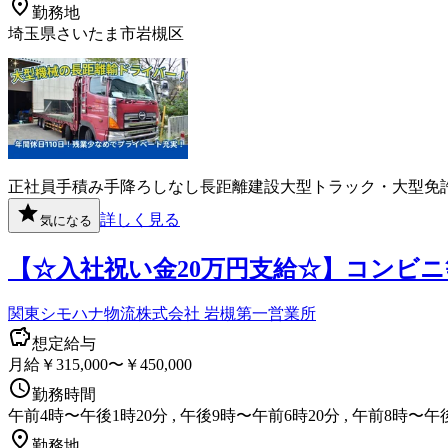
勤務地
埼玉県さいたま市岩槻区
正社員
手積み手降ろしなし
長距離
建設
大型トラック・大型免
詳しく見る
気になる
【☆入社祝い金20万円支給☆】コンビニ
関東シモハナ物流株式会社 岩槻第一営業所
想定給与
月給￥315,000〜￥450,000
勤務時間
午前4時〜午後1時20分 , 午後9時〜午前6時20分 , 午前8時〜午
勤務地