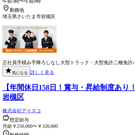
午前5時〜午前0時
勤務地
埼玉県さいたま市岩槻区
正社員
手積み手降ろしなし
大型トラック・大型免許
二種免許
詳しく見る
気になる
【年間休日158日！賞与・昇給制度あり
岩槻区
株式会社アイスコ
想定給与
月給￥250,000〜￥320,000