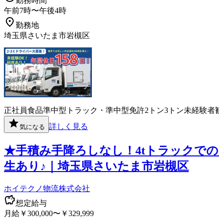
勤務時間
午前7時〜午後4時
勤務地
埼玉県さいたま市岩槻区
正社員
食品
準中型トラック・準中型免許
2トン
3トン
未経験者
詳しく見る
気になる
★手積み手降ろしなし！4tトラックでの
生あり♪｜埼玉県さいたま市岩槻区
ホイテクノ物流株式会社
想定給与
月給￥300,000〜￥329,999