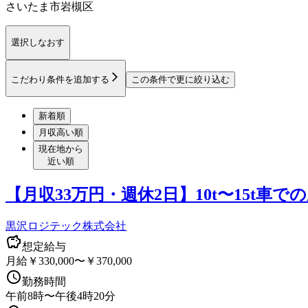
さいたま市岩槻区
選択しなおす
こだわり条件を追加する
この条件で更に絞り込む
新着順
月収高い順
現在地から
近い順
【月収33万円・週休2日】10t〜15
黒沢ロジテック株式会社
想定給与
月給￥330,000〜￥370,000
勤務時間
午前8時〜午後4時20分