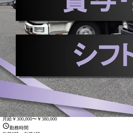
勤務地
埼玉県さいたま市岩槻区
契約社員
手積み手降ろしなし
生コン
トラック
大型トラック・
詳しく見る
気になる
＼入社祝い金を最大30万円進呈／ 充
いたま市岩槻区
東武バス株式会社
想定給与
月給￥300,000〜￥380,000
勤務時間