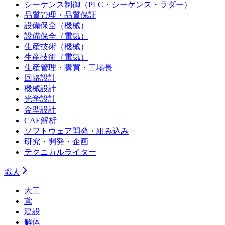
シーケンス制御（PLC・シーケンス・ラダー）
品質管理・品質保証
設備保全（機械）
設備保全（電気）
生産技術（機械）
生産技術（電気）
生産管理・購買・工場長
回路設計
機械設計
光学設計
金型設計
CAE解析
ソフトウェア開発・組み込み
研究・開発・企画
テクニカルライター
職人
大工
鳶
建設
解体