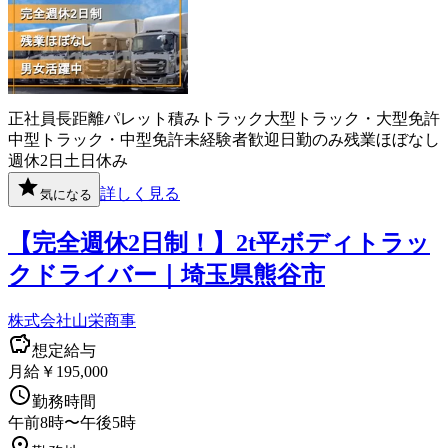
正社員
長距離
パレット積み
トラック
大型トラック・大型免許
中型トラック・中型免許
未経験者歓迎
日勤のみ
残業ほぼなし
週休2日
土日休み
詳しく見る
気になる
【完全週休2日制！】2t平ボディトラッ
クドライバー｜埼玉県熊谷市
株式会社山栄商事
想定給与
月給￥195,000
勤務時間
午前8時〜午後5時