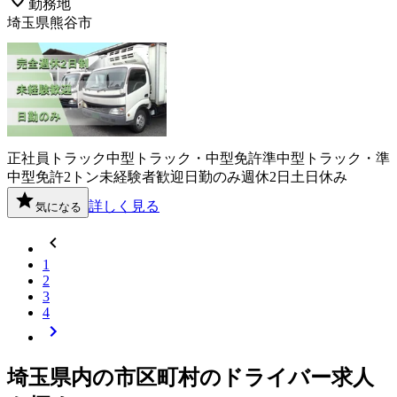
勤務地
埼玉県熊谷市
正社員
トラック
中型トラック・中型免許
準中型トラック・準
中型免許
2トン
未経験者歓迎
日勤のみ
週休2日
土日休み
詳しく見る
気になる
1
2
3
4
埼玉県
内の市区町村の
ドライバー
求人