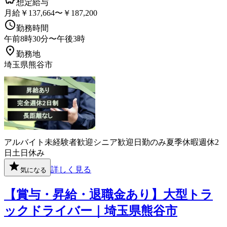
想定給与
月給￥137,664〜￥187,200
勤務時間
午前8時30分〜午後3時
勤務地
埼玉県熊谷市
アルバイト
未経験者歓迎
シニア歓迎
日勤のみ
夏季休暇
週休2
日
土日休み
詳しく見る
気になる
【賞与・昇給・退職金あり】大型トラ
ックドライバー｜埼玉県熊谷市