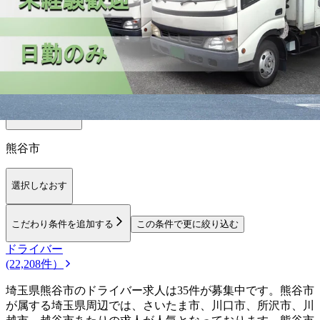
【
関東
】他の都道府県から
探す
栃木県
群馬県
千葉県
東京都
神奈川県
茨城県
勤務エリア
都道府県を変更
熊谷市
選択しなおす
こだわり条件を追加する
この条件で更に絞り込む
ドライバー
(22,208件）
埼玉県熊谷市のドライバー求人は35件が募集中です。熊谷市
が属する埼玉県周辺では、さいたま市、川口市、所沢市、川