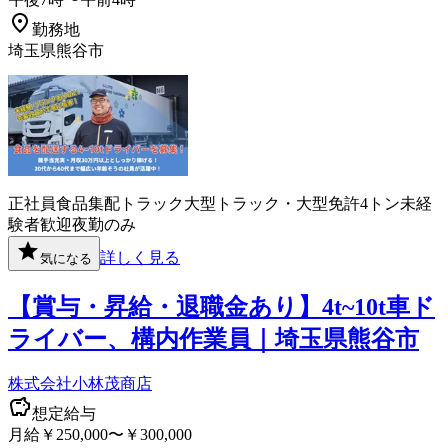
勤務地
埼玉県熊谷市
正社員
食品
集配
トラック
大型トラック・大型免許
4トン
未経
験者歓迎
夜勤のみ
詳しく見る
気になる
【賞与・昇給・退職金あり】4t~10t車ド
ライバー、構内作業員｜埼玉県熊谷市
株式会社小林茂商店
想定給与
月給￥250,000〜￥300,000