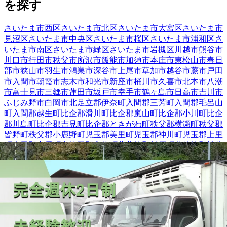
を探す
さいたま市西区
さいたま市北区
さいたま市大宮区
さいたま市
見沼区
さいたま市中央区
さいたま市桜区
さいたま市浦和区
さ
いたま市南区
さいたま市緑区
さいたま市岩槻区
川越市
熊谷市
川口市
行田市
秩父市
所沢市
飯能市
加須市
本庄市
東松山市
春日
部市
狭山市
羽生市
鴻巣市
深谷市
上尾市
草加市
越谷市
蕨市
戸田
市
入間市
朝霞市
志木市
和光市
新座市
桶川市
久喜市
北本市
八潮
市
富士見市
三郷市
蓮田市
坂戸市
幸手市
鶴ヶ島市
日高市
吉川市
ふじみ野市
白岡市
北足立郡伊奈町
入間郡三芳町
入間郡毛呂山
町
入間郡越生町
比企郡滑川町
比企郡嵐山町
比企郡小川町
比企
郡川島町
比企郡吉見町
比企郡ときがわ町
秩父郡横瀬町
秩父郡
皆野町
秩父郡小鹿野町
児玉郡美里町
児玉郡神川町
児玉郡上里
町
大里郡寄居町
南埼玉郡宮代町
北葛飾郡杉戸町
北葛飾郡松伏
町
埼玉県
熊谷市
の人気条件から探す
正社員
トラック
中型トラック・中型免許
大型トラック・大型
免許
長距離
回送
トレーラー