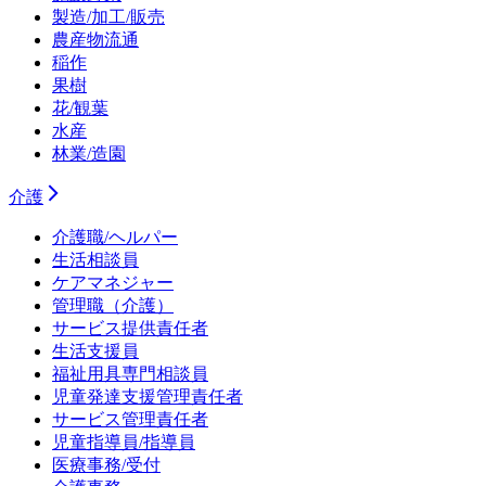
製造/加工/販売
農産物流通
稲作
果樹
花/観葉
水産
林業/造園
介護
介護職/ヘルパー
生活相談員
ケアマネジャー
管理職（介護）
サービス提供責任者
生活支援員
福祉用具専門相談員
児童発達支援管理責任者
サービス管理責任者
児童指導員/指導員
医療事務/受付