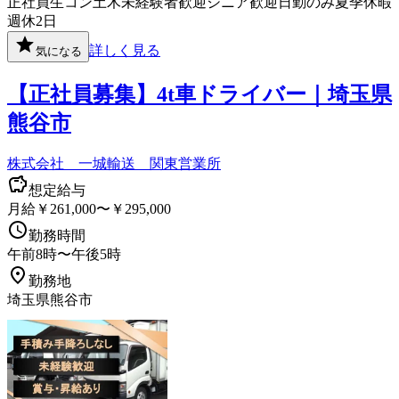
正社員
生コン
土木
未経験者歓迎
シニア歓迎
日勤のみ
夏季休暇
週休2日
詳しく見る
気になる
【正社員募集】4t車ドライバー｜埼玉県
熊谷市
株式会社 一城輸送 関東営業所
想定給与
月給￥261,000〜￥295,000
勤務時間
午前8時〜午後5時
勤務地
埼玉県熊谷市