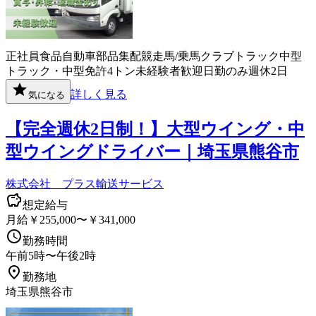
正社員
食品
自動車部品
集配
競走馬/乗馬クラブ
トラック
中型
トラック・中型免許
4トン
未経験者歓迎
日勤のみ
週休2日
詳しく見る
気になる
【完全週休2日制！】大型ウイング・中
型ウイングドライバー｜埼玉県熊谷市
株式会社 プラス輸送サービス
想定給与
月給￥255,000〜￥341,000
勤務時間
午前5時〜午後2時
勤務地
埼玉県熊谷市