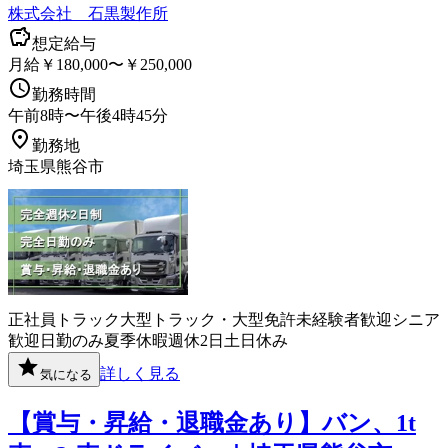
株式会社 石黒製作所
想定給与
月給￥180,000〜￥250,000
勤務時間
午前8時〜午後4時45分
勤務地
埼玉県熊谷市
正社員
トラック
大型トラック・大型免許
未経験者歓迎
シニア
歓迎
日勤のみ
夏季休暇
週休2日
土日休み
詳しく見る
気になる
【賞与・昇給・退職金あり】バン、1t