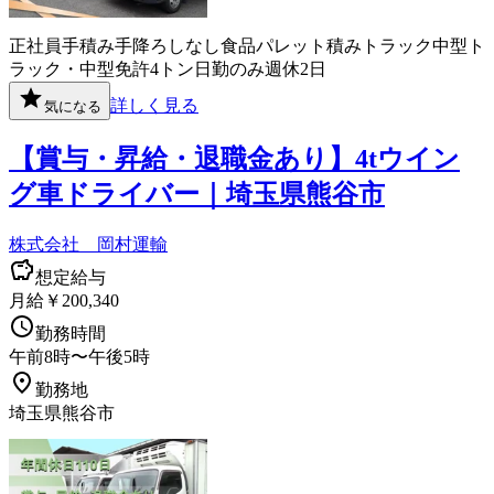
正社員
手積み手降ろしなし
食品
パレット積み
トラック
中型ト
ラック・中型免許
4トン
日勤のみ
週休2日
詳しく見る
気になる
【賞与・昇給・退職金あり】4tウイン
グ車ドライバー｜埼玉県熊谷市
株式会社 岡村運輸
想定給与
月給￥200,340
勤務時間
午前8時〜午後5時
勤務地
埼玉県熊谷市