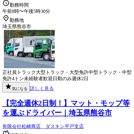
勤務時間
午前8時〜午後5時30分
勤務地
埼玉県熊谷市
正社員
トラック
大型トラック・大型免許
中型トラック・中型
免許
4トン
未経験者歓迎
日勤のみ
週休2日
詳しく見る
気になる
【完全週休2日制！】マット・モップ等
を運ぶドライバー｜埼玉県熊谷市
有限会社松崎商店 ダスキン平戸支店