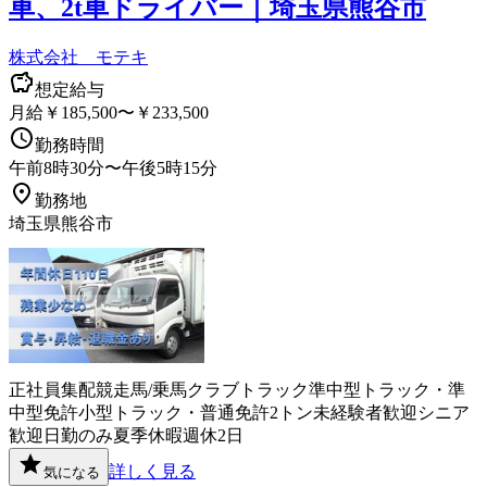
車、2t車ドライバー｜埼玉県熊谷市
株式会社 モテキ
想定給与
月給￥185,500〜￥233,500
勤務時間
午前8時30分〜午後5時15分
勤務地
埼玉県熊谷市
正社員
集配
競走馬/乗馬クラブ
トラック
準中型トラック・準
中型免許
小型トラック・普通免許
2トン
未経験者歓迎
シニア
歓迎
日勤のみ
夏季休暇
週休2日
詳しく見る
気になる