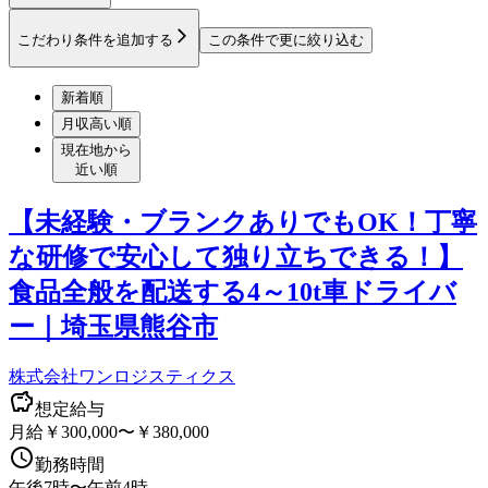
こだわり条件を追加する
この条件で更に絞り込む
新着順
月収高い順
現在地から
近い順
【未経験・ブランクありでもOK！丁寧
な研修で安心して独り立ちできる！】
食品全般を配送する4～10t車ドライバ
ー｜埼玉県熊谷市
株式会社ワンロジスティクス
想定給与
月給￥300,000〜￥380,000
勤務時間
午後7時〜午前4時