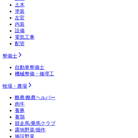
土木
塗装
左官
内装
設備
電気工事
配管
整備士
自動車整備士
機械整備・修理工
牧場・農場
酪農/酪農ヘルパー
肉牛
養豚
養鶏
競走馬/乗馬クラブ
露地野菜/畑作
施設野菜