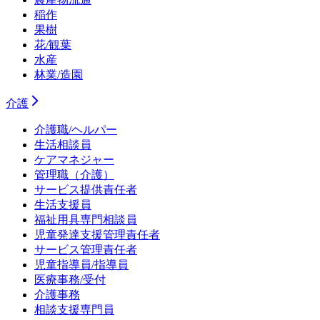
稲作
果樹
花/観葉
水産
林業/造園
介護
介護職/ヘルパー
生活相談員
ケアマネジャー
管理職（介護）
サービス提供責任者
生活支援員
福祉用具専門相談員
児童発達支援管理責任者
サービス管理責任者
児童指導員/指導員
医療事務/受付
介護事務
相談支援専門員