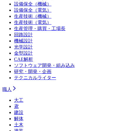
設備保全（機械）
設備保全（電気）
生産技術（機械）
生産技術（電気）
生産管理・購買・工場長
回路設計
機械設計
光学設計
金型設計
CAE解析
ソフトウェア開発・組み込み
研究・開発・企画
テクニカルライター
職人
大工
鳶
建設
解体
土木
塗装