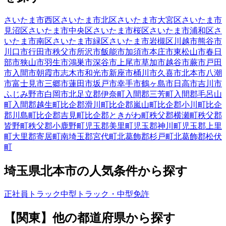
さいたま市西区
さいたま市北区
さいたま市大宮区
さいたま市
見沼区
さいたま市中央区
さいたま市桜区
さいたま市浦和区
さ
いたま市南区
さいたま市緑区
さいたま市岩槻区
川越市
熊谷市
川口市
行田市
秩父市
所沢市
飯能市
加須市
本庄市
東松山市
春日
部市
狭山市
羽生市
鴻巣市
深谷市
上尾市
草加市
越谷市
蕨市
戸田
市
入間市
朝霞市
志木市
和光市
新座市
桶川市
久喜市
北本市
八潮
市
富士見市
三郷市
蓮田市
坂戸市
幸手市
鶴ヶ島市
日高市
吉川市
ふじみ野市
白岡市
北足立郡伊奈町
入間郡三芳町
入間郡毛呂山
町
入間郡越生町
比企郡滑川町
比企郡嵐山町
比企郡小川町
比企
郡川島町
比企郡吉見町
比企郡ときがわ町
秩父郡横瀬町
秩父郡
皆野町
秩父郡小鹿野町
児玉郡美里町
児玉郡神川町
児玉郡上里
町
大里郡寄居町
南埼玉郡宮代町
北葛飾郡杉戸町
北葛飾郡松伏
町
埼玉県
北本市
の人気条件から探す
正社員
トラック
中型トラック・中型免許
【
関東
】他の都道府県から
探す