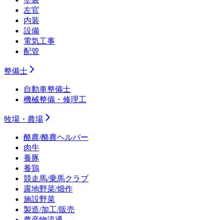
左官
内装
設備
電気工事
配管
整備士
自動車整備士
機械整備・修理工
牧場・農場
酪農/酪農ヘルパー
肉牛
養豚
養鶏
競走馬/乗馬クラブ
露地野菜/畑作
施設野菜
製造/加工/販売
農産物流通