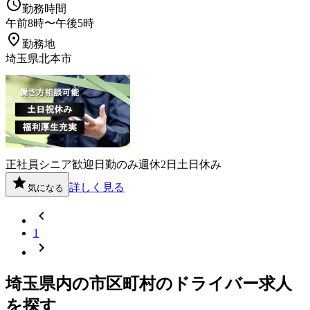
勤務時間
午前8時〜午後5時
勤務地
埼玉県北本市
正社員
シニア歓迎
日勤のみ
週休2日
土日休み
詳しく見る
気になる
1
埼玉県
内の市区町村の
ドライバー
求人
を探す