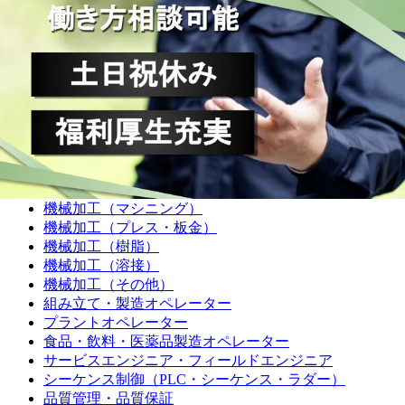
施工管理技士
土木施工管理技士
電気工事施工管理技士
建築施工管理技士
管工事施工管理技士
電気主任技術者
製造職
機械加工（旋盤）
機械加工（マシニング）
機械加工（プレス・板金）
機械加工（樹脂）
機械加工（溶接）
機械加工（その他）
組み立て・製造オペレーター
プラントオペレーター
食品・飲料・医薬品製造オペレーター
サービスエンジニア・フィールドエンジニア
シーケンス制御（PLC・シーケンス・ラダー）
品質管理・品質保証