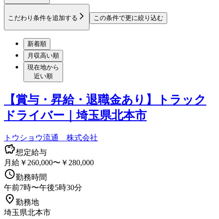
こだわり条件を追加する
この条件で更に絞り込む
新着順
月収高い順
現在地から
近い順
【賞与・昇給・退職金あり】トラック
ドライバー｜埼玉県北本市
トウショウ流通 株式会社
想定給与
月給￥260,000〜￥280,000
勤務時間
午前7時〜午後5時30分
勤務地
埼玉県北本市