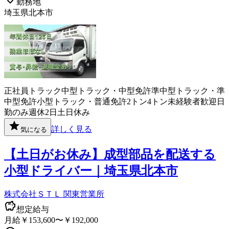
勤務地
埼玉県北本市
正社員
トラック
中型トラック・中型免許
準中型トラック・準
中型免許
小型トラック・普通免許
2トン
4トン
未経験者歓迎
日
勤のみ
週休2日
土日休み
詳しく見る
気になる
【土日がお休み】成型部品を配送する
小型ドライバー｜埼玉県北本市
株式会社ＳＴＬ 関東営業所
想定給与
月給￥153,600〜￥192,000