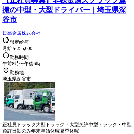
【正社員募集】非鉄金属スクラップ運
搬の中型・大型ドライバー｜埼玉県深
谷市
日高金属株式会社
想定給与
月給￥255,000
勤務時間
午前8時〜午後6時
勤務地
埼玉県深谷市
正社員
トラック
大型トラック・大型免許
中型トラック・中型
免許
日勤のみ
年末年始休暇
夏季休暇