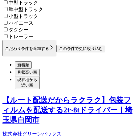
中型トラック
準中型トラック
小型トラック
ハイエース
タクシー
トレーラー
こだわり条件を追加する
この条件で更に絞り込む
新着順
月収高い順
現在地から
近い順
【ルート配送だからラクラク】包装フ
ィルムを配送する2t~8tドライバー｜埼
玉県白岡市
株式会社グリーンパックス