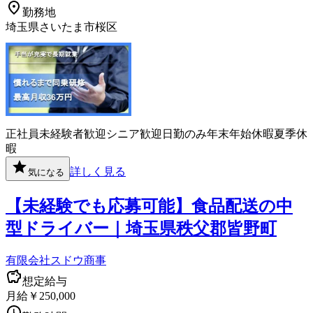
勤務地
埼玉県さいたま市桜区
正社員
未経験者歓迎
シニア歓迎
日勤のみ
年末年始休暇
夏季休
暇
詳しく見る
気になる
【未経験でも応募可能】食品配送の中
型ドライバー｜埼玉県秩父郡皆野町
有限会社スドウ商事
想定給与
月給￥250,000