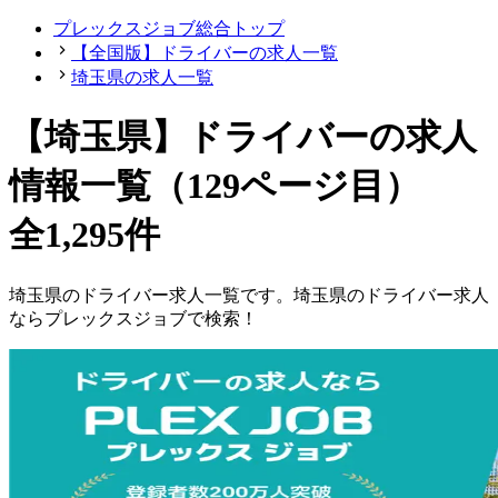
プレックスジョブ総合トップ
【全国版】ドライバーの求人一覧
埼玉県の求人一覧
【
埼玉県
】
ドライバーの求人
情報一覧（129ページ目）
全1,295件
埼玉県
の
ドライバー
求人一覧です。
埼玉県
の
ドライバー
求人
ならプレックスジョブで検索！