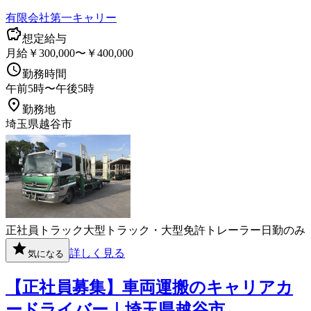
有限会社第一キャリー
想定給与
月給￥300,000〜￥400,000
勤務時間
午前5時〜午後5時
勤務地
埼玉県越谷市
正社員
トラック
大型トラック・大型免許
トレーラー
日勤のみ
詳しく見る
気になる
【正社員募集】車両運搬のキャリアカ
ードライバー｜埼玉県越谷市