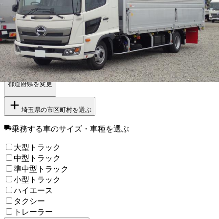
【
関東
】他の都道府県から探す
栃木県
群馬県
千葉県
東京都
神奈川県
茨城県
勤務エリア
都道府県を変更
埼玉県
の市区町村を選ぶ
乗務する車のサイズ・車種
を選ぶ
大型トラック
中型トラック
準中型トラック
小型トラック
ハイエース
タクシー
トレーラー