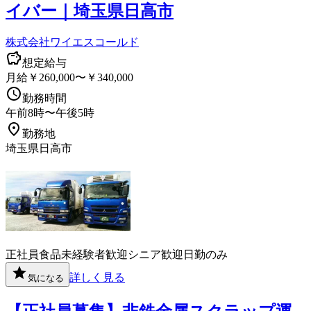
イバー｜埼玉県日高市
株式会社ワイエスコールド
想定給与
月給￥260,000〜￥340,000
勤務時間
午前8時〜午後5時
勤務地
埼玉県日高市
正社員
食品
未経験者歓迎
シニア歓迎
日勤のみ
詳しく見る
気になる