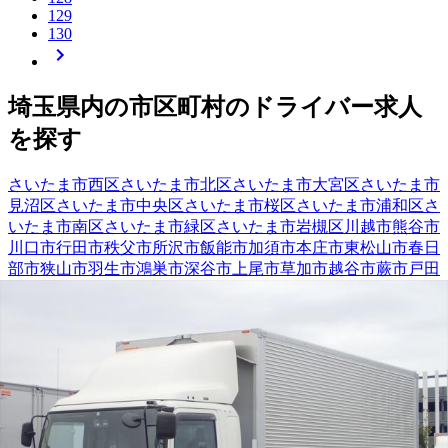
129
130
埼玉県
内の市区町村の
ドライバー
求人
を探す
さいたま市西区
さいたま市北区
さいたま市大宮区
さいたま市
見沼区
さいたま市中央区
さいたま市桜区
さいたま市浦和区
さ
いたま市南区
さいたま市緑区
さいたま市岩槻区
川越市
熊谷市
川口市
行田市
秩父市
所沢市
飯能市
加須市
本庄市
東松山市
春日
部市
狭山市
羽生市
鴻巣市
深谷市
上尾市
草加市
越谷市
蕨市
戸田
市
入間市
朝霞市
志木市
和光市
新座市
桶川市
久喜市
北本市
八潮
市
富士見市
三郷市
蓮田市
坂戸市
幸手市
鶴ヶ島市
日高市
吉川市
ふじみ野市
白岡市
北足立郡伊奈町
入間郡三芳町
入間郡毛呂山
町
入間郡越生町
比企郡滑川町
比企郡嵐山町
比企郡小川町
比企
郡川島町
比企郡吉見町
比企郡ときがわ町
秩父郡横瀬町
秩父郡
皆野町
秩父郡小鹿野町
児玉郡美里町
児玉郡神川町
児玉郡上里
町
大里郡寄居町
南埼玉郡宮代町
北葛飾郡杉戸町
北葛飾郡松伏
町