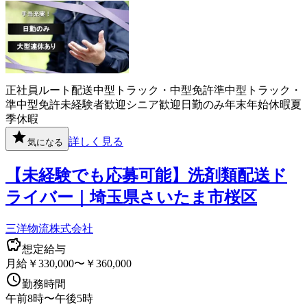
正社員
ルート配送
中型トラック・中型免許
準中型トラック・
準中型免許
未経験者歓迎
シニア歓迎
日勤のみ
年末年始休暇
夏
季休暇
詳しく見る
気になる
【未経験でも応募可能】洗剤類配送ド
ライバー｜埼玉県さいたま市桜区
三洋物流株式会社
想定給与
月給￥330,000〜￥360,000
勤務時間
午前8時〜午後5時