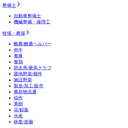
整備士
自動車整備士
機械整備・修理工
牧場・農場
酪農/酪農ヘルパー
肉牛
養豚
養鶏
競走馬/乗馬クラブ
露地野菜/畑作
施設野菜
製造/加工/販売
農産物流通
稲作
果樹
花/観葉
水産
林業/造園