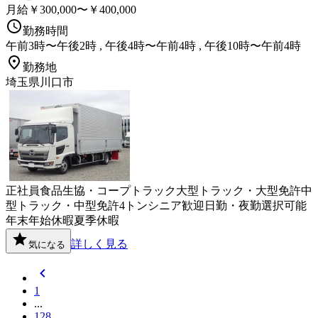
月給￥300,000〜￥400,000
勤務時間
午前3時〜午後2時 , 午後4時〜午前4時 , 午後10時〜午前4時
勤務地
埼玉県川口市
正社員
食品
生協・コープ
トラック
大型トラック・大型免許
中
型トラック・中型免許
4トン
シニア歓迎
日勤・夜勤選択可能
年末年始休暇
夏季休暇
詳しく見る
気になる
1
...
128