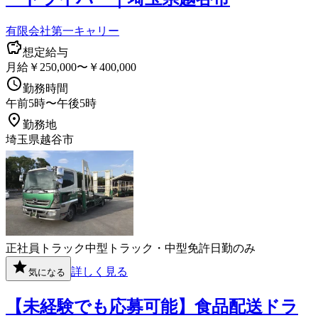
有限会社第一キャリー
想定給与
月給￥250,000〜￥400,000
勤務時間
午前5時〜午後5時
勤務地
埼玉県越谷市
正社員
トラック
中型トラック・中型免許
日勤のみ
詳しく見る
気になる
【未経験でも応募可能】食品配送ドラ