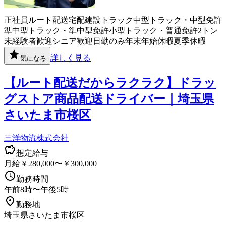
正社員
ルート配送
宅配
建設
トラック
中型トラック・中型免許
準中型トラック・準中型免許
小型トラック・普通免許
2トン
未経験者歓迎
シニア歓迎
日勤のみ
年末年始休暇
夏季休暇
詳しく見る
気になる
【ルート配送だからラクラク】ドラッ
グストア商品配送ドライバー｜埼玉県
さいたま市桜区
三洋物流株式会社
想定給与
月給￥280,000〜￥300,000
勤務時間
午前8時〜午後5時
勤務地
埼玉県さいたま市桜区