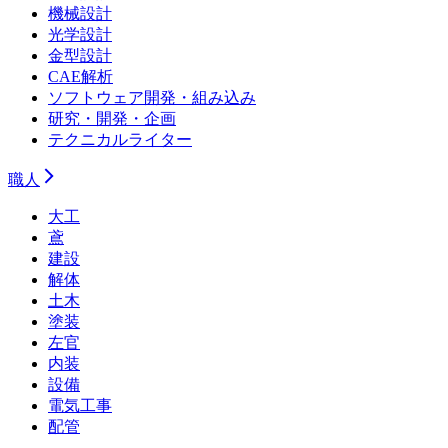
機械設計
光学設計
金型設計
CAE解析
ソフトウェア開発・組み込み
研究・開発・企画
テクニカルライター
職人
大工
鳶
建設
解体
土木
塗装
左官
内装
設備
電気工事
配管