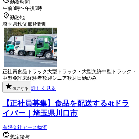
勤務時間
午前8時〜午後5時
勤務地
埼玉県秩父郡皆野町
正社員
食品
トラック
大型トラック・大型免許
中型トラック・
中型免許
未経験者歓迎
シニア歓迎
日勤のみ
詳しく見る
気になる
【正社員募集】食品を配送する4tドラ
イバー｜埼玉県川口市
有限会社アース物流
想定給与