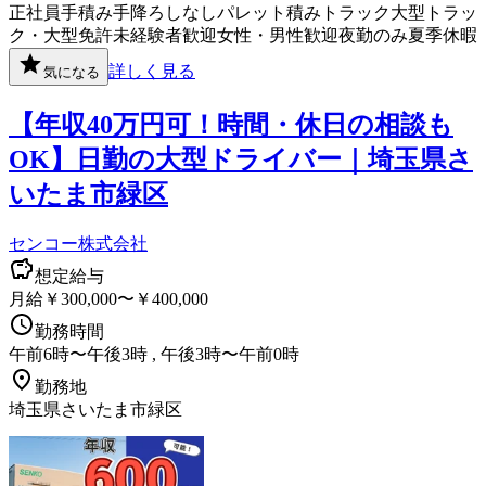
正社員
手積み手降ろしなし
パレット積み
トラック
大型トラッ
ク・大型免許
未経験者歓迎
女性・男性歓迎
夜勤のみ
夏季休暇
詳しく見る
気になる
【年収40万円可！時間・休日の相談も
OK】日勤の大型ドライバー｜埼玉県さ
いたま市緑区
センコー株式会社
想定給与
月給￥300,000〜￥400,000
勤務時間
午前6時〜午後3時 , 午後3時〜午前0時
勤務地
埼玉県さいたま市緑区