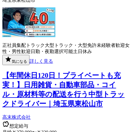
埼玉県東松山市
正社員
集配
トラック
大型トラック・大型免許
未経験者歓迎
女
性・男性歓迎
日勤・夜勤選択可能
土日休み
詳しく見る
気になる
【年間休日120日！プライベートも充
実！】日用雑貨・自動車部品・コイ
ル・原材料等の配送を行う中型トラッ
クドライバー｜埼玉県東松山市
高末株式会社
想定給与