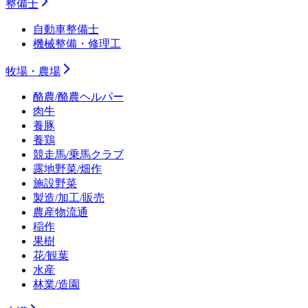
整備士
自動車整備士
機械整備・修理工
牧場・農場
酪農/酪農ヘルパー
肉牛
養豚
養鶏
競走馬/乗馬クラブ
露地野菜/畑作
施設野菜
製造/加工/販売
農産物流通
稲作
果樹
花/観葉
水産
林業/造園