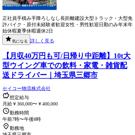
正社員
手積み手降ろしなし
長距離
建設
大型トラック・大型免
許
バイク・原付
未経験者歓迎
女性・男性歓迎
日勤のみ
年末年
始休暇
夏季休暇
週休2日
詳しく見る
気になる
【月収40万円も可/日帰り中距離】10t大
型ウイング車での飲料・家電・雑貨配
送ドライバー｜埼玉県三郷市
セイコー物流株式会社
想定給与
月給￥360,000〜￥400,000
勤務時間
午前7時〜午後8時
勤務地
埼玉県三郷市