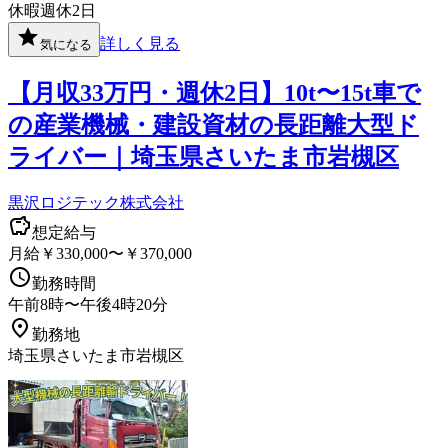
休暇
週休2日
詳しく見る
気になる
【月収33万円・週休2日】10t〜15t車で
の産業機械・建設資材の長距離大型ド
ライバー｜埼玉県さいたま市岩槻区
黒沢ロジテック株式会社
想定給与
月給￥330,000〜￥370,000
勤務時間
午前8時〜午後4時20分
勤務地
埼玉県さいたま市岩槻区