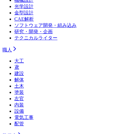
機械設計
光学設計
金型設計
CAE解析
ソフトウェア開発・組み込み
研究・開発・企画
テクニカルライター
職人
大工
鳶
建設
解体
土木
塗装
左官
内装
設備
電気工事
配管