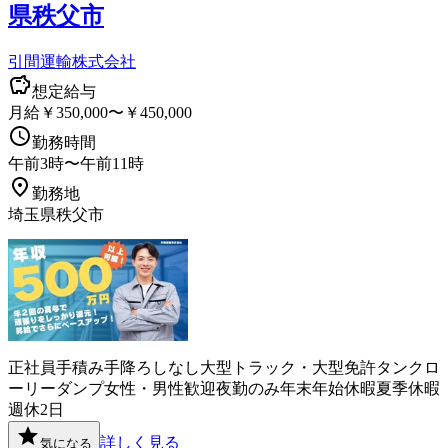
県秩父市
引間運輸株式会社
想定給与
月給￥350,000〜￥450,000
勤務時間
午前3時〜午前11時
勤務地
埼玉県秩父市
正社員
手積み手降ろしなし
大型トラック・大型免許
タンクロ
ーリー
ダンプ
女性・男性歓迎
夜勤のみ
年末年始休暇
夏季休暇
週休2日
詳しく見る
気になる