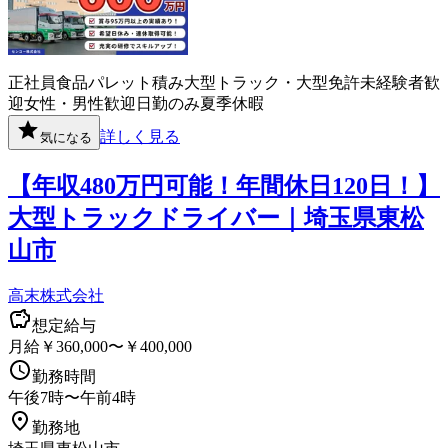
正社員
食品
パレット積み
大型トラック・大型免許
未経験者歓
迎
女性・男性歓迎
日勤のみ
夏季休暇
詳しく見る
気になる
【年収480万円可能！年間休日120日！】
大型トラックドライバー｜埼玉県東松
山市
高末株式会社
想定給与
月給￥360,000〜￥400,000
勤務時間
午後7時〜午前4時
勤務地