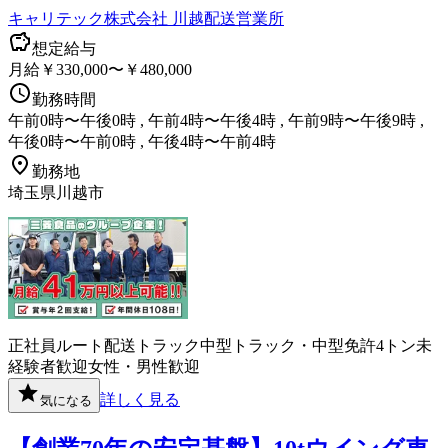
キャリテック株式会社 川越配送営業所
想定給与
月給￥330,000〜￥480,000
勤務時間
午前0時〜午後0時 , 午前4時〜午後4時 , 午前9時〜午後9時 ,
午後0時〜午前0時 , 午後4時〜午前4時
勤務地
埼玉県川越市
正社員
ルート配送
トラック
中型トラック・中型免許
4トン
未
経験者歓迎
女性・男性歓迎
詳しく見る
気になる