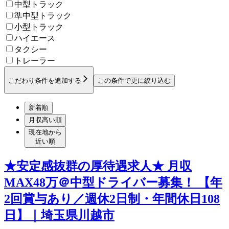
中型トラック
準中型トラック
小型トラック
ハイエース
タクシー
トレーラー
こだわり条件を追加する
この条件で更に絞り込む
新着順
月収高い順
現在地から
近い順
★安定感抜群の厚待遇求人★ 月収
MAX48万＠中型ドライバー募集！ 【年
2回賞与あり／週休2日制・年間休日108
日】｜埼玉県川越市