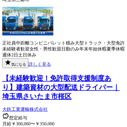
正社員
中距離
コンビニ
パレット積み
大型トラック・大型免許
未経験者歓迎
女性・男性歓迎
日勤のみ
年末年始休暇
夏季休暇
週休2日
土日休み
詳しく見る
気になる
【未経験歓迎！免許取得支援制度あ
り】建築資材の大型配送ドライバー｜
埼玉県さいたま市桜区
大鉄工業運輸株式会社
想定給与
月給￥300,000〜￥350,000