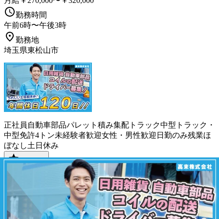
月給￥270,000〜￥320,000
勤務時間
午前6時〜午後3時
勤務地
埼玉県東松山市
正社員
自動車部品
パレット積み
集配
トラック
中型トラック・
中型免許
4トン
未経験者歓迎
女性・男性歓迎
日勤のみ
残業ほ
ぼなし
土日休み
詳しく見る
気になる
1
2
3