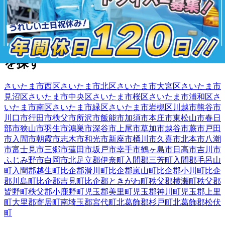
...
130
埼玉県
内の市区町村の
ドライバー
求人
を探す
さいたま市西区
さいたま市北区
さいたま市大宮区
さいたま市
見沼区
さいたま市中央区
さいたま市桜区
さいたま市浦和区
さ
いたま市南区
さいたま市緑区
さいたま市岩槻区
川越市
熊谷市
川口市
行田市
秩父市
所沢市
飯能市
加須市
本庄市
東松山市
春日
部市
狭山市
羽生市
鴻巣市
深谷市
上尾市
草加市
越谷市
蕨市
戸田
市
入間市
朝霞市
志木市
和光市
新座市
桶川市
久喜市
北本市
八潮
市
富士見市
三郷市
蓮田市
坂戸市
幸手市
鶴ヶ島市
日高市
吉川市
ふじみ野市
白岡市
北足立郡伊奈町
入間郡三芳町
入間郡毛呂山
町
入間郡越生町
比企郡滑川町
比企郡嵐山町
比企郡小川町
比企
郡川島町
比企郡吉見町
比企郡ときがわ町
秩父郡横瀬町
秩父郡
皆野町
秩父郡小鹿野町
児玉郡美里町
児玉郡神川町
児玉郡上里
町
大里郡寄居町
南埼玉郡宮代町
北葛飾郡杉戸町
北葛飾郡松伏
町