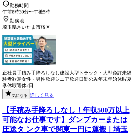
勤務時間
午前8時30分〜午後5時
勤務地
埼玉県さいたま市桜区
正社員
手積み手降ろしなし
建設
大型トラック・大型免許
未経
験者歓迎
女性・男性歓迎
シニア歓迎
日勤のみ
年末年始休暇
夏
季休暇
週休2日
詳しく見る
気になる
【手積み手降ろしなし！年収500万以上
可能なお仕事です】ダンプカーまたは
圧送タ ンク車で関東一円に運搬｜埼玉