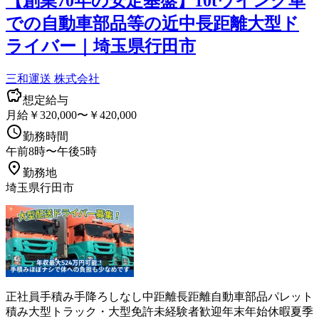
【創業70年の安定基盤】10tウイング車
での自動車部品等の近中長距離大型ド
ライバー｜埼玉県行田市
三和運送 株式会社
想定給与
月給￥320,000〜￥420,000
勤務時間
午前8時〜午後5時
勤務地
埼玉県行田市
正社員
手積み手降ろしなし
中距離
長距離
自動車部品
パレット
積み
大型トラック・大型免許
未経験者歓迎
年末年始休暇
夏季