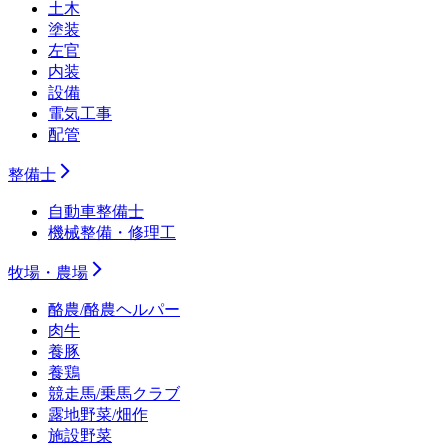
土木
塗装
左官
内装
設備
電気工事
配管
整備士
自動車整備士
機械整備・修理工
牧場・農場
酪農/酪農ヘルパー
肉牛
養豚
養鶏
競走馬/乗馬クラブ
露地野菜/畑作
施設野菜