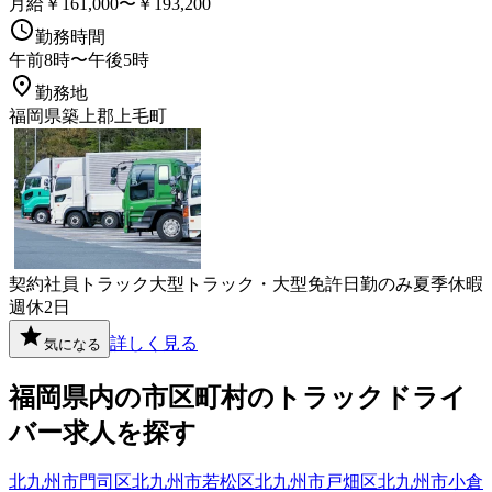
月給￥161,000〜￥193,200
勤務時間
午前8時〜午後5時
勤務地
福岡県築上郡上毛町
契約社員
トラック
大型トラック・大型免許
日勤のみ
夏季休暇
週休2日
詳しく見る
気になる
福岡県
内の市区町村の
トラック
ドライ
バー
求人を探す
北九州市門司区
北九州市若松区
北九州市戸畑区
北九州市小倉