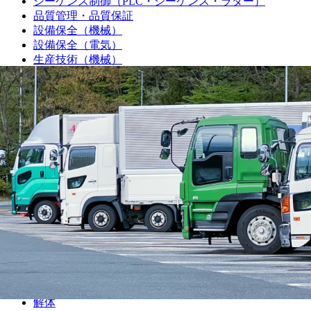
シーケンス制御（PLC・シーケンス・ラダー）
品質管理・品質保証
設備保全（機械）
設備保全（電気）
生産技術（機械）
生産技術（電気）
生産管理・購買・工場長
回路設計
機械設計
光学設計
金型設計
CAE解析
ソフトウェア開発・組み込み
研究・開発・企画
テクニカルライター
職人
大工
鳶
建設
解体