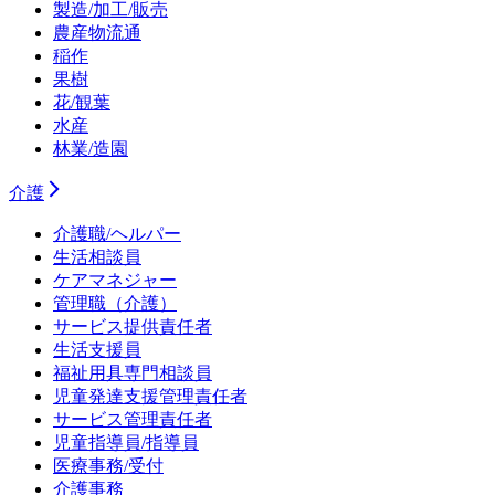
製造/加工/販売
農産物流通
稲作
果樹
花/観葉
水産
林業/造園
介護
介護職/ヘルパー
生活相談員
ケアマネジャー
管理職（介護）
サービス提供責任者
生活支援員
福祉用具専門相談員
児童発達支援管理責任者
サービス管理責任者
児童指導員/指導員
医療事務/受付
介護事務