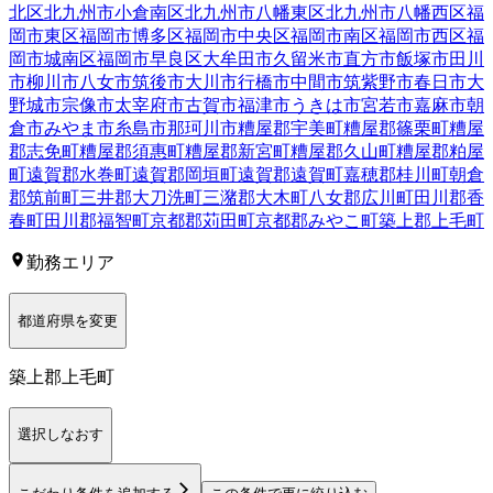
北区
北九州市小倉南区
北九州市八幡東区
北九州市八幡西区
福
岡市東区
福岡市博多区
福岡市中央区
福岡市南区
福岡市西区
福
岡市城南区
福岡市早良区
大牟田市
久留米市
直方市
飯塚市
田川
市
柳川市
八女市
筑後市
大川市
行橋市
中間市
筑紫野市
春日市
大
野城市
宗像市
太宰府市
古賀市
福津市
うきは市
宮若市
嘉麻市
朝
倉市
みやま市
糸島市
那珂川市
糟屋郡宇美町
糟屋郡篠栗町
糟屋
郡志免町
糟屋郡須惠町
糟屋郡新宮町
糟屋郡久山町
糟屋郡粕屋
町
遠賀郡水巻町
遠賀郡岡垣町
遠賀郡遠賀町
嘉穂郡桂川町
朝倉
郡筑前町
三井郡大刀洗町
三潴郡大木町
八女郡広川町
田川郡香
春町
田川郡福智町
京都郡苅田町
京都郡みやこ町
築上郡上毛町
勤務エリア
都道府県を変更
築上郡上毛町
選択しなおす