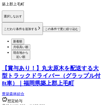
築上郡上毛町
選択しなおす
こだわり条件を追加する
この条件で更に絞り込む
新着順
月収高い順
現在地から
近い順
【賞与あり！】丸太原木を配送する大
型トラックドライバー（グラップル付
8t車）｜福岡県築上郡上毛町
豊築森林組合
想定給与