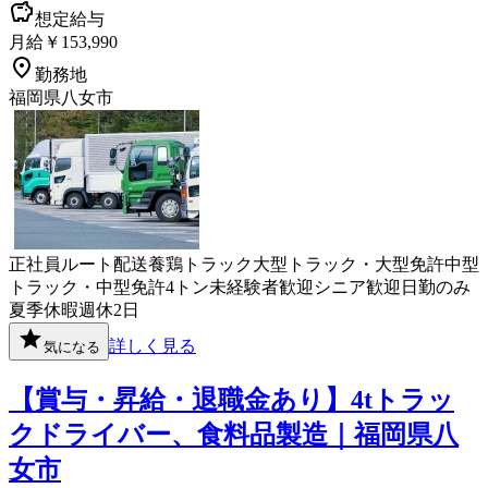
想定給与
月給￥153,990
勤務地
福岡県八女市
正社員
ルート配送
養鶏
トラック
大型トラック・大型免許
中型
トラック・中型免許
4トン
未経験者歓迎
シニア歓迎
日勤のみ
夏季休暇
週休2日
詳しく見る
気になる
【賞与・昇給・退職金あり】4tトラッ
クドライバー、食料品製造｜福岡県八
女市