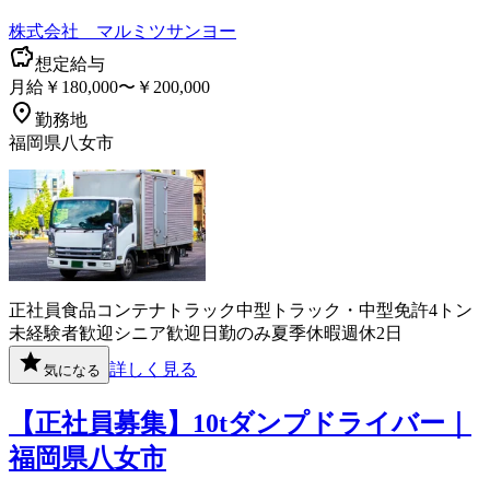
株式会社 マルミツサンヨー
想定給与
月給￥180,000〜￥200,000
勤務地
福岡県八女市
正社員
食品
コンテナ
トラック
中型トラック・中型免許
4トン
未経験者歓迎
シニア歓迎
日勤のみ
夏季休暇
週休2日
詳しく見る
気になる
【正社員募集】10tダンプドライバー｜
福岡県八女市