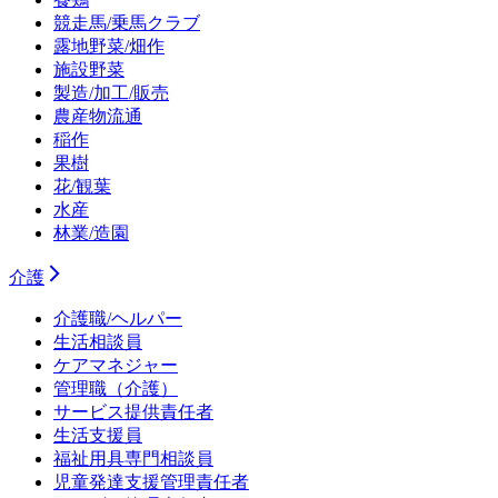
競走馬/乗馬クラブ
露地野菜/畑作
施設野菜
製造/加工/販売
農産物流通
稲作
果樹
花/観葉
水産
林業/造園
介護
介護職/ヘルパー
生活相談員
ケアマネジャー
管理職（介護）
サービス提供責任者
生活支援員
福祉用具専門相談員
児童発達支援管理責任者