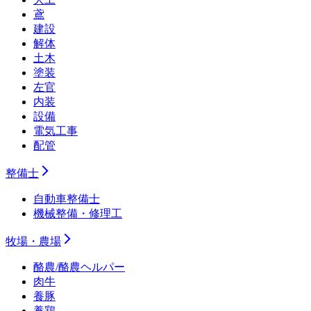
鳶
建設
解体
土木
塗装
左官
内装
設備
電気工事
配管
整備士
自動車整備士
機械整備・修理工
牧場・農場
酪農/酪農ヘルパー
肉牛
養豚
養鶏