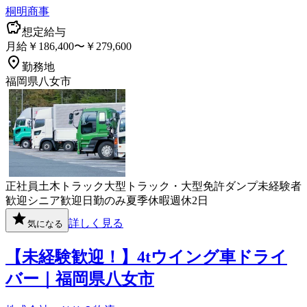
桐明商事
想定給与
月給￥186,400〜￥279,600
勤務地
福岡県八女市
正社員
土木
トラック
大型トラック・大型免許
ダンプ
未経験者
歓迎
シニア歓迎
日勤のみ
夏季休暇
週休2日
詳しく見る
気になる
【未経験歓迎！】4tウイング車ドライ
バー｜福岡県八女市