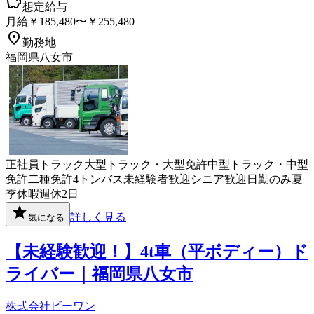
想定給与
月給￥185,480〜￥255,480
勤務地
福岡県八女市
正社員
トラック
大型トラック・大型免許
中型トラック・中型
免許
二種免許
4トン
バス
未経験者歓迎
シニア歓迎
日勤のみ
夏
季休暇
週休2日
詳しく見る
気になる
【未経験歓迎！】4t車（平ボディー）ド
ライバー｜福岡県八女市
株式会社ビーワン