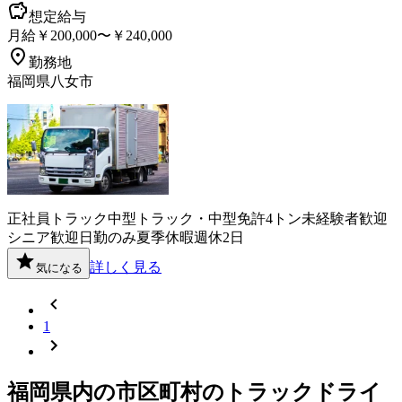
想定給与
月給￥200,000〜￥240,000
勤務地
福岡県八女市
正社員
トラック
中型トラック・中型免許
4トン
未経験者歓迎
シニア歓迎
日勤のみ
夏季休暇
週休2日
詳しく見る
気になる
1
福岡県
内の市区町村の
トラック
ドライ