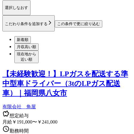
選択しなおす
こだわり条件を追加する
この条件で更に絞り込む
新着順
月収高い順
現在地から
近い順
【未経験歓迎！】LPガスを配送する準
中型車ドライバー（3tのLPガス配送
車）｜福岡県八女市
有限会社 角屋
想定給与
月給￥191,000〜￥241,000
勤務時間