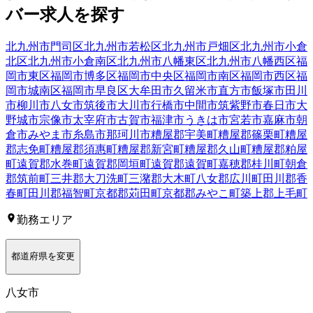
バー
求人を探す
北九州市門司区
北九州市若松区
北九州市戸畑区
北九州市小倉
北区
北九州市小倉南区
北九州市八幡東区
北九州市八幡西区
福
岡市東区
福岡市博多区
福岡市中央区
福岡市南区
福岡市西区
福
岡市城南区
福岡市早良区
大牟田市
久留米市
直方市
飯塚市
田川
市
柳川市
八女市
筑後市
大川市
行橋市
中間市
筑紫野市
春日市
大
野城市
宗像市
太宰府市
古賀市
福津市
うきは市
宮若市
嘉麻市
朝
倉市
みやま市
糸島市
那珂川市
糟屋郡宇美町
糟屋郡篠栗町
糟屋
郡志免町
糟屋郡須惠町
糟屋郡新宮町
糟屋郡久山町
糟屋郡粕屋
町
遠賀郡水巻町
遠賀郡岡垣町
遠賀郡遠賀町
嘉穂郡桂川町
朝倉
郡筑前町
三井郡大刀洗町
三潴郡大木町
八女郡広川町
田川郡香
春町
田川郡福智町
京都郡苅田町
京都郡みやこ町
築上郡上毛町
勤務エリア
都道府県を変更
八女市