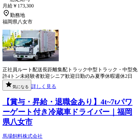
月給￥173,300
勤務地
福岡県八女市
正社員
ルート配送
長距離
集配
トラック
中型トラック・中型免
許
4トン
未経験者歓迎
シニア歓迎
日勤のみ
夏季休暇
週休2日
詳しく見る
気になる
【賞与・昇給・退職金あり】4t~7tパワ
ーゲート付き冷蔵車ドライバー｜福岡
県八女市
馬場飼料株式会社