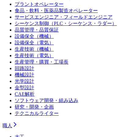
プラントオペレーター
食品・飲料・医薬品製造オペレーター
サービスエンジニア・フィールドエンジニア
シーケンス制御（PLC・シーケンス・ラダー）
品質管理・品質保証
設備保全（機械）
設備保全（電気）
生産技術（機械）
生産技術（電気）
生産管理・購買・工場長
回路設計
機械設計
光学設計
金型設計
CAE解析
ソフトウェア開発・組み込み
研究・開発・企画
テクニカルライター
職人
大工