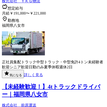
株式会社 ＹＫＧ物流
想定給与
月給￥191,000〜￥221,000
勤務地
福岡県八女市
正社員
集配
トラック
中型トラック・中型免許
4トン
未経験者
歓迎
シニア歓迎
日勤のみ
夏季休暇
週休2日
詳しく見る
気になる
【未経験歓迎！】4tトラックドライバ
ー｜福岡県八女市
株式会社 前原運送