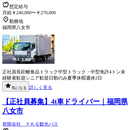
想定給与
月給￥240,000〜￥270,000
勤務地
福岡県八女市
正社員
長距離
食品
トラック
中型トラック・中型免許
4トン
未
経験者歓迎
シニア歓迎
日勤のみ
夏季休暇
週休2日
詳しく見る
気になる
【正社員募集】4t車ドライバー｜福岡県
八女市
有限会社 ＹＫＧ観光バス