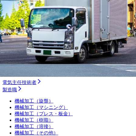
バス
ルート配送
長距離
フォークリフト・倉庫
運行管理者
施工管理技士
土木施工管理技士
電気工事施工管理技士
建築施工管理技士
管工事施工管理技士
電気主任技術者
製造職
機械加工（旋盤）
機械加工（マシニング）
機械加工（プレス・板金）
機械加工（樹脂）
機械加工（溶接）
機械加工（その他）