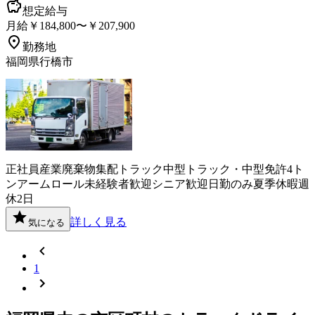
想定給与
月給￥184,800〜￥207,900
勤務地
福岡県行橋市
正社員
産業廃棄物
集配
トラック
中型トラック・中型免許
4ト
ン
アームロール
未経験者歓迎
シニア歓迎
日勤のみ
夏季休暇
週
休2日
詳しく見る
気になる
1