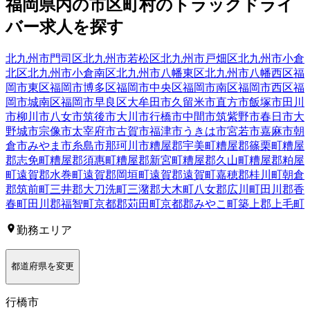
福岡県
内の市区町村の
トラック
ドライ
バー
求人を探す
北九州市門司区
北九州市若松区
北九州市戸畑区
北九州市小倉
北区
北九州市小倉南区
北九州市八幡東区
北九州市八幡西区
福
岡市東区
福岡市博多区
福岡市中央区
福岡市南区
福岡市西区
福
岡市城南区
福岡市早良区
大牟田市
久留米市
直方市
飯塚市
田川
市
柳川市
八女市
筑後市
大川市
行橋市
中間市
筑紫野市
春日市
大
野城市
宗像市
太宰府市
古賀市
福津市
うきは市
宮若市
嘉麻市
朝
倉市
みやま市
糸島市
那珂川市
糟屋郡宇美町
糟屋郡篠栗町
糟屋
郡志免町
糟屋郡須惠町
糟屋郡新宮町
糟屋郡久山町
糟屋郡粕屋
町
遠賀郡水巻町
遠賀郡岡垣町
遠賀郡遠賀町
嘉穂郡桂川町
朝倉
郡筑前町
三井郡大刀洗町
三潴郡大木町
八女郡広川町
田川郡香
春町
田川郡福智町
京都郡苅田町
京都郡みやこ町
築上郡上毛町
勤務エリア
都道府県を変更
行橋市