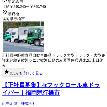
想定給与
月給￥249,240〜￥349,740
勤務地
福岡県行橋市
正社員
中距離
食品
自動車部品
トラック
大型トラック・大型免
許
未経験者歓迎
シニア歓迎
日勤のみ
夏季休暇
週休2日
土日休
み
詳しく見る
気になる
【正社員募集】4tフックロール車ドラ
イバー｜福岡県行橋市
山光金属 株式会社