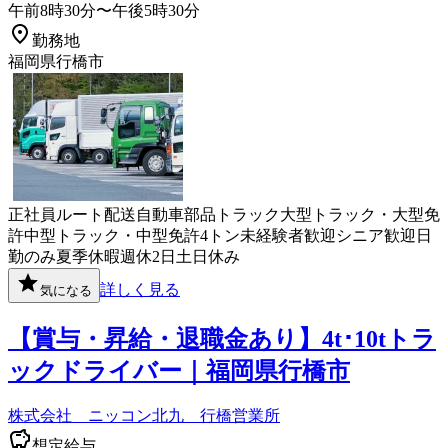
午前8時30分〜午後5時30分
勤務地
福岡県行橋市
正社員
ルート配送
自動車部品
トラック
大型トラック・大型免
許
中型トラック・中型免許
4トン
未経験者歓迎
シニア歓迎
日
勤のみ
夏季休暇
週休2日
土日休み
詳しく見る
気になる
【賞与・昇給・退職金あり】4t･10tトラ
ックドライバー｜福岡県行橋市
株式会社 ニッコン北九 行橋営業所
想定給与