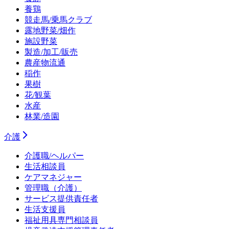
養鶏
競走馬/乗馬クラブ
露地野菜/畑作
施設野菜
製造/加工/販売
農産物流通
稲作
果樹
花/観葉
水産
林業/造園
介護
介護職/ヘルパー
生活相談員
ケアマネジャー
管理職（介護）
サービス提供責任者
生活支援員
福祉用具専門相談員