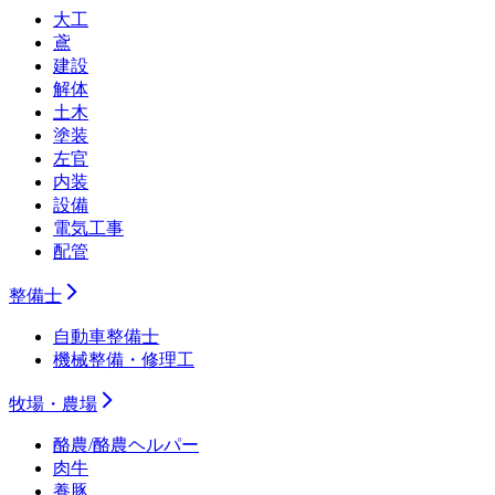
大工
鳶
建設
解体
土木
塗装
左官
内装
設備
電気工事
配管
整備士
自動車整備士
機械整備・修理工
牧場・農場
酪農/酪農ヘルパー
肉牛
養豚