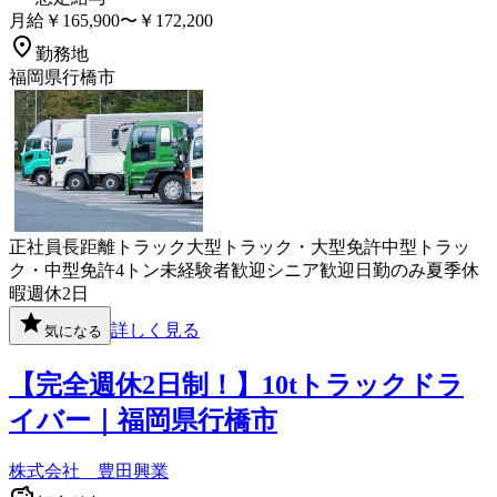
月給￥165,900〜￥172,200
勤務地
福岡県行橋市
正社員
長距離
トラック
大型トラック・大型免許
中型トラッ
ク・中型免許
4トン
未経験者歓迎
シニア歓迎
日勤のみ
夏季休
暇
週休2日
詳しく見る
気になる
【完全週休2日制！】10tトラックドラ
イバー｜福岡県行橋市
株式会社 豊田興業