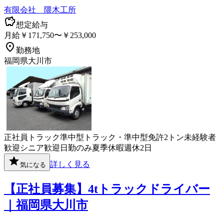
有限会社 隈木工所
想定給与
月給￥171,750〜￥253,000
勤務地
福岡県大川市
正社員
トラック
準中型トラック・準中型免許
2トン
未経験者
歓迎
シニア歓迎
日勤のみ
夏季休暇
週休2日
詳しく見る
気になる
【正社員募集】4tトラックドライバー
｜福岡県大川市