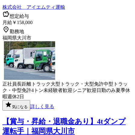
株式会社 アイエムティ運輸
想定給与
月給￥158,000
勤務地
福岡県大川市
正社員
長距離
トラック
大型トラック・大型免許
中型トラッ
ク・中型免許
4トン
未経験者歓迎
シニア歓迎
日勤のみ
夏季休
暇
週休2日
詳しく見る
気になる
【賞与・昇給・退職金あり】4tダンプ
運転手｜福岡県大川市