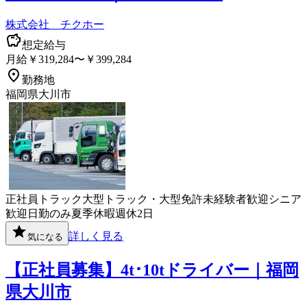
株式会社 チクホー
想定給与
月給￥319,284〜￥399,284
勤務地
福岡県大川市
正社員
トラック
大型トラック・大型免許
未経験者歓迎
シニア
歓迎
日勤のみ
夏季休暇
週休2日
詳しく見る
気になる
【正社員募集】4t･10tドライバー｜福岡
県大川市