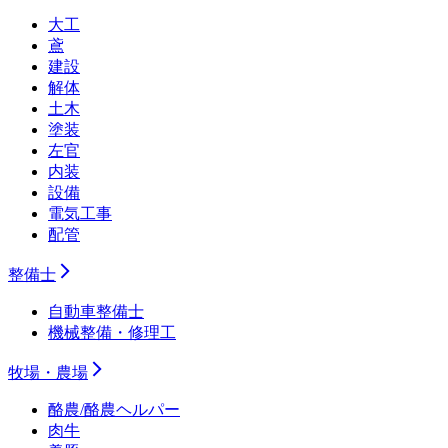
大工
鳶
建設
解体
土木
塗装
左官
内装
設備
電気工事
配管
整備士
自動車整備士
機械整備・修理工
牧場・農場
酪農/酪農ヘルパー
肉牛