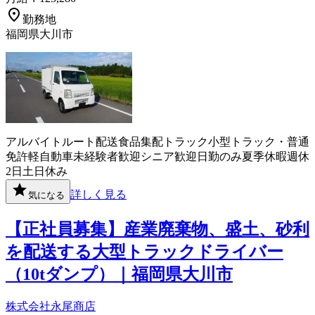
勤務地
福岡県大川市
アルバイト
ルート配送
食品
集配
トラック
小型トラック・普通
免許
軽自動車
未経験者歓迎
シニア歓迎
日勤のみ
夏季休暇
週休
2日
土日休み
詳しく見る
気になる
【正社員募集】産業廃棄物、盛土、砂利
を配送する大型トラックドライバー
（10tダンプ）｜福岡県大川市
株式会社永尾商店