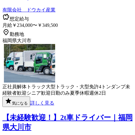
有限会社 ドウカイ産業
想定給与
月給￥234,000〜￥349,500
勤務地
福岡県大川市
正社員
解体
トラック
大型トラック・大型免許
4トン
ダンプ
未
経験者歓迎
シニア歓迎
日勤のみ
夏季休暇
週休2日
詳しく見る
気になる
【未経験歓迎！】2t車ドライバー｜福岡
県大川市