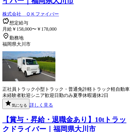
イバー｜福岡県大川市
株式会社 ＯＫファイバー
想定給与
月給￥158,000〜￥178,000
勤務地
福岡県大川市
正社員
トラック
小型トラック・普通免許
軽トラック
軽自動車
未経験者歓迎
シニア歓迎
日勤のみ
夏季休暇
週休2日
詳しく見る
気になる
【賞与・昇給・退職金あり】10tトラッ
クドライバー｜福岡県大川市