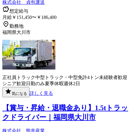
株式会社 貞包運送
想定給与
月給￥151,450〜￥186,400
勤務地
福岡県大川市
正社員
トラック
中型トラック・中型免許
4トン
未経験者歓迎
シニア歓迎
日勤のみ
夏季休暇
週休2日
詳しく見る
気になる
【賞与・昇給・退職金あり】1.5tトラッ
クドライバー｜福岡県大川市
株式会社 熊井産業