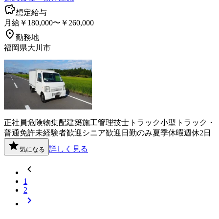
想定給与
月給￥180,000〜￥260,000
勤務地
福岡県大川市
正社員
危険物
集配
建築施工管理技士
トラック
小型トラック・
普通免許
未経験者歓迎
シニア歓迎
日勤のみ
夏季休暇
週休2日
詳しく見る
気になる
1
2