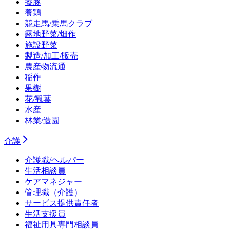
養豚
養鶏
競走馬/乗馬クラブ
露地野菜/畑作
施設野菜
製造/加工/販売
農産物流通
稲作
果樹
花/観葉
水産
林業/造園
介護
介護職/ヘルパー
生活相談員
ケアマネジャー
管理職（介護）
サービス提供責任者
生活支援員
福祉用具専門相談員