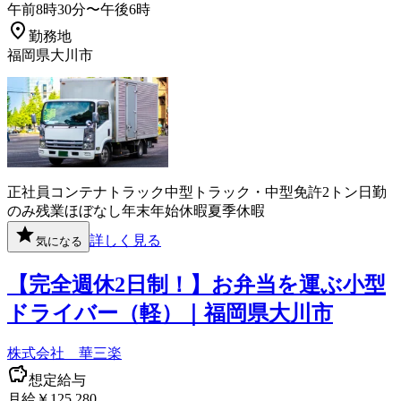
午前8時30分〜午後6時
勤務地
福岡県大川市
正社員
コンテナ
トラック
中型トラック・中型免許
2トン
日勤
のみ
残業ほぼなし
年末年始休暇
夏季休暇
詳しく見る
気になる
【完全週休2日制！】お弁当を運ぶ小型
ドライバー（軽）｜福岡県大川市
株式会社 華三楽
想定給与
月給￥125,280