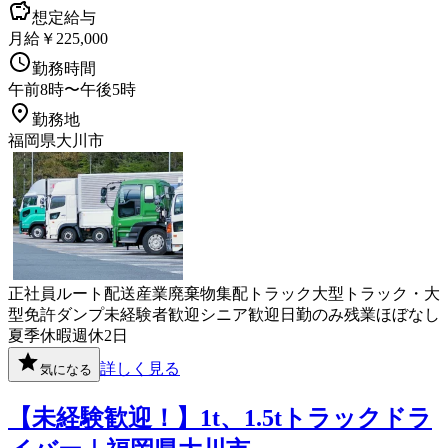
想定給与
月給￥225,000
勤務時間
午前8時〜午後5時
勤務地
福岡県大川市
正社員
ルート配送
産業廃棄物
集配
トラック
大型トラック・大
型免許
ダンプ
未経験者歓迎
シニア歓迎
日勤のみ
残業ほぼなし
夏季休暇
週休2日
詳しく見る
気になる
【未経験歓迎！】1t、1.5tトラックドラ