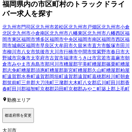
福岡県
内の市区町村の
トラック
ドライ
バー
求人を探す
北九州市門司区
北九州市若松区
北九州市戸畑区
北九州市小倉
北区
北九州市小倉南区
北九州市八幡東区
北九州市八幡西区
福
岡市東区
福岡市博多区
福岡市中央区
福岡市南区
福岡市西区
福
岡市城南区
福岡市早良区
大牟田市
久留米市
直方市
飯塚市
田川
市
柳川市
八女市
筑後市
大川市
行橋市
中間市
筑紫野市
春日市
大
野城市
宗像市
太宰府市
古賀市
福津市
うきは市
宮若市
嘉麻市
朝
倉市
みやま市
糸島市
那珂川市
糟屋郡宇美町
糟屋郡篠栗町
糟屋
郡志免町
糟屋郡須惠町
糟屋郡新宮町
糟屋郡久山町
糟屋郡粕屋
町
遠賀郡水巻町
遠賀郡岡垣町
遠賀郡遠賀町
嘉穂郡桂川町
朝倉
郡筑前町
三井郡大刀洗町
三潴郡大木町
八女郡広川町
田川郡香
春町
田川郡福智町
京都郡苅田町
京都郡みやこ町
築上郡上毛町
勤務エリア
都道府県を変更
大川市