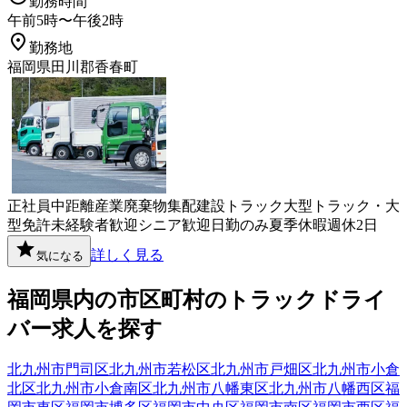
勤務時間
午前5時〜午後2時
勤務地
福岡県田川郡香春町
正社員
中距離
産業廃棄物
集配
建設
トラック
大型トラック・大
型免許
未経験者歓迎
シニア歓迎
日勤のみ
夏季休暇
週休2日
詳しく見る
気になる
福岡県
内の市区町村の
トラック
ドライ
バー
求人を探す
北九州市門司区
北九州市若松区
北九州市戸畑区
北九州市小倉
北区
北九州市小倉南区
北九州市八幡東区
北九州市八幡西区
福