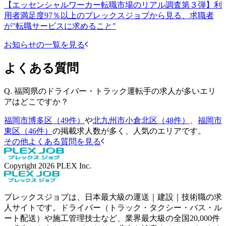
【エッセンシャルワーカー転職市場のリアル調査第３弾】利
用者満足度97％以上のプレックスジョブから見る、求職者
が"転職サービスに求めること"
お知らせの一覧を見る
よくある質問
Q.
福岡県のドライバー・トラック運転手の求人が多いエリ
アはどこですか？
福岡市博多区（49件）
や
北九州市小倉北区（48件）
、
福岡市
東区（46件）
の掲載求人数が多く、人気のエリアです。
その他よくある質問を見る
Copyright
2026
PLEX Inc.
プレックスジョブは、日本最大級の運送｜建設｜技術職の求
人サイトです。ドライバー（トラック・タクシー・バス・ル
ート配送）や施工管理技士など、業界最大級の全国20,000件