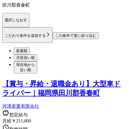
田川郡香春町
選択しなおす
こだわり条件を追加する
この条件で更に絞り込む
新着順
月収高い順
現在地から
近い順
【賞与・昇給・退職金あり】大型車ド
ライバー｜福岡県田川郡香春町
河津産業有限会社
想定給与
月給￥211,800