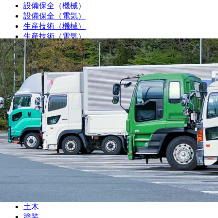
設備保全（機械）
設備保全（電気）
生産技術（機械）
生産技術（電気）
生産管理・購買・工場長
回路設計
機械設計
光学設計
金型設計
CAE解析
ソフトウェア開発・組み込み
研究・開発・企画
テクニカルライター
職人
大工
鳶
建設
解体
土木
塗装