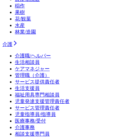
稲作
果樹
花/観葉
水産
林業/造園
介護
介護職/ヘルパー
生活相談員
ケアマネジャー
管理職（介護）
サービス提供責任者
生活支援員
福祉用具専門相談員
児童発達支援管理責任者
サービス管理責任者
児童指導員/指導員
医療事務/受付
介護事務
相談支援専門員