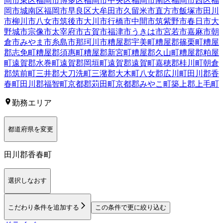
岡市東区
福岡市博多区
福岡市中央区
福岡市南区
福岡市西区
福
岡市城南区
福岡市早良区
大牟田市
久留米市
直方市
飯塚市
田川
市
柳川市
八女市
筑後市
大川市
行橋市
中間市
筑紫野市
春日市
大
野城市
宗像市
太宰府市
古賀市
福津市
うきは市
宮若市
嘉麻市
朝
倉市
みやま市
糸島市
那珂川市
糟屋郡宇美町
糟屋郡篠栗町
糟屋
郡志免町
糟屋郡須惠町
糟屋郡新宮町
糟屋郡久山町
糟屋郡粕屋
町
遠賀郡水巻町
遠賀郡岡垣町
遠賀郡遠賀町
嘉穂郡桂川町
朝倉
郡筑前町
三井郡大刀洗町
三潴郡大木町
八女郡広川町
田川郡香
春町
田川郡福智町
京都郡苅田町
京都郡みやこ町
築上郡上毛町
勤務エリア
都道府県を変更
田川郡香春町
選択しなおす
こだわり条件を追加する
この条件で更に絞り込む