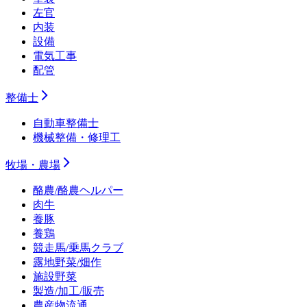
左官
内装
設備
電気工事
配管
整備士
自動車整備士
機械整備・修理工
牧場・農場
酪農/酪農ヘルパー
肉牛
養豚
養鶏
競走馬/乗馬クラブ
露地野菜/畑作
施設野菜
製造/加工/販売
農産物流通