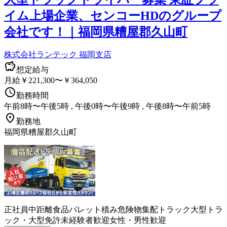
イム上場企業、センコーHDのグループ
会社です！｜福岡県糟屋郡久山町
株式会社ランテック 福岡支店
想定給与
月給￥221,300〜￥364,050
勤務時間
午前8時〜午後5時 , 午後0時〜午後9時 , 午後8時〜午前5時
勤務地
福岡県糟屋郡久山町
正社員
中距離
食品
パレット積み
危険物
集配
トラック
大型トラ
ック・大型免許
未経験者歓迎
女性・男性歓迎