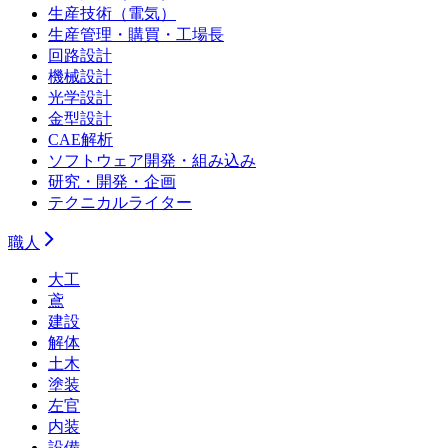
生産技術（電気）
生産管理・購買・工場長
回路設計
機械設計
光学設計
金型設計
CAE解析
ソフトウェア開発・組み込み
研究・開発・企画
テクニカルライター
職人
大工
鳶
建設
解体
土木
塗装
左官
内装
設備