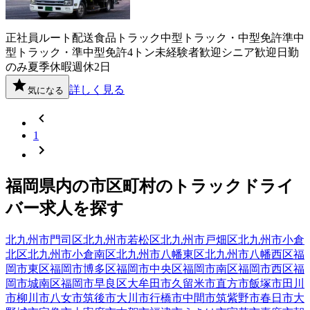
正社員
ルート配送
食品
トラック
中型トラック・中型免許
準中
型トラック・準中型免許
4トン
未経験者歓迎
シニア歓迎
日勤
のみ
夏季休暇
週休2日
詳しく見る
気になる
1
福岡県
内の市区町村の
トラック
ドライ
バー
求人を探す
北九州市門司区
北九州市若松区
北九州市戸畑区
北九州市小倉
北区
北九州市小倉南区
北九州市八幡東区
北九州市八幡西区
福
岡市東区
福岡市博多区
福岡市中央区
福岡市南区
福岡市西区
福
岡市城南区
福岡市早良区
大牟田市
久留米市
直方市
飯塚市
田川
市
柳川市
八女市
筑後市
大川市
行橋市
中間市
筑紫野市
春日市
大