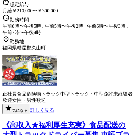
想定給与
月給￥210,000〜￥300,000
勤務時間
午前8時〜午後5時 , 午前5時〜午後2時 , 午前6時〜午後3時 ,
午前7時〜午後4時
勤務地
福岡県糟屋郡久山町
正社員
食品
危険物
トラック
中型トラック・中型免許
未経験者
歓迎
女性・男性歓迎
詳しく見る
気になる
《高収入★福利厚生充実》食品配送の
大型トラックドライバー募集 東証プラ