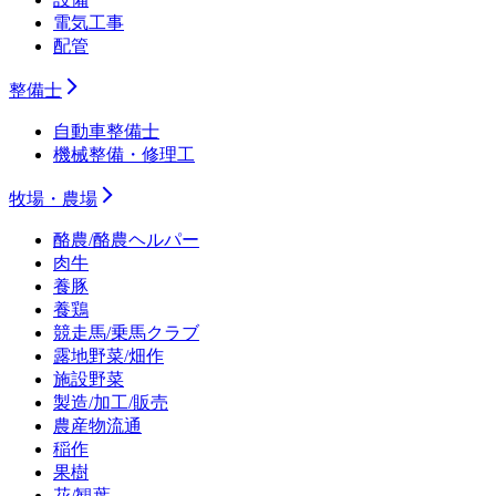
電気工事
配管
整備士
自動車整備士
機械整備・修理工
牧場・農場
酪農/酪農ヘルパー
肉牛
養豚
養鶏
競走馬/乗馬クラブ
露地野菜/畑作
施設野菜
製造/加工/販売
農産物流通
稲作
果樹
花/観葉