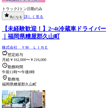
トラック
2トン
日勤のみ
詳しく見る
気になる
【未経験歓迎！】2~4t冷蔵車ドライバー
｜福岡県糟屋郡久山町
株式会社 ＹＭ ＬＩＮＥ
想定給与
月給￥162,000〜￥216,000
勤務時間
午前11時〜午後8時
勤務地
福岡県糟屋郡久山町