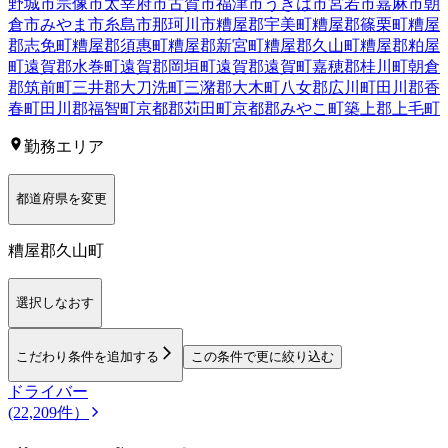
野城市
宗像市
太宰府市
古賀市
福津市
うきは市
宮若市
嘉麻市
朝
倉市
みやま市
糸島市
那珂川市
糟屋郡宇美町
糟屋郡篠栗町
糟屋
郡志免町
糟屋郡須惠町
糟屋郡新宮町
糟屋郡久山町
糟屋郡粕屋
町
遠賀郡水巻町
遠賀郡岡垣町
遠賀郡遠賀町
嘉穂郡桂川町
朝倉
郡筑前町
三井郡大刀洗町
三潴郡大木町
八女郡広川町
田川郡香
春町
田川郡福智町
京都郡苅田町
京都郡みやこ町
築上郡上毛町
勤務エリア
都道府県を変更
糟屋郡久山町
選択しなおす
こだわり条件を追加する
この条件で更に絞り込む
ドライバー
(22,209件）