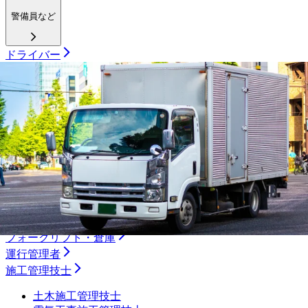
警備員など
ドライバー
大型トラック
中型トラック
準中型トラック
小型トラック
ダンプ
トレーラー
タクシー
バス
ルート配送
長距離
フォークリフト・倉庫
運行管理者
施工管理技士
土木施工管理技士