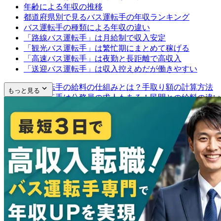
年齢による年収の推移
都道府県別で見るバス運転手の年収ランキング
バス運転手の種類による年収の違い
「路線バス運転手」は月給制で収入安定
「観光バス運転手」は繁忙期にまとめて稼げる
「高速バス運転手」は夜勤と長距離で高収入
「送迎バス運転手」は収入控えめだが働きやすい
バス運転手の給料の仕組みとは？手取り額の計算方法
もっと見る
バス運転手は公務員の求人もある！民間との給料の違い
公務員のバス運転手とは？給料の目安
民間のバス運転手とは？給料の目安
バス運転手のキャリアパスと年収
運行管理者
指導運転者
バス営業所長
バス運転手と運送関連職の年収を比較
好条件なバス運転手の求人を探すポイント
バス運転手についてよくある質問
バス運転手で年収1,000万円は可能？
バス運転手で年収アップさせる方法は？