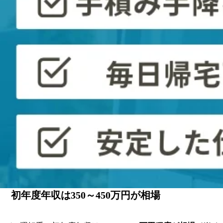
職種
平均年収
給料（額面・概算）
バス運転手
461万円※1
約38.4万円
全産業平均
478万円※2
約39.8万円
※1.
バス運転手 - 職業詳細 | 職業情報提供サイト（job tag）
※2.
令和６年分 民間給与実態統計調査
バス運転手の
平均年収は461.1万円
です。
全産業の平均年収が478万円であることを踏まえると、
バス運
一人暮らしの生活感としては、家賃や生活費を支払いながら
家庭がある場合は、共働きであれば家計に余裕が生まれやす
初年度年収は350～450万円が相場