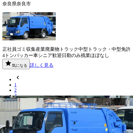
奈良県奈良市
正社員
ゴミ収集
産業廃棄物
トラック
中型トラック・中型免許
4トン
パッカー車
シニア歓迎
日勤のみ
残業ほぼなし
詳しく見る
気になる
1
2
3
...
15
奈良県
内の市区町村の
正社員
ドライバ