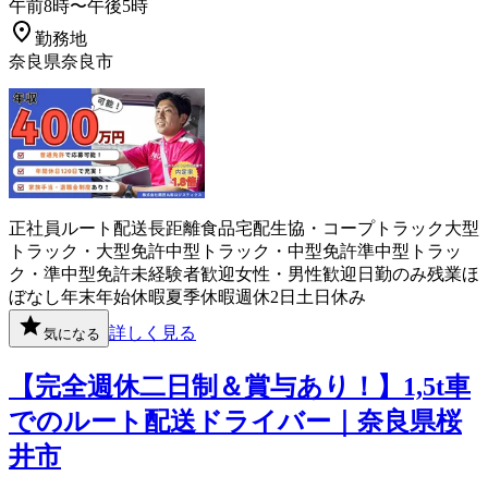
午前8時〜午後5時
勤務地
奈良県奈良市
正社員
ルート配送
長距離
食品
宅配
生協・コープ
トラック
大型
トラック・大型免許
中型トラック・中型免許
準中型トラッ
ク・準中型免許
未経験者歓迎
女性・男性歓迎
日勤のみ
残業ほ
ぼなし
年末年始休暇
夏季休暇
週休2日
土日休み
詳しく見る
気になる
【完全週休二日制＆賞与あり！】1,5t車
でのルート配送ドライバー｜奈良県桜
井市