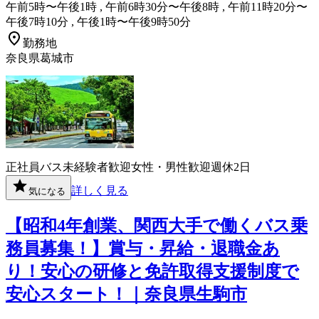
午前5時〜午後1時 , 午前6時30分〜午後8時 , 午前11時20分〜
午後7時10分 , 午後1時〜午後9時50分
勤務地
奈良県葛城市
正社員
バス
未経験者歓迎
女性・男性歓迎
週休2日
詳しく見る
気になる
【昭和4年創業、関西大手で働くバス乗
務員募集！】賞与・昇給・退職金あ
り！安心の研修と免許取得支援制度で
安心スタート！｜奈良県生駒市