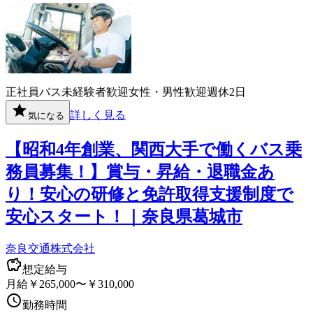
正社員
バス
未経験者歓迎
女性・男性歓迎
週休2日
詳しく見る
気になる
【昭和4年創業、関西大手で働くバス乗
務員募集！】賞与・昇給・退職金あ
り！安心の研修と免許取得支援制度で
安心スタート！｜奈良県葛城市
奈良交通株式会社
想定給与
月給￥265,000〜￥310,000
勤務時間