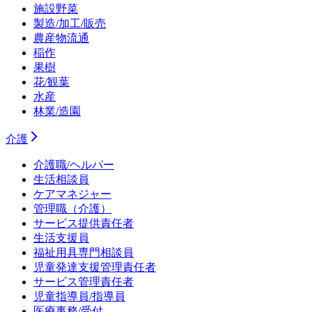
施設野菜
製造/加工/販売
農産物流通
稲作
果樹
花/観葉
水産
林業/造園
介護
介護職/ヘルパー
生活相談員
ケアマネジャー
管理職（介護）
サービス提供責任者
生活支援員
福祉用具専門相談員
児童発達支援管理責任者
サービス管理責任者
児童指導員/指導員
医療事務/受付