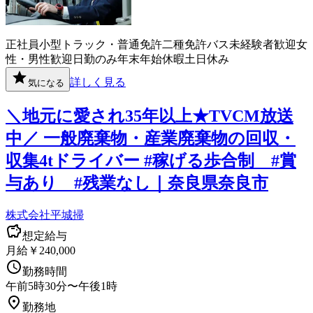
正社員
小型トラック・普通免許
二種免許
バス
未経験者歓迎
女
性・男性歓迎
日勤のみ
年末年始休暇
土日休み
詳しく見る
気になる
＼地元に愛され35年以上★TVCM放送
中／ 一般廃棄物・産業廃棄物の回収・
収集4tドライバー #稼げる歩合制 #賞
与あり #残業なし｜奈良県奈良市
株式会社平城掃
想定給与
月給￥240,000
勤務時間
午前5時30分〜午後1時
勤務地