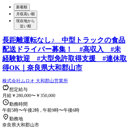
新着順
月収高い順
現在地から
近い順
長距離運転なし♪ 中型トラックの食品
配送ドライバー募集！ #高収入 #未
経験歓迎 #大型免許取得支援 #連休取
得OK｜奈良県大和郡山市
株式会社ムロオ 大和郡山営業所
想定給与
月給￥280,000〜￥350,000
勤務時間
午前5時〜午後2時 , 午前9時〜午後6時
勤務地
奈良県大和郡山市