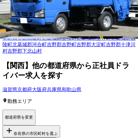
ー
求人を探す
奈良市
大和高田市
大和郡山市
天理市
橿原市
桜井市
五條市
御所
市
生駒市
香芝市
葛城市
宇陀市
生駒郡平群町
生駒郡三郷町
生駒
郡斑鳩町
生駒郡安堵町
磯城郡川西町
磯城郡三宅町
磯城郡田原
本町
高市郡高取町
北葛城郡上牧町
北葛城郡王寺町
北葛城郡広
陵町
北葛城郡河合町
吉野郡吉野町
吉野郡大淀町
吉野郡十津川
村
吉野郡下北山村
【
関西
】他の都道府県から
正社員ドラ
イバー求人を
探す
滋賀県
京都府
大阪府
兵庫県
和歌山県
勤務エリア
都道府県を変更
奈良県
の市区町村を選ぶ