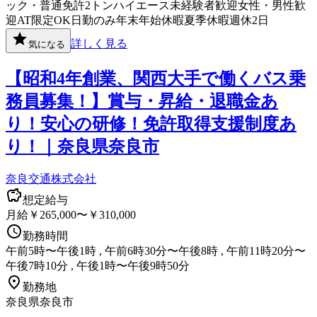
ック・普通免許
2トン
ハイエース
未経験者歓迎
女性・男性歓
迎
AT限定OK
日勤のみ
年末年始休暇
夏季休暇
週休2日
詳しく見る
気になる
【昭和4年創業、関西大手で働くバス乗
務員募集！】賞与・昇給・退職金あ
り！安心の研修！免許取得支援制度あ
り！｜奈良県奈良市
奈良交通株式会社
想定給与
月給￥265,000〜￥310,000
勤務時間
午前5時〜午後1時 , 午前6時30分〜午後8時 , 午前11時20分〜
午後7時10分 , 午後1時〜午後9時50分
勤務地
奈良県奈良市