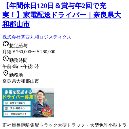
【年間休日120日＆賞与年2回で充
実！】家電配送ドライバー｜奈良県大
和郡山市
株式会社関西丸和ロジスティクス
想定給与
月給￥260,000〜￥280,000
勤務時間
午前8時〜午後5時
勤務地
奈良県大和郡山市
正社員
長距離
集配
トラック
大型トラック・大型免許
小型トラ