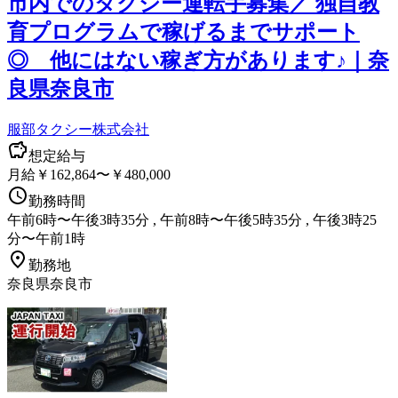
市内でのタクシー運転手募集／ 独自教
育プログラムで稼げるまでサポート
◎ 他にはない稼ぎ方があります♪｜奈
良県奈良市
服部タクシー株式会社
想定給与
月給￥162,864〜￥480,000
勤務時間
午前6時〜午後3時35分 , 午前8時〜午後5時35分 , 午後3時25
分〜午前1時
勤務地
奈良県奈良市