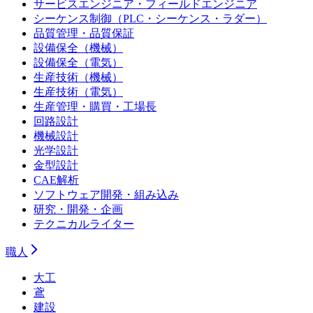
サービスエンジニア・フィールドエンジニア
シーケンス制御（PLC・シーケンス・ラダー）
品質管理・品質保証
設備保全（機械）
設備保全（電気）
生産技術（機械）
生産技術（電気）
生産管理・購買・工場長
回路設計
機械設計
光学設計
金型設計
CAE解析
ソフトウェア開発・組み込み
研究・開発・企画
テクニカルライター
職人
大工
鳶
建設