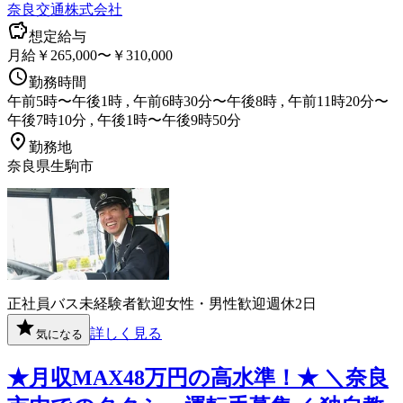
奈良交通株式会社
想定給与
月給￥265,000〜￥310,000
勤務時間
午前5時〜午後1時 , 午前6時30分〜午後8時 , 午前11時20分〜
午後7時10分 , 午後1時〜午後9時50分
勤務地
奈良県生駒市
正社員
バス
未経験者歓迎
女性・男性歓迎
週休2日
詳しく見る
気になる
★月収MAX48万円の高水準！★ ＼奈良