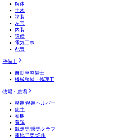
解体
土木
塗装
左官
内装
設備
電気工事
配管
整備士
自動車整備士
機械整備・修理工
牧場・農場
酪農/酪農ヘルパー
肉牛
養豚
養鶏
競走馬/乗馬クラブ
露地野菜/畑作