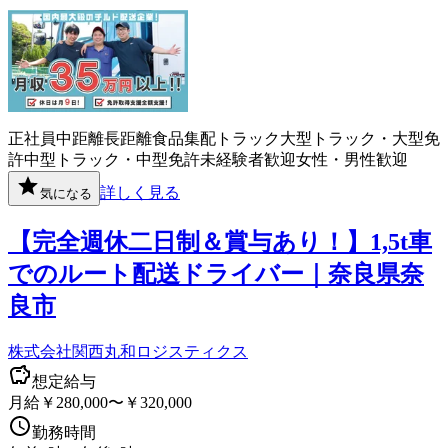
正社員
中距離
長距離
食品
集配
トラック
大型トラック・大型免
許
中型トラック・中型免許
未経験者歓迎
女性・男性歓迎
詳しく見る
気になる
【完全週休二日制＆賞与あり！】1,5t車
でのルート配送ドライバー｜奈良県奈
良市
株式会社関西丸和ロジスティクス
想定給与
月給￥280,000〜￥320,000
勤務時間