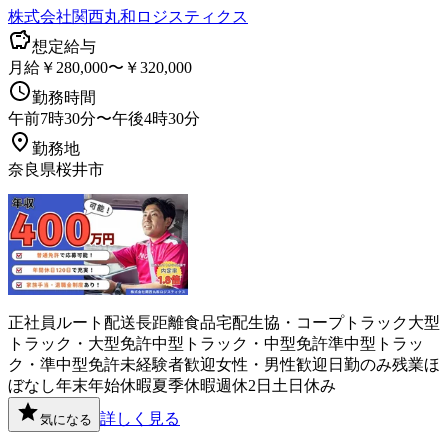
株式会社関西丸和ロジスティクス
想定給与
月給￥280,000〜￥320,000
勤務時間
午前7時30分〜午後4時30分
勤務地
奈良県桜井市
正社員
ルート配送
長距離
食品
宅配
生協・コープ
トラック
大型
トラック・大型免許
中型トラック・中型免許
準中型トラッ
ク・準中型免許
未経験者歓迎
女性・男性歓迎
日勤のみ
残業ほ
ぼなし
年末年始休暇
夏季休暇
週休2日
土日休み
詳しく見る
気になる