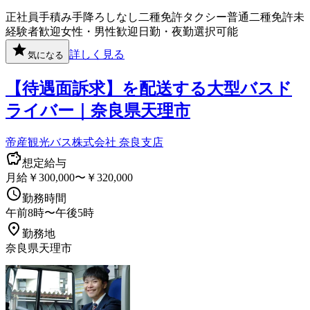
正社員
手積み手降ろしなし
二種免許
タクシー
普通二種免許
未
経験者歓迎
女性・男性歓迎
日勤・夜勤選択可能
詳しく見る
気になる
【待遇面訴求】を配送する大型バスド
ライバー｜奈良県天理市
帝産観光バス株式会社 奈良支店
想定給与
月給￥300,000〜￥320,000
勤務時間
午前8時〜午後5時
勤務地
奈良県天理市