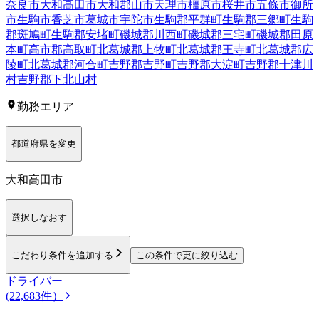
奈良市
大和高田市
大和郡山市
天理市
橿原市
桜井市
五條市
御所
市
生駒市
香芝市
葛城市
宇陀市
生駒郡平群町
生駒郡三郷町
生駒
郡斑鳩町
生駒郡安堵町
磯城郡川西町
磯城郡三宅町
磯城郡田原
本町
高市郡高取町
北葛城郡上牧町
北葛城郡王寺町
北葛城郡広
陵町
北葛城郡河合町
吉野郡吉野町
吉野郡大淀町
吉野郡十津川
村
吉野郡下北山村
勤務エリア
都道府県を変更
大和高田市
選択しなおす
こだわり条件を追加する
この条件で更に絞り込む
ドライバー
(22,683件）