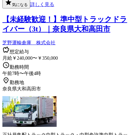
詳しく見る
気になる
【未経験歓迎！】準中型トラックドラ
イバー（3t）｜奈良県大和高田市
芝野運輸倉庫 株式会社
想定給与
月給￥240,000〜￥350,000
勤務時間
午前7時〜午後4時
勤務地
奈良県大和高田市
正社員
集配
トラック
中型トラック・中型免許
準中型トラッ