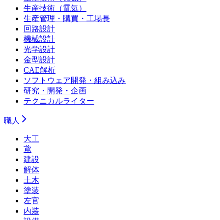
生産技術（電気）
生産管理・購買・工場長
回路設計
機械設計
光学設計
金型設計
CAE解析
ソフトウェア開発・組み込み
研究・開発・企画
テクニカルライター
職人
大工
鳶
建設
解体
土木
塗装
左官
内装