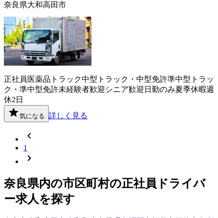
奈良県大和高田市
正社員
医薬品
トラック
中型トラック・中型免許
準中型トラッ
ク・準中型免許
未経験者歓迎
シニア歓迎
日勤のみ
夏季休暇
週
休2日
詳しく見る
気になる
1
奈良県
内の市区町村の
正社員
ドライバ
ー
求人を探す