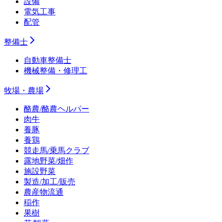
設備
電気工事
配管
整備士
自動車整備士
機械整備・修理工
牧場・農場
酪農/酪農ヘルパー
肉牛
養豚
養鶏
競走馬/乗馬クラブ
露地野菜/畑作
施設野菜
製造/加工/販売
農産物流通
稲作
果樹