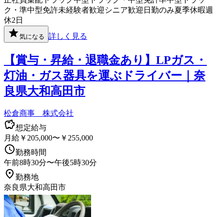
ク・準中型免許
未経験者歓迎
シニア歓迎
日勤のみ
夏季休暇
週
休2日
詳しく見る
気になる
【賞与・昇給・退職金あり】LPガス・
灯油・ガス器具を運ぶドライバー｜奈
良県大和高田市
松倉商事 株式会社
想定給与
月給￥205,000〜￥255,000
勤務時間
午前8時30分〜午後5時30分
勤務地
奈良県大和高田市