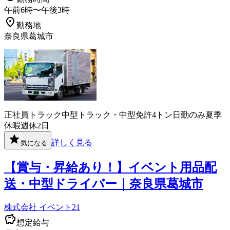
午前6時〜午後3時
勤務地
奈良県葛城市
正社員
トラック
中型トラック・中型免許
4トン
日勤のみ
夏季
休暇
週休2日
詳しく見る
気になる
【賞与・昇給あり！】イベント用品配
送・中型ドライバー｜奈良県葛城市
株式会社 イベント21
想定給与