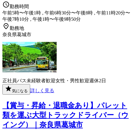
勤務時間
午前5時〜午後1時 , 午前6時30分〜午後8時 , 午前11時20分〜
午後7時10分 , 午後1時〜午後9時50分
勤務地
奈良県葛城市
正社員
バス
未経験者歓迎
女性・男性歓迎
週休2日
詳しく見る
気になる
【賞与・昇給・退職金あり】パレット
類を運ぶ大型トラックドライバー（ウ
イング）｜奈良県葛城市