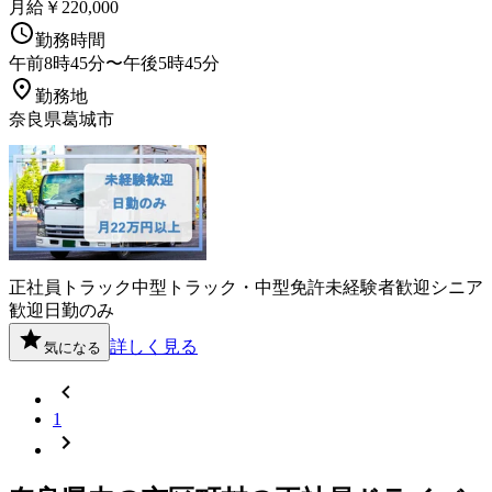
月給￥220,000
勤務時間
午前8時45分〜午後5時45分
勤務地
奈良県葛城市
正社員
トラック
中型トラック・中型免許
未経験者歓迎
シニア
歓迎
日勤のみ
詳しく見る
気になる
1