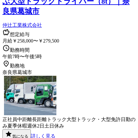
ぶ大型トラックドライバー（8t）｜奈
良県葛城市
仲辻工業株式会社
想定給与
月給￥258,000〜￥279,500
勤務時間
午前7時〜午後5時
勤務地
奈良県葛城市
正社員
中距離
長距離
トラック
大型トラック・大型免許
日勤の
み
夏季休暇
週休2日
土日休み
詳しく見る
気になる