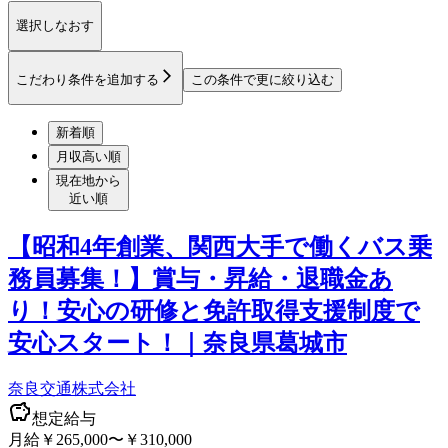
選択しなおす
こだわり条件を追加する
この条件で更に絞り込む
新着順
月収高い順
現在地から
近い順
【昭和4年創業、関西大手で働くバス乗
務員募集！】賞与・昇給・退職金あ
り！安心の研修と免許取得支援制度で
安心スタート！｜奈良県葛城市
奈良交通株式会社
想定給与
月給￥265,000〜￥310,000