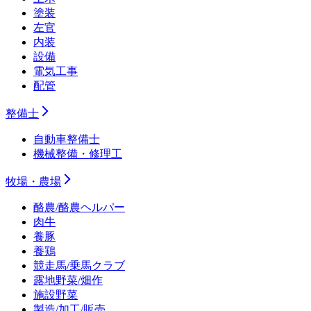
塗装
左官
内装
設備
電気工事
配管
整備士
自動車整備士
機械整備・修理工
牧場・農場
酪農/酪農ヘルパー
肉牛
養豚
養鶏
競走馬/乗馬クラブ
露地野菜/畑作
施設野菜
製造/加工/販売