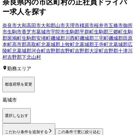
奈良県
内の市区町村の
正社員
ドライバ
ー
求人を探す
奈良市
大和高田市
大和郡山市
天理市
橿原市
桜井市
五條市
御所
市
生駒市
香芝市
葛城市
宇陀市
生駒郡平群町
生駒郡三郷町
生駒
郡斑鳩町
生駒郡安堵町
磯城郡川西町
磯城郡三宅町
磯城郡田原
本町
高市郡高取町
北葛城郡上牧町
北葛城郡王寺町
北葛城郡広
陵町
北葛城郡河合町
吉野郡吉野町
吉野郡大淀町
吉野郡十津川
村
吉野郡下北山村
勤務エリア
都道府県を変更
葛城市
選択しなおす
こだわり条件を追加する
この条件で更に絞り込む