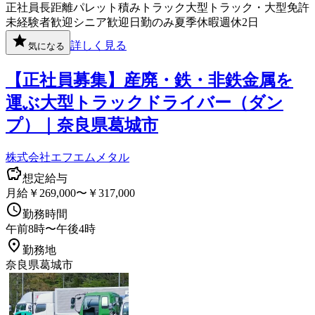
正社員
長距離
パレット積み
トラック
大型トラック・大型免許
未経験者歓迎
シニア歓迎
日勤のみ
夏季休暇
週休2日
詳しく見る
気になる
【正社員募集】産廃・鉄・非鉄金属を
運ぶ大型トラックドライバー（ダン
プ）｜奈良県葛城市
株式会社エフエムメタル
想定給与
月給￥269,000〜￥317,000
勤務時間
午前8時〜午後4時
勤務地
奈良県葛城市