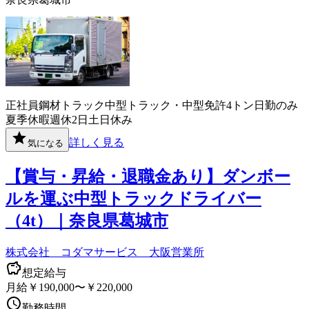
正社員
鋼材
トラック
中型トラック・中型免許
4トン
日勤のみ
夏季休暇
週休2日
土日休み
詳しく見る
気になる
【賞与・昇給・退職金あり】ダンボー
ルを運ぶ中型トラックドライバー
（4t）｜奈良県葛城市
株式会社 コダマサービス 大阪営業所
想定給与
月給￥190,000〜￥220,000
勤務時間