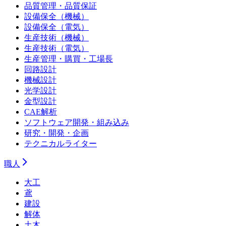
品質管理・品質保証
設備保全（機械）
設備保全（電気）
生産技術（機械）
生産技術（電気）
生産管理・購買・工場長
回路設計
機械設計
光学設計
金型設計
CAE解析
ソフトウェア開発・組み込み
研究・開発・企画
テクニカルライター
職人
大工
鳶
建設
解体
土木