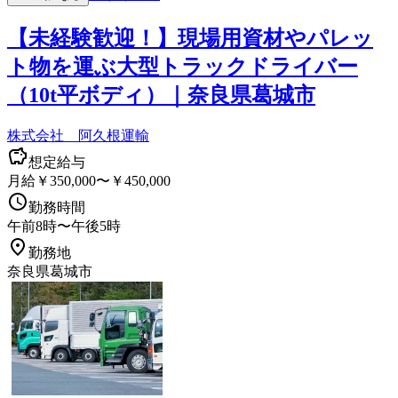
【未経験歓迎！】現場用資材やパレッ
ト物を運ぶ大型トラックドライバー
（10t平ボディ）｜奈良県葛城市
株式会社 阿久根運輸
想定給与
月給￥350,000〜￥450,000
勤務時間
午前8時〜午後5時
勤務地
奈良県葛城市