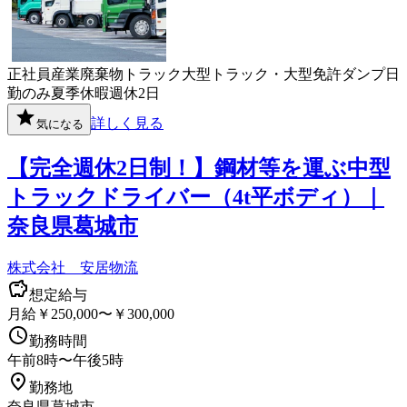
正社員
産業廃棄物
トラック
大型トラック・大型免許
ダンプ
日
勤のみ
夏季休暇
週休2日
詳しく見る
気になる
【完全週休2日制！】鋼材等を運ぶ中型
トラックドライバー（4t平ボディ）｜
奈良県葛城市
株式会社 安居物流
想定給与
月給￥250,000〜￥300,000
勤務時間
午前8時〜午後5時
勤務地
奈良県葛城市