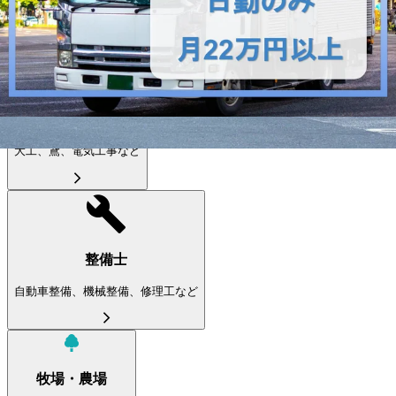
製造職
オペレーター・品質管理など
職人
大工、鳶、電気工事など
整備士
自動車整備、機械整備、修理工など
牧場・農場