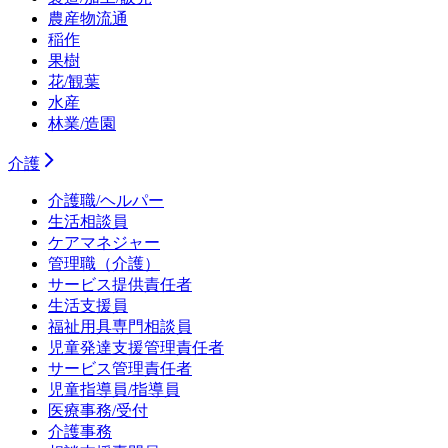
農産物流通
稲作
果樹
花/観葉
水産
林業/造園
介護
介護職/ヘルパー
生活相談員
ケアマネジャー
管理職（介護）
サービス提供責任者
生活支援員
福祉用具専門相談員
児童発達支援管理責任者
サービス管理責任者
児童指導員/指導員
医療事務/受付
介護事務