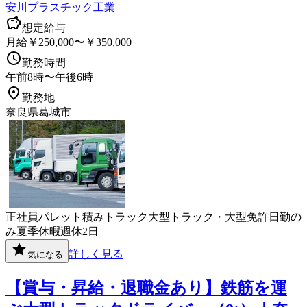
安川プラスチック工業
想定給与
月給￥250,000〜￥350,000
勤務時間
午前8時〜午後6時
勤務地
奈良県葛城市
正社員
パレット積み
トラック
大型トラック・大型免許
日勤の
み
夏季休暇
週休2日
詳しく見る
気になる
【賞与・昇給・退職金あり】鉄筋を運