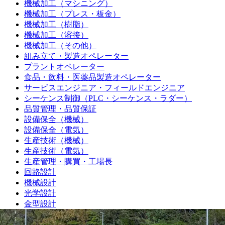
機械加工（マシニング）
機械加工（プレス・板金）
機械加工（樹脂）
機械加工（溶接）
機械加工（その他）
組み立て・製造オペレーター
プラントオペレーター
食品・飲料・医薬品製造オペレーター
サービスエンジニア・フィールドエンジニア
シーケンス制御（PLC・シーケンス・ラダー）
品質管理・品質保証
設備保全（機械）
設備保全（電気）
生産技術（機械）
生産技術（電気）
生産管理・購買・工場長
回路設計
機械設計
光学設計
金型設計
CAE解析
ソフトウェア開発・組み込み