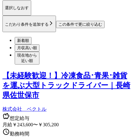
選択しなおす
こだわり条件を追加する
この条件で更に絞り込む
新着順
月収高い順
現在地から
近い順
【未経験歓迎！】冷凍食品･青果･雑貨
を運ぶ大型トラックドライバー｜長崎
県佐世保市
株式会社 ベクトル
想定給与
月給￥243,600〜￥305,200
勤務時間