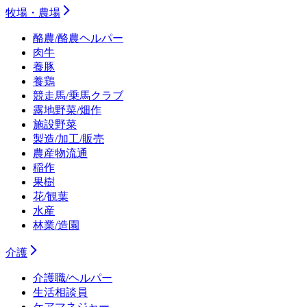
牧場・農場
酪農/酪農ヘルパー
肉牛
養豚
養鶏
競走馬/乗馬クラブ
露地野菜/畑作
施設野菜
製造/加工/販売
農産物流通
稲作
果樹
花/観葉
水産
林業/造園
介護
介護職/ヘルパー
生活相談員
ケアマネジャー