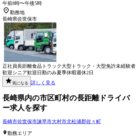
午前8時〜午後5時
勤務地
長崎県佐世保市
正社員
長距離
食品
トラック
大型トラック・大型免許
未経験者
歓迎
シニア歓迎
日勤のみ
夏季休暇
週休2日
詳しく見る
気になる
長崎県
内の市区町村の
長距離
ドライバ
ー
求人を探す
長崎市
佐世保市
諫早市
大村市
北松浦郡佐々町
勤務エリア