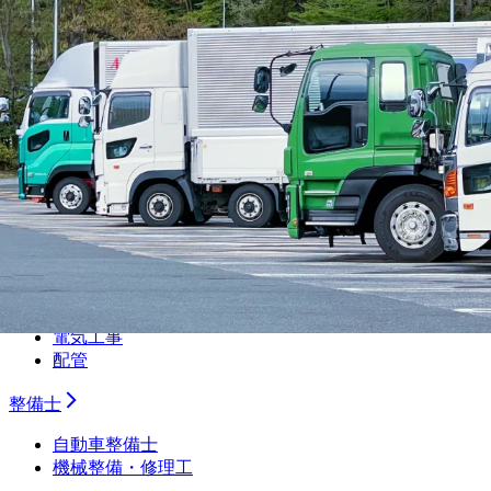
研究・開発・企画
テクニカルライター
職人
大工
鳶
建設
解体
土木
塗装
左官
内装
設備
電気工事
配管
整備士
自動車整備士
機械整備・修理工