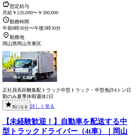
想定給与
月給￥220,000〜￥300,000
勤務時間
午前8時30分〜午後5時30分
勤務地
岡山県岡山市東区
正社員
長距離
集配
トラック
中型トラック・中型免許
4トン
日
勤のみ
夏季休暇
週休2日
詳しく見る
気になる
【未経験歓迎！】自動車を配送する中
型トラックドライバー（4t車）｜岡山