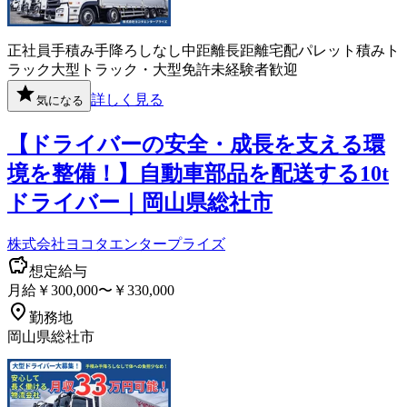
正社員
手積み手降ろしなし
中距離
長距離
宅配
パレット積み
ト
ラック
大型トラック・大型免許
未経験者歓迎
詳しく見る
気になる
【ドライバーの安全・成長を支える環
境を整備！】自動車部品を配送する10t
ドライバー｜岡山県総社市
株式会社ヨコタエンタープライズ
想定給与
月給￥300,000〜￥330,000
勤務地
岡山県総社市