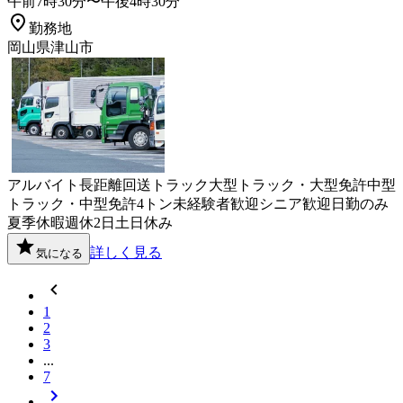
午前7時30分〜午後4時30分
勤務地
岡山県津山市
アルバイト
長距離
回送
トラック
大型トラック・大型免許
中型
トラック・中型免許
4トン
未経験者歓迎
シニア歓迎
日勤のみ
夏季休暇
週休2日
土日休み
詳しく見る
気になる
1
2
3
...
7