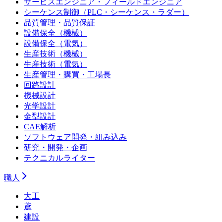
サービスエンジニア・フィールドエンジニア
シーケンス制御（PLC・シーケンス・ラダー）
品質管理・品質保証
設備保全（機械）
設備保全（電気）
生産技術（機械）
生産技術（電気）
生産管理・購買・工場長
回路設計
機械設計
光学設計
金型設計
CAE解析
ソフトウェア開発・組み込み
研究・開発・企画
テクニカルライター
職人
大工
鳶
建設