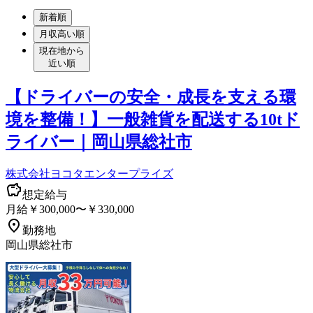
新着順
月収高い順
現在地から
近い順
【ドライバーの安全・成長を支える環
境を整備！】一般雑貨を配送する10tド
ライバー｜岡山県総社市
株式会社ヨコタエンタープライズ
想定給与
月給￥300,000〜￥330,000
勤務地
岡山県総社市