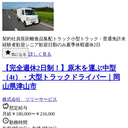
契約社員
長距離
食品
集配
トラック
小型トラック・普通免許
未
経験者歓迎
シニア歓迎
日勤のみ
夏季休暇
週休2日
詳しく見る
気になる
【完全週休2日制！】原木を運ぶ中型
（4t）・大型トラックドライバー｜岡
山県津山市
株式会社 ツリーサービス
想定給与
月給￥180,000〜￥216,000
勤務時間