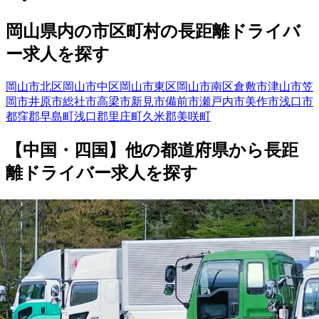
岡山県
内の市区町村の
長距離
ドライバ
ー
求人を探す
岡山市北区
岡山市中区
岡山市東区
岡山市南区
倉敷市
津山市
笠
岡市
井原市
総社市
高梁市
新見市
備前市
瀬戸内市
美作市
浅口市
都窪郡早島町
浅口郡里庄町
久米郡美咲町
【
中国・四国
】他の都道府県から
長距
離ドライバー求人を
探す
鳥取県
島根県
広島県
山口県
香川県
愛媛県
高知県
徳島県
勤務エリア
都道府県を変更
岡山県
の市区町村を選ぶ