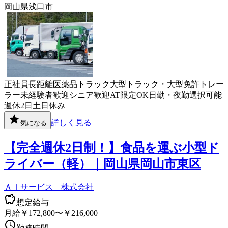
岡山県浅口市
正社員
長距離
医薬品
トラック
大型トラック・大型免許
トレー
ラー
未経験者歓迎
シニア歓迎
AT限定OK
日勤・夜勤選択可能
週休2日
土日休み
詳しく見る
気になる
【完全週休2日制！】食品を運ぶ小型ド
ライバー（軽）｜岡山県岡山市東区
ＡＩサービス 株式会社
想定給与
月給￥172,800〜￥216,000