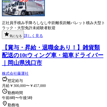
正社員
手積み手降ろしなし
中距離
長距離
パレット積み
大型ト
ラック・大型免許
未経験者歓迎
詳しく見る
気になる
【賞与・昇給・退職金あり！】雑貨類
配送の10tウィング車・箱車ドライバー
｜岡山県浅口市
株式会社藤運社
想定給与
月給￥300,000〜￥457,000
勤務時間
午前8時〜午後5時
勤務地