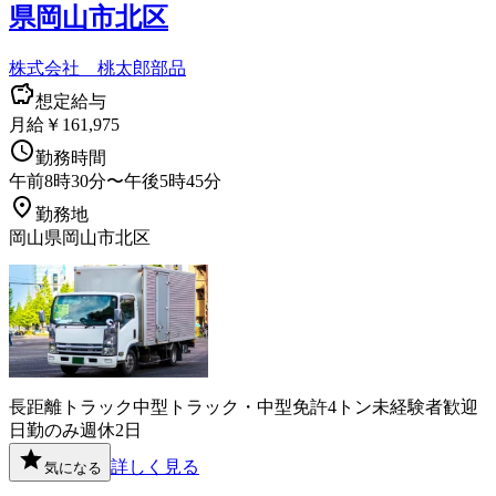
県岡山市北区
株式会社 桃太郎部品
想定給与
月給￥161,975
勤務時間
午前8時30分〜午後5時45分
勤務地
岡山県岡山市北区
長距離
トラック
中型トラック・中型免許
4トン
未経験者歓迎
日勤のみ
週休2日
詳しく見る
気になる