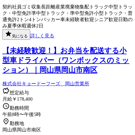
契約社員
ゴミ収集
長距離
産業廃棄物
集配
トラック
中型トラッ
ク・中型免許
準中型トラック・準中型免許
小型トラック・普
通免許
2トン
4トン
パッカー車
未経験者歓迎
シニア歓迎
日勤の
み
夏季休暇
週休2日
詳しく見る
気になる
【未経験歓迎！】お弁当を配送する小
型車ドライバー（ワンボックスのミッ
ション）｜岡山県岡山市南区
株式会社キョードーフーズ 岡山営業所
想定給与
月給￥178,400
勤務時間
午前8時〜午後5時
勤務地
岡山県岡山市南区