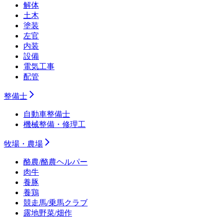
解体
土木
塗装
左官
内装
設備
電気工事
配管
整備士
自動車整備士
機械整備・修理工
牧場・農場
酪農/酪農ヘルパー
肉牛
養豚
養鶏
競走馬/乗馬クラブ
露地野菜/畑作