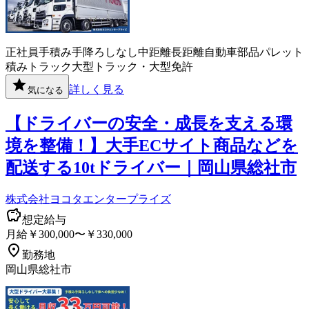
正社員
手積み手降ろしなし
中距離
長距離
自動車部品
パレット
積み
トラック
大型トラック・大型免許
詳しく見る
気になる
【ドライバーの安全・成長を支える環
境を整備！】大手ECサイト商品などを
配送する10tドライバー｜岡山県総社市
株式会社ヨコタエンタープライズ
想定給与
月給￥300,000〜￥330,000
勤務地
岡山県総社市