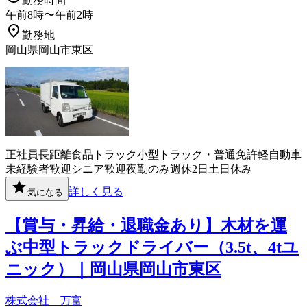
勤務時間
午前8時〜午前2時
勤務地
岡山県岡山市東区
正社員
長距離
食品
トラック
小型トラック・普通免許
軽自動車
未経験者歓迎
シニア歓迎
夜勤のみ
週休2日
土日休み
詳しく見る
気になる
【賞与・昇給・退職金あり】木材を運
ぶ中型トラックドライバー（3.5t、4tユ
ニック）｜岡山県岡山市東区
株式会社 万富