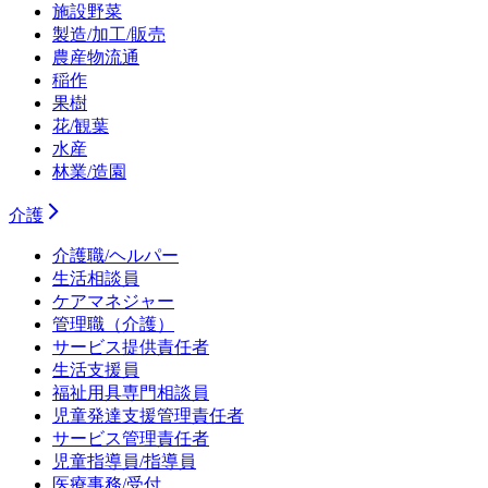
施設野菜
製造/加工/販売
農産物流通
稲作
果樹
花/観葉
水産
林業/造園
介護
介護職/ヘルパー
生活相談員
ケアマネジャー
管理職（介護）
サービス提供責任者
生活支援員
福祉用具専門相談員
児童発達支援管理責任者
サービス管理責任者
児童指導員/指導員
医療事務/受付