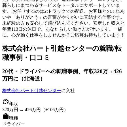
暮らしにまつわるサービスをトータルにサポートしていま
す。 お任せするのは2tトラックでの配送。お客様とのふれあ
いや「ありがとう」の言葉がやりがいに直結する仕事です。
未経験の方も安心して飛び込んでください。安定した収入と
年間113日の休日で、あなたらしい働き方が叶います。一緒
に、心が動く仕事をしませんか？ご応募お待ちしています！
株式会社ハート引越センター
の就職/転
職事例・口コミ
20
代
・ドライバーへ
の転職事例
、年収320万→426
万円に
（
北海道
）
株式会社ハート引越センター
に入社
年収
320
万円 →
426
万円
（+
106
万円）
職種
ドライバー