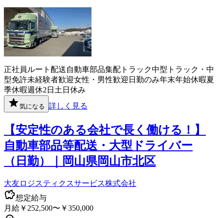
正社員
ルート配送
自動車部品
集配
トラック
中型トラック・中
型免許
未経験者歓迎
女性・男性歓迎
日勤のみ
年末年始休暇
夏
季休暇
週休2日
土日休み
詳しく見る
気になる
【安定性のある会社で長く働ける！】
自動車部品等配送・大型ドライバー
（日勤）｜岡山県岡山市北区
大友ロジスティクスサービス株式会社
想定給与
月給￥252,500〜￥350,000