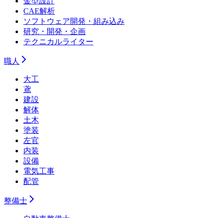
金型設計
CAE解析
ソフトウェア開発・組み込み
研究・開発・企画
テクニカルライター
職人
大工
鳶
建設
解体
土木
塗装
左官
内装
設備
電気工事
配管
整備士