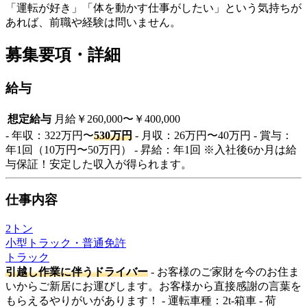
「運転が好き」「体を動かす仕事がしたい」という気持ちが
あれば、前職や経験は問いません。
募集要項・詳細
給与
想定給与
月給￥260,000〜￥400,000
- 年収：322万円〜
530万円
- 月収：26万円〜40万円 - 賞与：
年1回（10万円〜50万円） - 昇給：年1回 ※入社後6か月は給
与保証！安定した収入が得られます。
仕事内容
2トン
小型トラック・普通免許
トラック
引越し作業に伴うドライバー
- お客様のご家財を今のお住ま
いからご新居にお運びします。お客様から直接感謝の言葉を
もらえるやりがいがあります！ - 運転車種：2t-箱車 - 荷