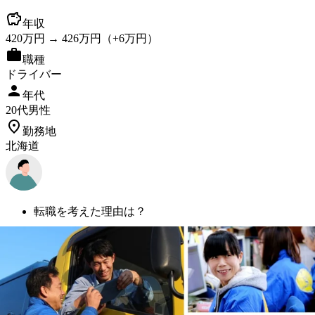
年収
420
万円 →
426
万円
（+
6
万円）
職種
ドライバー
年代
20
代
男性
勤務地
北海道
転職を考えた理由は？
家族の時間が欲しかったから
入社を決めた理由は？
前職が肉体労働で体力に自信があったから