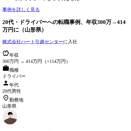
事例を詳しく見る
20
代
・ドライバーへ
の転職事例
、年収300万→414
万円に
（
山形県
）
株式会社ハート引越センター
に入社
年収
300
万円 →
414
万円
（+
114
万円）
職種
ドライバー
年代
20
代
男性
勤務地
山形県