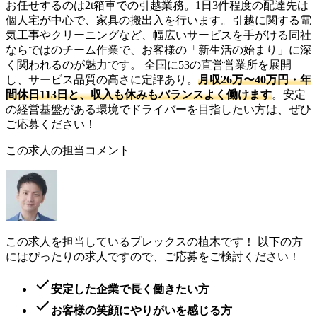
お任せするのは2t箱車での引越業務。1日3件程度の配達先は
個人宅が中心で、家具の搬出入を行います。引越に関する電
気工事やクリーニングなど、幅広いサービスを手がける同社
ならではのチーム作業で、お客様の「新生活の始まり」に深
く関われるのが魅力です。 全国に53の直営営業所を展開
し、サービス品質の高さに定評あり。
月収26万〜40万円・年
間休日113日と、収入も休みもバランスよく働けます
。安定
の経営基盤がある環境でドライバーを目指したい方は、ぜひ
ご応募ください！
この求人の担当コメント
この求人を担当しているプレックスの植木です！ 以下の方
にはぴったりの求人ですので、ご応募をご検討ください！
安定した企業で長く働きたい方
お客様の笑顔にやりがいを感じる方