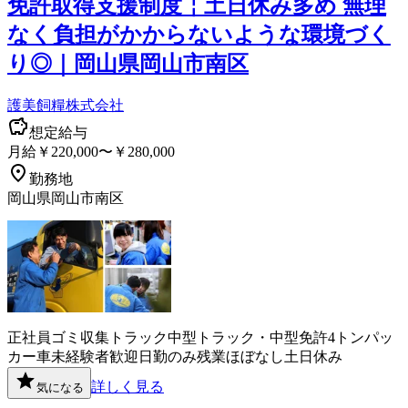
免許取得支援制度￤土日休み多め 無理
なく負担がかからないような環境づく
り◎｜岡山県岡山市南区
護美飼糧株式会社
想定給与
月給￥220,000〜￥280,000
勤務地
岡山県岡山市南区
正社員
ゴミ収集
トラック
中型トラック・中型免許
4トン
パッ
カー車
未経験者歓迎
日勤のみ
残業ほぼなし
土日休み
詳しく見る
気になる