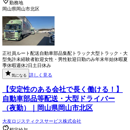
勤務地
岡山県岡山市北区
正社員
ルート配送
自動車部品
集配
トラック
大型トラック・大
型免許
未経験者歓迎
女性・男性歓迎
日勤のみ
年末年始休暇
夏
季休暇
週休2日
土日休み
詳しく見る
気になる
【安定性のある会社で長く働ける！】
自動車部品等配送・大型ドライバー
（夜勤）｜岡山県岡山市北区
大友ロジスティクスサービス株式会社
想定給与