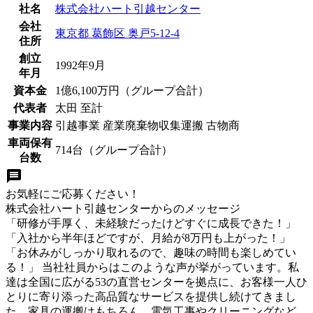
社名
株式会社ハート引越センター
会社
東京都 葛飾区 奥戸5-12-4
住所
創立
1992年9月
年月
資本金
1億6,100万円（グループ合計）
代表者
太田 至計
事業内容
引越事業 産業廃棄物収集運搬 古物商
車両保有
714台（グループ合計）
台数
お気軽にご応募ください！
株式会社ハート引越センター
からのメッセージ
「研修が手厚く、未経験だったけどすぐに成長できた！」
「入社から半年ほどですが、月給が8万円も上がった！」
「お休みがしっかり取れるので、趣味の時間も楽しめてい
る！」 当社社員からはこのような声が挙がっています。私
達は全国に広がる53の直営センターを拠点に、お客様一人ひ
とりに寄り添った高品質なサービスを提供し続けてきまし
た。家具の運搬はもちろん、電気工事やクリーニングなど、