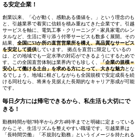
る安定企業！
創業以来、「心が動く、感動ある価値を。」という理念のも
と、引越業界で着実に信頼を積み重ねてきた企業です。引越
サービスを軸に、電気工事・クリーニング・家具家電のレン
タルなど、生活に寄り添う付帯サービスも数多く展開。その
結果、
全国に53か所の直営営業所を構え、高品質なサービス
を安定して提供
しています。 拠点を直営に限定しているの
は、どの地域でも一定水準の対応ができるようにするためで
す。この全国直営体制は業界内でも珍しく、
「企業の規模＝
安心して働ける土台」を求める方にとって、大きな魅力
とな
るでしょう。地域に根ざしながらも全国規模で安定成長を続
ける同社なら、将来を見据えた長期的なキャリア形成が可能
です。
毎日夕方には帰宅できるから、私生活も大切にで
きる！
勤務時間が朝7時半から夕方4時半までと明確に定まっている
からこそ、生活リズムを整えやすい職場です。引越業界は
「長時間労働」「不規則な勤務」というイメージを持たれる