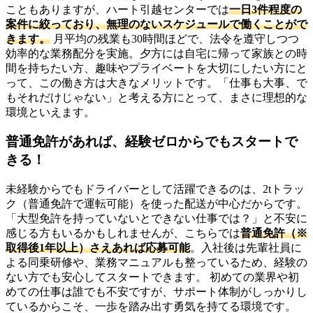
こともありますが、ハート引越センターでは
一日3件程度の
案件に絞っており、無理のないスケジュールで働くことがで
きます。
月平均の残業も30時間ほどで、法令を遵守しつつ
効率的な業務配分を実施。夕方には自宅に帰って家族との時
間を持ちたい方、趣味やプライベートを大切にしたい方にと
って、この働き方は大きなメリットです。「仕事も大事、で
もそれだけじゃない」と考える方にとって、まさに理想的な
環境といえます。
普通免許があれば、経験ゼロからでもスタートで
きる！
未経験からでもドライバーとして活躍できるのは、2tトラッ
ク（普通免許で運転可能）を使った配送が中心だからです。
「大型免許を持っていないとできない仕事では？」と不安に
感じる方もいるかもしれませんが、こちらでは
普通免許（※
取得後1年以上）さえあれば応募可能
。入社後は先輩社員に
よる同乗研修や、業務マニュアルも整っているため、経験の
ない方でも安心してスタートできます。 初めての業界や初
めての仕事は誰でも不安ですが、サポート体制がしっかりし
ているからこそ、一歩を踏み出す勇気を持てる環境です。