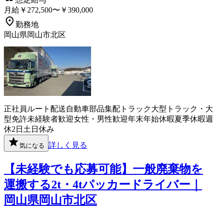
月給￥272,500〜￥390,000
勤務地
岡山県岡山市北区
正社員
ルート配送
自動車部品
集配
トラック
大型トラック・大
型免許
未経験者歓迎
女性・男性歓迎
年末年始休暇
夏季休暇
週
休2日
土日休み
詳しく見る
気になる
【未経験でも応募可能】一般廃棄物を
運搬する2t・4tパッカードライバー｜
岡山県岡山市北区