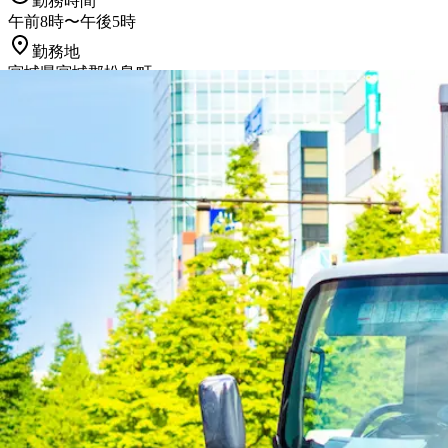
勤務時間
午前8時〜午後5時
勤務地
宮城県宮城郡松島町
正社員
産業廃棄物
集配
トラック
中型トラック・中型免許
準中
詳しく見る
気になる
1
宮城県
内の市区町村の
正社員
ドライバー
仙台市青葉区
仙台市宮城野区
仙台市若林区
仙台市太白区
仙台