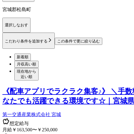
宮城郡松島町
選択しなおす
こだわり条件を追加する
この条件で更に絞り込む
新着順
月収高い順
現在地から
近い順
《配車アプリでラクラク集客♪》 ＼手
なたでも活躍できる環境です☆｜宮城県
第一交通産業株式会社 宮城
想定給与
月給￥163,500〜￥250,000