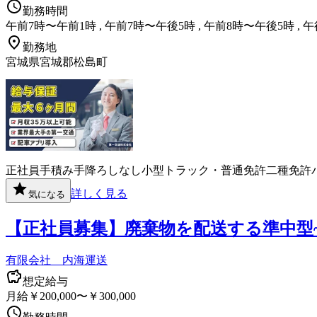
勤務時間
午前7時〜午前1時 , 午前7時〜午後5時 , 午前8時〜午後5時 , 
勤務地
宮城県宮城郡松島町
正社員
手積み手降ろしなし
小型トラック・普通免許
二種免許
詳しく見る
気になる
【正社員募集】廃棄物を配送する準中型
有限会社 内海運送
想定給与
月給￥200,000〜￥300,000