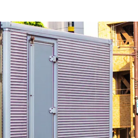
シニア歓迎
日勤のみ
夏季休暇
週休2日
市
登米市
栗原市
東松島市
大崎市
富谷市
刈田郡蔵王町
柴田郡大河