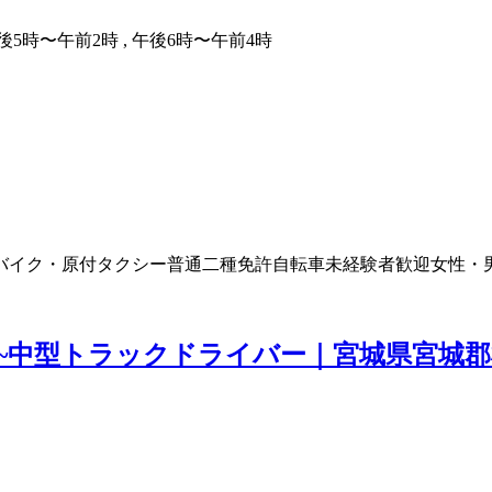
午後5時〜午前2時 , 午後6時〜午前4時
バイク・原付
タクシー
普通二種免許
自転車
未経験者歓迎
女性・
~中型トラックドライバー｜宮城県宮城郡