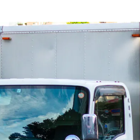
型トラック・準中型免許
2トン
4トン
アームロール
未経験者歓迎
求人を探す
市泉区
石巻市
塩竈市
気仙沼市
白石市
名取市
角田市
多賀城市
岩沼