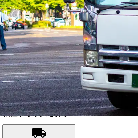
原町
柴田郡柴田町
伊具郡丸森町
亘理郡亘理町
亘理郡山元町
宮
勤務エリア
都道府県を変更
宮城郡松島町
選択しなおす
こだわり条件を追加する
この条件で更に絞り込む
ドライバー
(22,208件）
職種から求人を探す