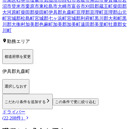
市泉区
石巻市
塩竈市
気仙沼市
白石市
名取市
角田市
多賀城市
岩
沼市
登米市
栗原市
東松島市
大崎市
富谷市
刈田郡蔵王町
柴田郡
大河原町
柴田郡柴田町
伊具郡丸森町
亘理郡亘理町
亘理郡山元
町
宮城郡松島町
宮城郡七ヶ浜町
宮城郡利府町
黒川郡大和町
黒
川郡大衡村
加美郡色麻町
加美郡加美町
遠田郡美里町
牡鹿郡女
川町
勤務エリア
都道府県を変更
伊具郡丸森町
選択しなおす
こだわり条件を追加する
この条件で更に絞り込む
ドライバー
(22,208件）