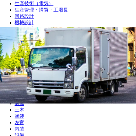
生産技術（電気）
生産管理・購買・工場長
回路設計
機械設計
光学設計
金型設計
CAE解析
ソフトウェア開発・組み込み
研究・開発・企画
テクニカルライター
職人
大工
鳶
建設
解体
土木
塗装
左官
内装
設備