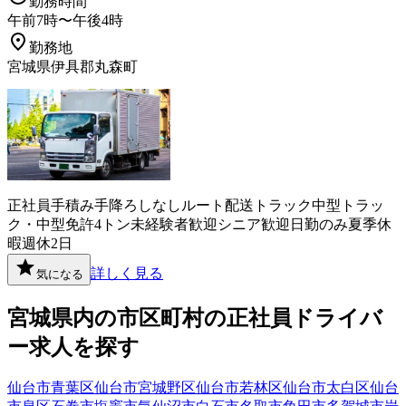
勤務時間
午前7時〜午後4時
勤務地
宮城県伊具郡丸森町
正社員
手積み手降ろしなし
ルート配送
トラック
中型トラッ
ク・中型免許
4トン
未経験者歓迎
シニア歓迎
日勤のみ
夏季休
暇
週休2日
詳しく見る
気になる
宮城県
内の市区町村の
正社員
ドライバ
ー
求人を探す
仙台市青葉区
仙台市宮城野区
仙台市若林区
仙台市太白区
仙台