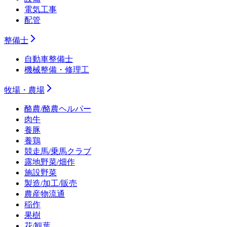
電気工事
配管
整備士
自動車整備士
機械整備・修理工
牧場・農場
酪農/酪農ヘルパー
肉牛
養豚
養鶏
競走馬/乗馬クラブ
露地野菜/畑作
施設野菜
製造/加工/販売
農産物流通
稲作
果樹
花/観葉