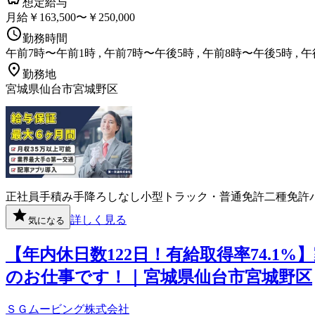
想定給与
月給￥163,500〜￥250,000
勤務時間
午前7時〜午前1時 , 午前7時〜午後5時 , 午前8時〜午後5時 , 
勤務地
宮城県仙台市宮城野区
正社員
手積み手降ろしなし
小型トラック・普通免許
二種免許
詳しく見る
気になる
【年内休日数122日！有給取得率74.1
のお仕事です！｜宮城県仙台市宮城野区
ＳＧムービング株式会社