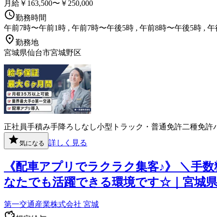
月給￥163,500〜￥250,000
勤務時間
午前7時〜午前1時 , 午前7時〜午後5時 , 午前8時〜午後5時 , 
勤務地
宮城県仙台市宮城野区
正社員
手積み手降ろしなし
小型トラック・普通免許
二種免許
詳しく見る
気になる
《配車アプリでラクラク集客♪》 ＼手
なたでも活躍できる環境です☆｜宮城県
第一交通産業株式会社 宮城