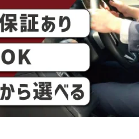
型免許
日勤のみ
年末年始休暇
夏季休暇
数料負担・ノルマなし◎ タクシードライ
仙台市宮城野区