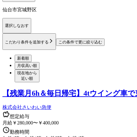
仙台市宮城野区
選択しなおす
こだわり条件を追加する
この条件で更に絞り込む
新着順
月収高い順
現在地から
近い順
【残業月6h＆毎日帰宅】4tウイング車
株式会社さいわい急便
想定給与
月給￥280,000〜￥400,000
勤務時間