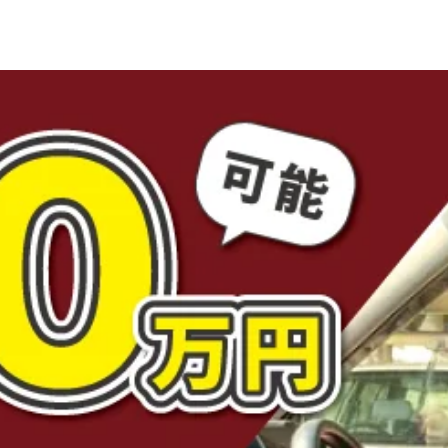
男性歓迎
日勤のみ
週休2日
＠大型長距離ドライバー！ 《賞与退職金