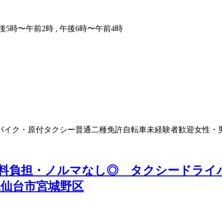
午後5時〜午前2時 , 午後6時〜午前4時
バイク・原付
タクシー
普通二種免許
自転車
未経験者歓迎
女性・
数料負担・ノルマなし◎ タクシードライ
仙台市宮城野区