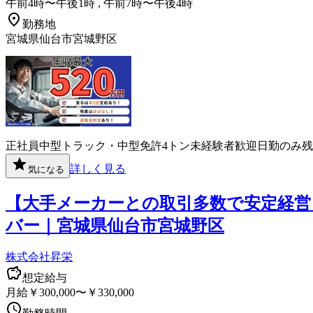
午前4時〜午後1時 , 午前7時〜午後4時
勤務地
宮城県仙台市宮城野区
正社員
中型トラック・中型免許
4トン
未経験者歓迎
日勤のみ
残
詳しく見る
気になる
【大手メーカーとの取引多数で安定経営
バー｜宮城県仙台市宮城野区
株式会社昇栄
想定給与
月給￥300,000〜￥330,000