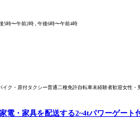
午後5時〜午前2時 , 午後6時〜午前4時
バイク・原付
タクシー
普通二種免許
自転車
未経験者歓迎
女性・
%】家電・家具を配送する2~4tパワーゲ