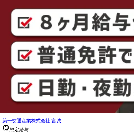
勤務時間
午後4時〜午前1時
勤務地
宮城県仙台市宮城野区
正社員
中距離
長距離
パレット積み
トラック
大型トラック・大
詳しく見る
気になる
《配車アプリでラクラク集客♪》 ＼手
なたでも活躍できる環境です☆｜宮城県
第一交通産業株式会社 宮城
想定給与