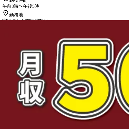
勤務時間
午前8時〜午後5時
勤務地
宮城県仙台市宮城野区
正社員
トラック
大型トラック・大型免許
未経験者歓迎
女性・
詳しく見る
気になる
★稼ぎたい方必見★ 月収MAX64万円
城県仙台市宮城野区
西濃エキスプレス株式会社
想定給与
月給￥250,000〜￥640,000