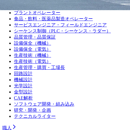
機械加工（その他）
組み立て・製造オペレーター
プラントオペレーター
食品・飲料・医薬品製造オペレーター
サービスエンジニア・フィールドエンジニア
シーケンス制御（PLC・シーケンス・ラダー）
品質管理・品質保証
設備保全（機械）
設備保全（電気）
生産技術（機械）
生産技術（電気）
生産管理・購買・工場長
回路設計
機械設計
光学設計
金型設計
CAE解析
ソフトウェア開発・組み込み
研究・開発・企画
テクニカルライター
職人