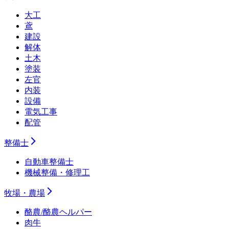
大工
鳶
建設
解体
土木
塗装
左官
内装
設備
電気工事
配管
整備士
自動車整備士
機械整備・修理工
牧場・農場
酪農/酪農ヘルパー
肉牛