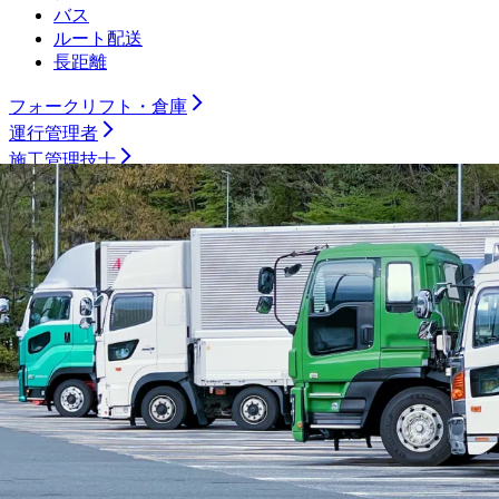
バス
ルート配送
長距離
フォークリフト・倉庫
運行管理者
施工管理技士
土木施工管理技士
電気工事施工管理技士
建築施工管理技士
管工事施工管理技士
電気主任技術者
製造職
機械加工（旋盤）
機械加工（マシニング）
機械加工（プレス・板金）
機械加工（樹脂）
機械加工（溶接）