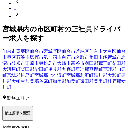
1
宮城県
内の市区町村の
正社員
ドライバ
ー
求人を探す
仙台市青葉区
仙台市宮城野区
仙台市若林区
仙台市太白区
仙台
市泉区
石巻市
塩竈市
気仙沼市
白石市
名取市
角田市
多賀城市
岩
沼市
登米市
栗原市
東松島市
大崎市
富谷市
刈田郡蔵王町
柴田郡
大河原町
柴田郡柴田町
伊具郡丸森町
亘理郡亘理町
亘理郡山元
町
宮城郡松島町
宮城郡七ヶ浜町
宮城郡利府町
黒川郡大和町
黒
川郡大衡村
加美郡色麻町
加美郡加美町
遠田郡美里町
牡鹿郡女
川町
勤務エリア
都道府県を変更
加美郡色麻町