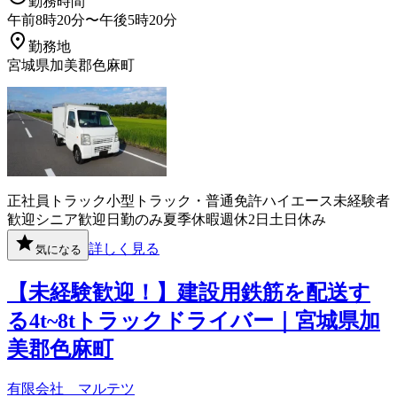
勤務時間
午前8時20分〜午後5時20分
勤務地
宮城県加美郡色麻町
正社員
トラック
小型トラック・普通免許
ハイエース
未経験者
歓迎
シニア歓迎
日勤のみ
夏季休暇
週休2日
土日休み
詳しく見る
気になる
【未経験歓迎！】建設用鉄筋を配送す
る4t~8tトラックドライバー｜宮城県加
美郡色麻町
有限会社 マルテツ