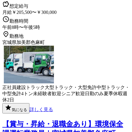
想定給与
月給￥205,500〜￥300,000
勤務時間
午前8時〜午後5時
勤務地
宮城県加美郡色麻町
正社員
建設
トラック
大型トラック・大型免許
中型トラック・
中型免許
4トン
未経験者歓迎
シニア歓迎
日勤のみ
夏季休暇
週
休2日
詳しく見る
気になる
【賞与・昇給・退職金あり】環境保全