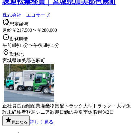
課運転業務員｜宮城県加美郡色麻町
株式会社 エコサーブ
想定給与
月給￥217,500〜￥280,000
勤務時間
午前8時15分〜午後5時15分
勤務地
宮城県加美郡色麻町
正社員
長距離
産業廃棄物
集配
トラック
大型トラック・大型免
許
未経験者歓迎
シニア歓迎
日勤のみ
夏季休暇
週休2日
詳しく見る
気になる