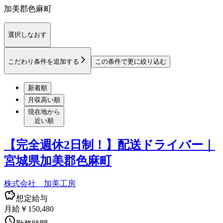
加美郡色麻町
選択しなおす
こだわり条件を追加する
この条件で更に絞り込む
新着順
月収高い順
現在地から
近い順
【完全週休2日制！】配送ドライバー｜
宮城県加美郡色麻町
株式会社 加美工房
想定給与
月給￥150,480