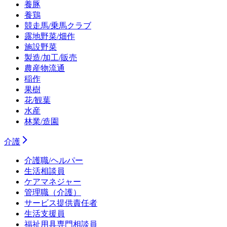
養豚
養鶏
競走馬/乗馬クラブ
露地野菜/畑作
施設野菜
製造/加工/販売
農産物流通
稲作
果樹
花/観葉
水産
林業/造園
介護
介護職/ヘルパー
生活相談員
ケアマネジャー
管理職（介護）
サービス提供責任者
生活支援員
福祉用具専門相談員