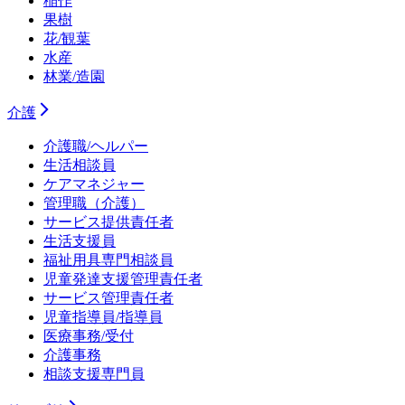
稲作
果樹
花/観葉
水産
林業/造園
介護
介護職/ヘルパー
生活相談員
ケアマネジャー
管理職（介護）
サービス提供責任者
生活支援員
福祉用具専門相談員
児童発達支援管理責任者
サービス管理責任者
児童指導員/指導員
医療事務/受付
介護事務
相談支援専門員