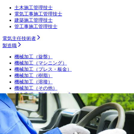
土木施工管理技士
電気工事施工管理技士
建築施工管理技士
管工事施工管理技士
電気主任技術者
製造職
機械加工（旋盤）
機械加工（マシニング）
機械加工（プレス・板金）
機械加工（樹脂）
機械加工（溶接）
機械加工（その他）
組み立て・製造オペレーター
プラントオペレーター
食品・飲料・医薬品製造オペレーター
サービスエンジニア・フィールドエンジニア
シーケンス制御（PLC・シーケンス・ラダー）
品質管理・品質保証
設備保全（機械）