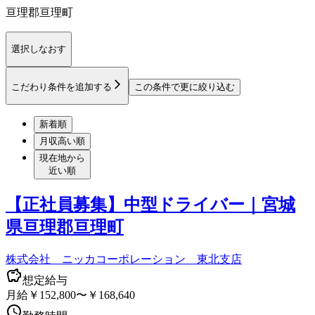
亘理郡亘理町
選択しなおす
こだわり条件を追加する
この条件で更に絞り込む
新着順
月収高い順
現在地から
近い順
【正社員募集】中型ドライバー｜宮城
県亘理郡亘理町
株式会社 ニッカコーポレーション 東北支店
想定給与
月給￥152,800〜￥168,640