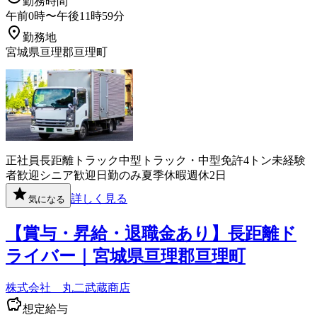
勤務時間
午前0時〜午後11時59分
勤務地
宮城県亘理郡亘理町
正社員
長距離
トラック
中型トラック・中型免許
4トン
未経験
者歓迎
シニア歓迎
日勤のみ
夏季休暇
週休2日
詳しく見る
気になる
【賞与・昇給・退職金あり】長距離ド
ライバー｜宮城県亘理郡亘理町
株式会社 丸二武蔵商店
想定給与