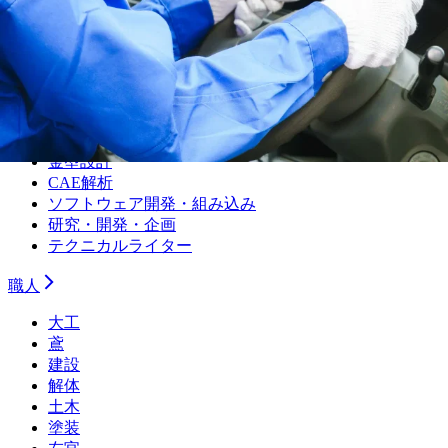
設備保全（電気）
生産技術（機械）
生産技術（電気）
生産管理・購買・工場長
回路設計
機械設計
光学設計
金型設計
CAE解析
ソフトウェア開発・組み込み
研究・開発・企画
テクニカルライター
職人
大工
鳶
建設
解体
土木
塗装