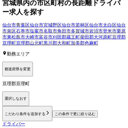
宮城県
内の市区町村の
長距離
ドライバ
ー
求人を探す
仙台市青葉区
仙台市宮城野区
仙台市若林区
仙台市太白区
仙台
市泉区
石巻市
塩竈市
名取市
角田市
多賀城市
岩沼市
登米市
栗原
市
東松島市
大崎市
富谷市
刈田郡蔵王町
柴田郡大河原町
亘理郡
亘理町
亘理郡山元町
黒川郡大和町
加美郡色麻町
勤務エリア
都道府県を変更
亘理郡亘理町
選択しなおす
こだわり条件を追加する
この条件で更に絞り込む
ドライバー