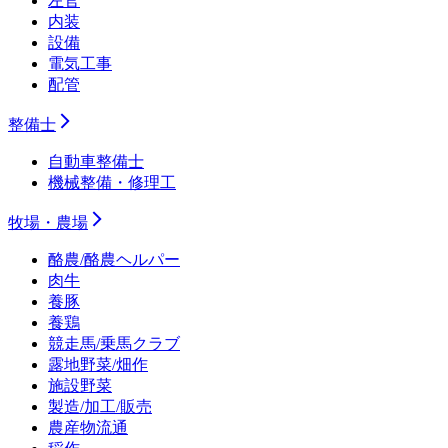
左官
内装
設備
電気工事
配管
整備士
自動車整備士
機械整備・修理工
牧場・農場
酪農/酪農ヘルパー
肉牛
養豚
養鶏
競走馬/乗馬クラブ
露地野菜/畑作
施設野菜
製造/加工/販売
農産物流通