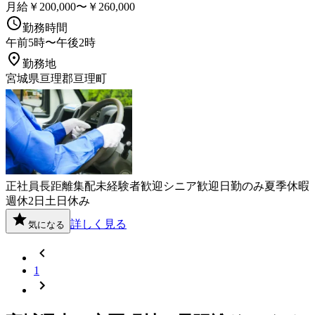
月給￥200,000〜￥260,000
勤務時間
午前5時〜午後2時
勤務地
宮城県亘理郡亘理町
正社員
長距離
集配
未経験者歓迎
シニア歓迎
日勤のみ
夏季休暇
週休2日
土日休み
詳しく見る
気になる
1