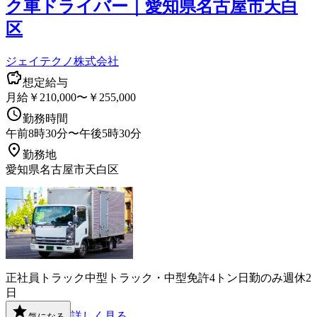
ク車ドライバー｜愛知県名古屋市天白
区
ジェイテクノ株式会社
想定給与
月給￥210,000〜￥255,000
勤務時間
午前8時30分〜午後5時30分
勤務地
愛知県名古屋市天白区
正社員
トラック
中型トラック・中型免許
4トン
日勤のみ
週休2
日
詳しく見る
気になる