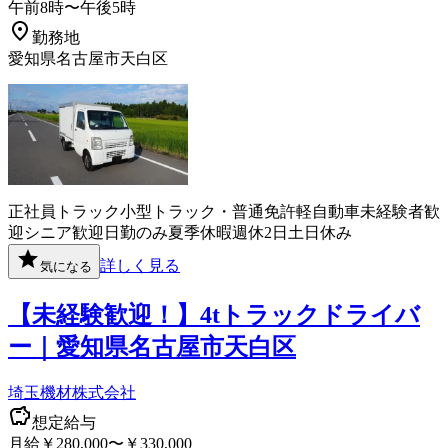
午前8時〜午後5時
勤務地
愛知県名古屋市天白区
正社員
トラック
小型トラック・普通免許
軽自動車
未経験者歓
迎
シニア歓迎
日勤のみ
夏季休暇
週休2日
土日休み
詳しく見る
気になる
【未経験歓迎！】4tトラックドライバ
ー｜愛知県名古屋市天白区
埼玉機材株式会社
想定給与
月給￥280,000〜￥330,000