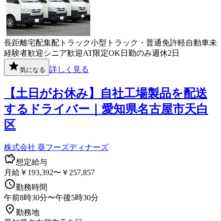
長距離
宅配
集配
トラック
小型トラック・普通免許
軽自動車
未
経験者歓迎
シニア歓迎
AT限定OK
日勤のみ
週休2日
詳しく見る
気になる
【土日がお休み】自社工場製品を配送
するドライバー｜愛知県名古屋市天白
区
株式会社 葵フーズディナーズ
想定給与
月給￥193,392〜￥257,857
勤務時間
午前8時30分〜午後5時30分
勤務地