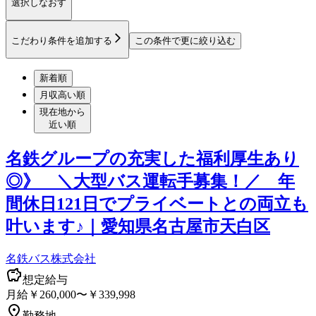
選択しなおす
こだわり条件を追加する
この条件で更に絞り込む
新着順
月収高い順
現在地から
近い順
名鉄グループの充実した福利厚生あり
◎》 ＼大型バス運転手募集！／ 年
間休日121日でプライベートとの両立も
叶います♪｜愛知県名古屋市天白区
名鉄バス株式会社
想定給与
月給￥260,000〜￥339,998
勤務地