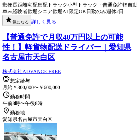
郵便
長距離
宅配
集配
トラック
小型トラック・普通免許
軽自動
車
未経験者歓迎
シニア歓迎
AT限定OK
日勤のみ
週休2日
詳しく見る
気になる
【普通免許で月収40万円以上の可能
性！】軽貨物配送ドライバー｜愛知県
名古屋市天白区
株式会社ADVANCE FREE
想定給与
月給￥300,000〜￥600,000
勤務時間
午前8時〜午後8時
勤務地
愛知県名古屋市天白区