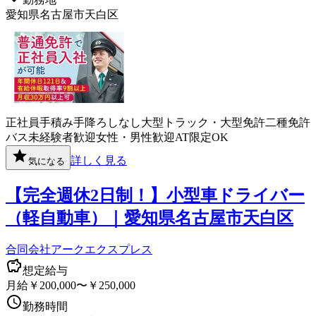
愛知県名古屋市天白区
正社員
手積み手降ろしなし
大型トラック・大型免許
二種免許
バス
未経験者歓迎
女性・男性歓迎
AT限定OK
詳しく見る
気になる
【完全週休2日制！】小型車ドライバー
（軽自動車）｜愛知県名古屋市天白区
合同会社アークエクスプレス
想定給与
月給￥200,000〜￥250,000
勤務時間