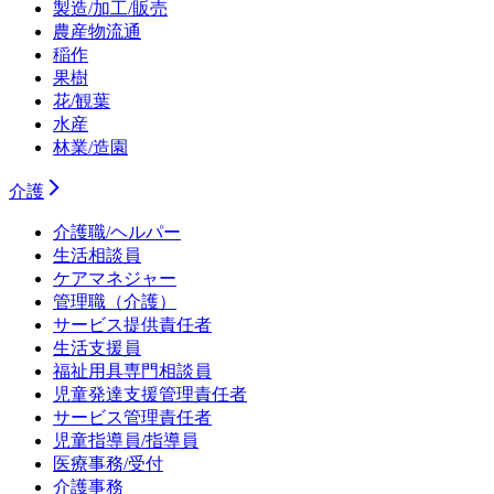
製造/加工/販売
農産物流通
稲作
果樹
花/観葉
水産
林業/造園
介護
介護職/ヘルパー
生活相談員
ケアマネジャー
管理職（介護）
サービス提供責任者
生活支援員
福祉用具専門相談員
児童発達支援管理責任者
サービス管理責任者
児童指導員/指導員
医療事務/受付
介護事務