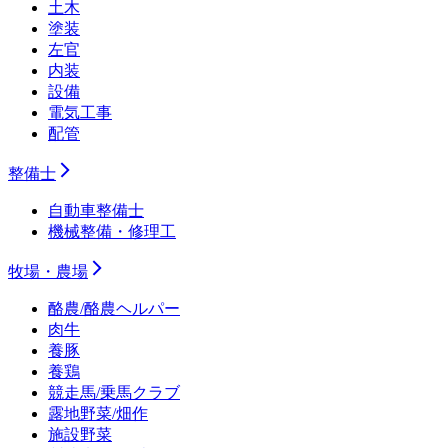
土木
塗装
左官
内装
設備
電気工事
配管
整備士
自動車整備士
機械整備・修理工
牧場・農場
酪農/酪農ヘルパー
肉牛
養豚
養鶏
競走馬/乗馬クラブ
露地野菜/畑作
施設野菜