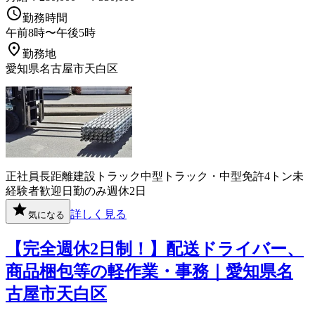
勤務時間
午前8時〜午後5時
勤務地
愛知県名古屋市天白区
正社員
長距離
建設
トラック
中型トラック・中型免許
4トン
未
経験者歓迎
日勤のみ
週休2日
詳しく見る
気になる
【完全週休2日制！】配送ドライバー、
商品梱包等の軽作業・事務｜愛知県名
古屋市天白区