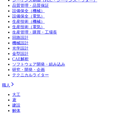
シーケンス制御（PLC・シーケンス・ラダー）
品質管理・品質保証
設備保全（機械）
設備保全（電気）
生産技術（機械）
生産技術（電気）
生産管理・購買・工場長
回路設計
機械設計
光学設計
金型設計
CAE解析
ソフトウェア開発・組み込み
研究・開発・企画
テクニカルライター
職人
大工
鳶
建設
解体