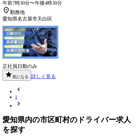
午前7時30分〜午後4時30分
勤務地
愛知県名古屋市天白区
正社員
日勤のみ
詳しく見る
気になる
1
愛知県
内の市区町村の
ドライバー
求人
を探す