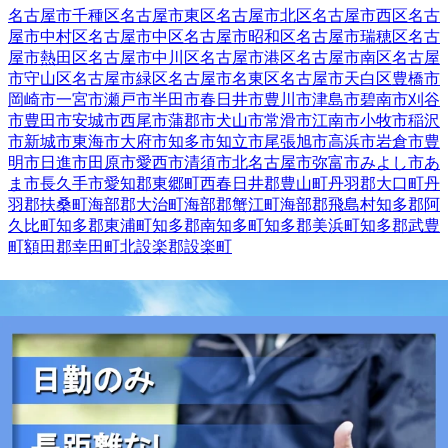
名古屋市千種区
名古屋市東区
名古屋市北区
名古屋市西区
名古
屋市中村区
名古屋市中区
名古屋市昭和区
名古屋市瑞穂区
名古
屋市熱田区
名古屋市中川区
名古屋市港区
名古屋市南区
名古屋
市守山区
名古屋市緑区
名古屋市名東区
名古屋市天白区
豊橋市
岡崎市
一宮市
瀬戸市
半田市
春日井市
豊川市
津島市
碧南市
刈谷
市
豊田市
安城市
西尾市
蒲郡市
犬山市
常滑市
江南市
小牧市
稲沢
市
新城市
東海市
大府市
知多市
知立市
尾張旭市
高浜市
岩倉市
豊
明市
日進市
田原市
愛西市
清須市
北名古屋市
弥富市
みよし市
あ
ま市
長久手市
愛知郡東郷町
西春日井郡豊山町
丹羽郡大口町
丹
羽郡扶桑町
海部郡大治町
海部郡蟹江町
海部郡飛島村
知多郡阿
久比町
知多郡東浦町
知多郡南知多町
知多郡美浜町
知多郡武豊
町
額田郡幸田町
北設楽郡設楽町
愛知県
名古屋市天白区
の人気条件から
探す
正社員
トラック
中型トラック・中型免許
長距離
大型トラッ
ク・大型免許
【
東海
】他の都道府県から
探す