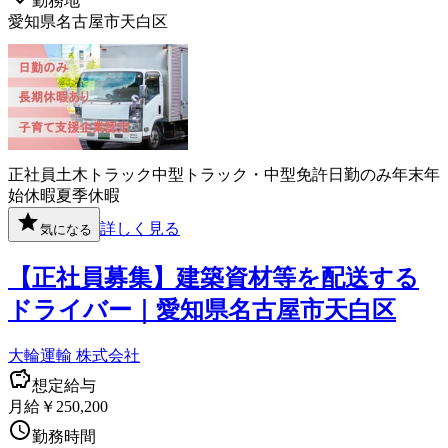
勤務地
愛知県名古屋市天白区
正社員
土木
トラック
中型トラック・中型免許
日勤のみ
年末年
始休暇
夏季休暇
詳しく見る
気になる
【正社員募集】建築資材等を配送する
ドライバー｜愛知県名古屋市天白区
大輪運輸 株式会社
想定給与
月給￥250,200
勤務時間