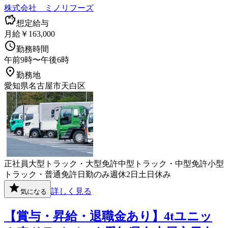
株式会社 ミノリフーズ
想定給与
月給￥163,000
勤務時間
午前9時〜午後6時
勤務地
愛知県名古屋市天白区
正社員
大型トラック・大型免許
中型トラック・中型免許
小型
トラック・普通免許
日勤のみ
週休2日
土日休み
詳しく見る
気になる
【賞与・昇給・退職金あり】4tユニッ