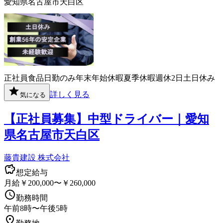
愛知県名古屋市天白区
正社員
食品
日勤のみ
年末年始休暇
夏季休暇
週休2日
土日休み
詳しく見る
気になる
【正社員募集】中型ドライバー｜愛知
県名古屋市天白区
藤貴建設 株式会社
想定給与
月給￥200,000〜￥260,000
勤務時間
午前8時〜午後5時