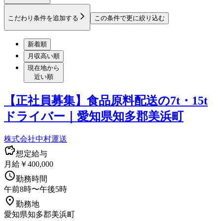
こだわり条件を追加する
この条件で更に絞り込む
新着順
月収高い順
現在地から
近い順
【正社員募集】食品原料配送の7t・15t
ドライバー｜愛知県知多郡美浜町
株式会社中村運送
想定給与
月給￥400,000
勤務時間
午前8時〜午後5時
勤務地
愛知県知多郡美浜町