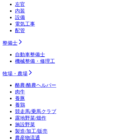
左官
内装
設備
電気工事
配管
整備士
自動車整備士
機械整備・修理工
牧場・農場
酪農/酪農ヘルパー
肉牛
養豚
養鶏
競走馬/乗馬クラブ
露地野菜/畑作
施設野菜
製造/加工/販売
農産物流通