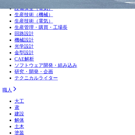
設備保全（機械）
設備保全（電気）
生産技術（機械）
生産技術（電気）
生産管理・購買・工場長
回路設計
機械設計
光学設計
金型設計
CAE解析
ソフトウェア開発・組み込み
研究・開発・企画
テクニカルライター
職人
大工
鳶
建設
解体
土木
塗装