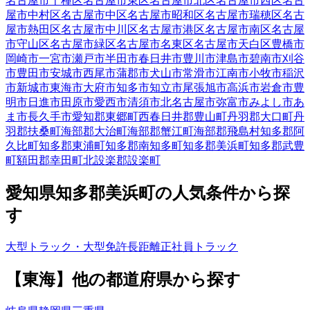
名古屋市千種区
名古屋市東区
名古屋市北区
名古屋市西区
名古
屋市中村区
名古屋市中区
名古屋市昭和区
名古屋市瑞穂区
名古
屋市熱田区
名古屋市中川区
名古屋市港区
名古屋市南区
名古屋
市守山区
名古屋市緑区
名古屋市名東区
名古屋市天白区
豊橋市
岡崎市
一宮市
瀬戸市
半田市
春日井市
豊川市
津島市
碧南市
刈谷
市
豊田市
安城市
西尾市
蒲郡市
犬山市
常滑市
江南市
小牧市
稲沢
市
新城市
東海市
大府市
知多市
知立市
尾張旭市
高浜市
岩倉市
豊
明市
日進市
田原市
愛西市
清須市
北名古屋市
弥富市
みよし市
あ
ま市
長久手市
愛知郡東郷町
西春日井郡豊山町
丹羽郡大口町
丹
羽郡扶桑町
海部郡大治町
海部郡蟹江町
海部郡飛島村
知多郡阿
久比町
知多郡東浦町
知多郡南知多町
知多郡美浜町
知多郡武豊
町
額田郡幸田町
北設楽郡設楽町
愛知県
知多郡美浜町
の人気条件から探
す
大型トラック・大型免許
長距離
正社員
トラック
【
東海
】他の都道府県から
探す