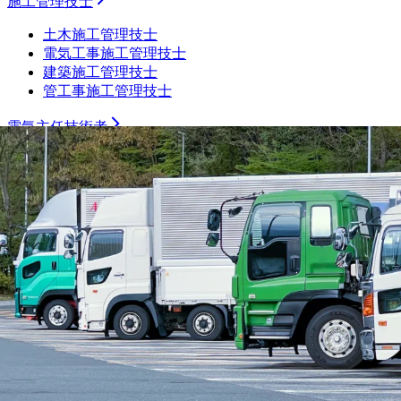
施工管理技士
土木施工管理技士
電気工事施工管理技士
建築施工管理技士
管工事施工管理技士
電気主任技術者
製造職
機械加工（旋盤）
機械加工（マシニング）
機械加工（プレス・板金）
機械加工（樹脂）
機械加工（溶接）
機械加工（その他）
組み立て・製造オペレーター
プラントオペレーター
食品・飲料・医薬品製造オペレーター
サービスエンジニア・フィールドエンジニア
シーケンス制御（PLC・シーケンス・ラダー）
品質管理・品質保証