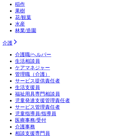
稲作
果樹
花/観葉
水産
林業/造園
介護
介護職/ヘルパー
生活相談員
ケアマネジャー
管理職（介護）
サービス提供責任者
生活支援員
福祉用具専門相談員
児童発達支援管理責任者
サービス管理責任者
児童指導員/指導員
医療事務/受付
介護事務
相談支援専門員