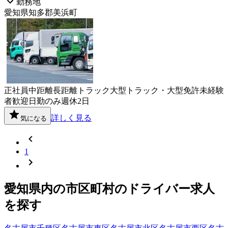
勤務地
愛知県知多郡美浜町
正社員
中距離
長距離
トラック
大型トラック・大型免許
未経験
者歓迎
日勤のみ
週休2日
詳しく見る
気になる
1
愛知県
内の市区町村の
ドライバー
求人
を探す