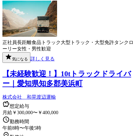
正社員
長距離
食品
トラック
大型トラック・大型免許
タンクロ
ーリー
女性・男性歓迎
詳しく見る
気になる
【未経験歓迎！】10tトラックドライバ
ー｜愛知県知多郡美浜町
株式会社 和晃渡辺運輸
想定給与
月給￥300,000〜￥400,000
勤務時間
午前8時〜午後5時