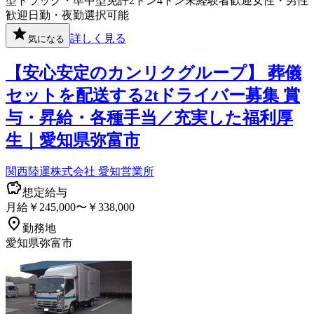
型トラック・準中型免許
2トン
4トン
未経験者歓迎
女性・男性
歓迎
日勤・夜勤選択可能
詳しく見る
気になる
【安心安定のカンリクグループ】 葬儀
セットを配送する2tドライバー募集 賞
与・昇給・各種手当／充実した福利厚
生｜愛知県弥富市
関西陸運株式会社 愛知営業所
想定給与
月給￥245,000〜￥338,000
勤務地
愛知県弥富市