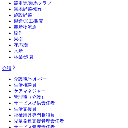
競走馬/乗馬クラブ
露地野菜/畑作
施設野菜
製造/加工/販売
農産物流通
稲作
果樹
花/観葉
水産
林業/造園
介護
介護職/ヘルパー
生活相談員
ケアマネジャー
管理職（介護）
サービス提供責任者
生活支援員
福祉用具専門相談員
児童発達支援管理責任者
サービス管理責任者