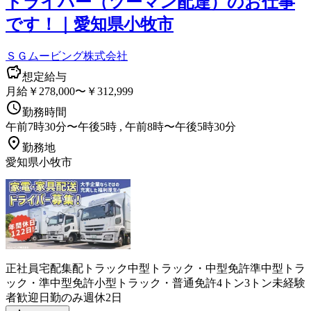
ドライバー（ツーマン配達）のお仕事
です！｜愛知県小牧市
ＳＧムービング株式会社
想定給与
月給￥278,000〜￥312,999
勤務時間
午前7時30分〜午後5時 , 午前8時〜午後5時30分
勤務地
愛知県小牧市
正社員
宅配
集配
トラック
中型トラック・中型免許
準中型トラ
ック・準中型免許
小型トラック・普通免許
4トン
3トン
未経験
者歓迎
日勤のみ
週休2日