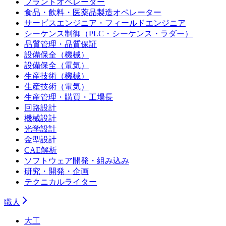
プラントオペレーター
食品・飲料・医薬品製造オペレーター
サービスエンジニア・フィールドエンジニア
シーケンス制御（PLC・シーケンス・ラダー）
品質管理・品質保証
設備保全（機械）
設備保全（電気）
生産技術（機械）
生産技術（電気）
生産管理・購買・工場長
回路設計
機械設計
光学設計
金型設計
CAE解析
ソフトウェア開発・組み込み
研究・開発・企画
テクニカルライター
職人
大工