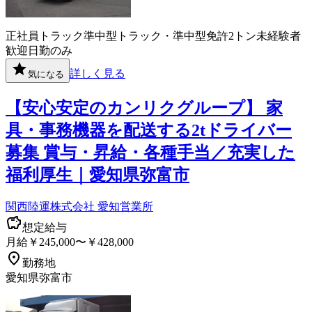
正社員
トラック
準中型トラック・準中型免許
2トン
未経験者
歓迎
日勤のみ
詳しく見る
気になる
【安心安定のカンリクグループ】 家
具・事務機器を配送する2tドライバー
募集 賞与・昇給・各種手当／充実した
福利厚生｜愛知県弥富市
関西陸運株式会社 愛知営業所
想定給与
月給￥245,000〜￥428,000
勤務地
愛知県弥富市