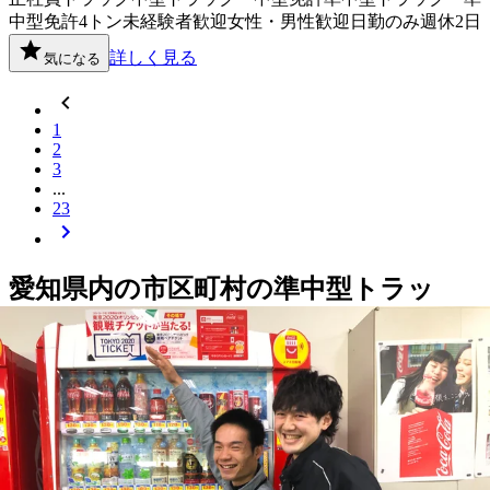
中型免許
4トン
未経験者歓迎
女性・男性歓迎
日勤のみ
週休2日
詳しく見る
気になる
1
2
3
...
23
愛知県
内の市区町村の
準中型トラッ
ク・準中型免許
ドライバー
求人を探す
名古屋市千種区
名古屋市北区
名古屋市西区
名古屋市中村区
名
古屋市中区
名古屋市昭和区
名古屋市瑞穂区
名古屋市熱田区
名
古屋市中川区
名古屋市港区
名古屋市南区
名古屋市守山区
名古
屋市緑区
名古屋市名東区
豊橋市
岡崎市
一宮市
瀬戸市
半田市
春
日井市
豊川市
碧南市
豊田市
安城市
西尾市
犬山市
常滑市
江南市
小牧市
稲沢市
新城市
東海市
大府市
知立市
尾張旭市
高浜市
岩倉