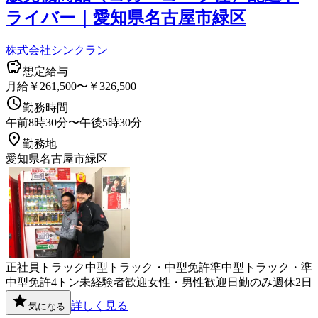
ライバー｜愛知県名古屋市緑区
株式会社シンクラン
想定給与
月給￥261,500〜￥326,500
勤務時間
午前8時30分〜午後5時30分
勤務地
愛知県名古屋市緑区
正社員
トラック
中型トラック・中型免許
準中型トラック・準
中型免許
4トン
未経験者歓迎
女性・男性歓迎
日勤のみ
週休2日
詳しく見る
気になる