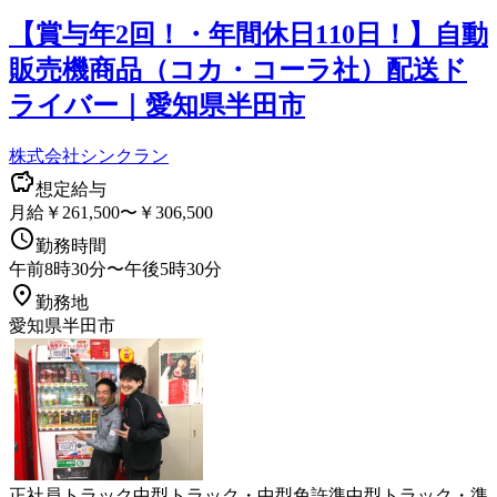
【賞与年2回！・年間休日110日！】自動
販売機商品（コカ・コーラ社）配送ド
ライバー｜愛知県半田市
株式会社シンクラン
想定給与
月給￥261,500〜￥306,500
勤務時間
午前8時30分〜午後5時30分
勤務地
愛知県半田市
正社員
トラック
中型トラック・中型免許
準中型トラック・準