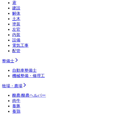
鳶
建設
解体
土木
塗装
左官
内装
設備
電気工事
配管
整備士
自動車整備士
機械整備・修理工
牧場・農場
酪農/酪農ヘルパー
肉牛
養豚
養鶏