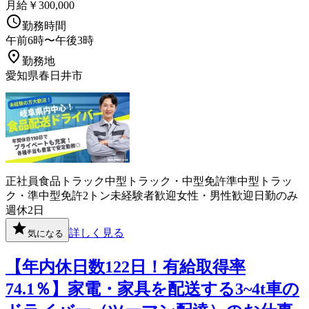
月給￥300,000
勤務時間
午前6時〜午後3時
勤務地
愛知県春日井市
正社員
食品
トラック
中型トラック・中型免許
準中型トラッ
ク・準中型免許
2トン
未経験者歓迎
女性・男性歓迎
日勤のみ
週休2日
詳しく見る
気になる
【年内休日数122日！有給取得率
74.1％】家電・家具を配送する3~4t車の