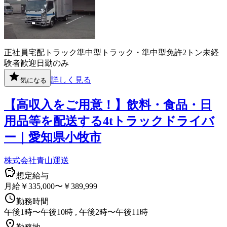
正社員
宅配
トラック
準中型トラック・準中型免許
2トン
未経
験者歓迎
日勤のみ
詳しく見る
気になる
【高収入をご用意！】飲料・食品・日
用品等を配送する4tトラックドライバ
ー｜愛知県小牧市
株式会社青山運送
想定給与
月給￥335,000〜￥389,999
勤務時間
午後1時〜午後10時 , 午後2時〜午後11時