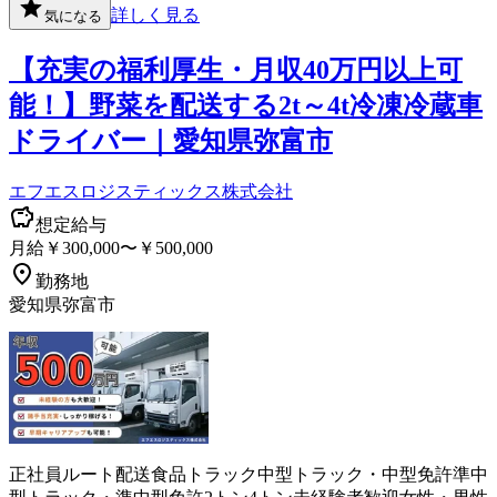
詳しく見る
気になる
【充実の福利厚生・月収40万円以上可
能！】野菜を配送する2t～4t冷凍冷蔵車
ドライバー｜愛知県弥富市
エフエスロジスティックス株式会社
想定給与
月給￥300,000〜￥500,000
勤務地
愛知県弥富市
正社員
ルート配送
食品
トラック
中型トラック・中型免許
準中