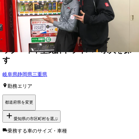
市
豊明市
日進市
愛西市
清須市
北名古屋市
弥富市
みよし市
あま
市
長久手市
愛知郡東郷町
西春日井郡豊山町
丹羽郡大口町
丹羽
郡扶桑町
海部郡蟹江町
海部郡飛島村
知多郡東浦町
額田郡幸田
町
【
東海
】他の都道府県から
準中型トラ
ック・準中型免許ドライバー求人を
探
す
岐阜県
静岡県
三重県
勤務エリア
都道府県を変更
愛知県
の市区町村を選ぶ
乗務する車のサイズ・車種