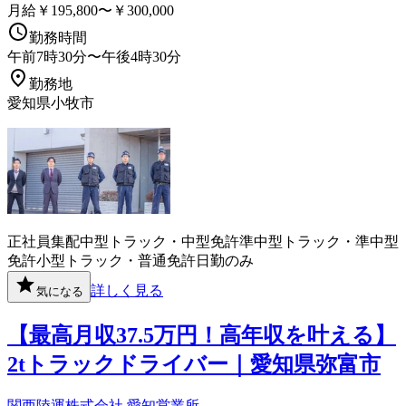
月給￥195,800〜￥300,000
勤務時間
午前7時30分〜午後4時30分
勤務地
愛知県小牧市
正社員
集配
中型トラック・中型免許
準中型トラック・準中型
免許
小型トラック・普通免許
日勤のみ
詳しく見る
気になる
【最高月収37.5万円！高年収を叶える】
2tトラックドライバー｜愛知県弥富市
関西陸運株式会社 愛知営業所