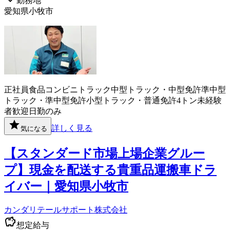
勤務地
愛知県小牧市
正社員
食品
コンビニ
トラック
中型トラック・中型免許
準中型
トラック・準中型免許
小型トラック・普通免許
4トン
未経験
者歓迎
日勤のみ
詳しく見る
気になる
【スタンダード市場上場企業グルー
プ】現金を配送する貴重品運搬車ドラ
イバー｜愛知県小牧市
カンダリテールサポート株式会社
想定給与