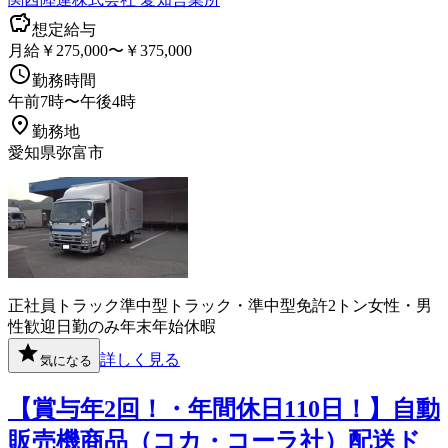
想定給与
月給￥275,000〜￥375,000
勤務時間
午前7時〜午後4時
勤務地
愛知県弥富市
正社員
トラック
準中型トラック・準中型免許
2トン
女性・男
性歓迎
日勤のみ
年末年始休暇
詳しく見る
気になる
【賞与年2回！・年間休日110日！】自動
販売機商品（コカ・コーラ社）配送ド