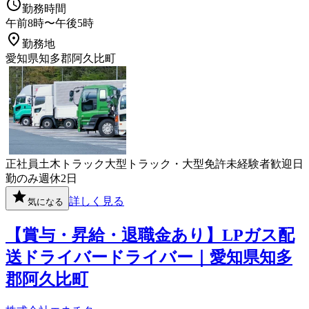
勤務時間
午前8時〜午後5時
勤務地
愛知県知多郡阿久比町
正社員
土木
トラック
大型トラック・大型免許
未経験者歓迎
日
勤のみ
週休2日
詳しく見る
気になる
【賞与・昇給・退職金あり】LPガス配
送ドライバードライバー｜愛知県知多
郡阿久比町