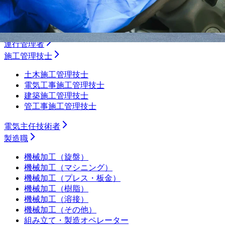
ルート配送
長距離
フォークリフト・倉庫
運行管理者
施工管理技士
土木施工管理技士
電気工事施工管理技士
建築施工管理技士
管工事施工管理技士
電気主任技術者
製造職
機械加工（旋盤）
機械加工（マシニング）
機械加工（プレス・板金）
機械加工（樹脂）
機械加工（溶接）
機械加工（その他）
組み立て・製造オペレーター