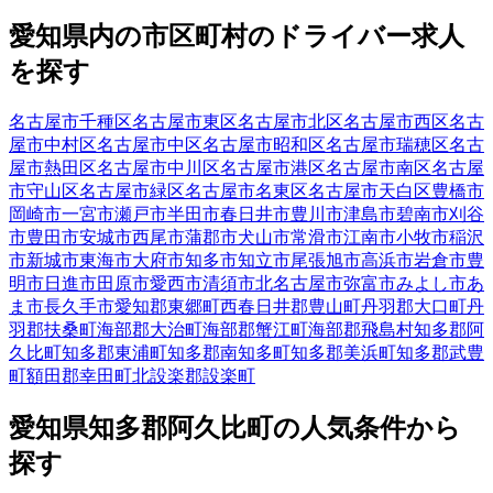
愛知県
内の市区町村の
ドライバー
求人
を探す
名古屋市千種区
名古屋市東区
名古屋市北区
名古屋市西区
名古
屋市中村区
名古屋市中区
名古屋市昭和区
名古屋市瑞穂区
名古
屋市熱田区
名古屋市中川区
名古屋市港区
名古屋市南区
名古屋
市守山区
名古屋市緑区
名古屋市名東区
名古屋市天白区
豊橋市
岡崎市
一宮市
瀬戸市
半田市
春日井市
豊川市
津島市
碧南市
刈谷
市
豊田市
安城市
西尾市
蒲郡市
犬山市
常滑市
江南市
小牧市
稲沢
市
新城市
東海市
大府市
知多市
知立市
尾張旭市
高浜市
岩倉市
豊
明市
日進市
田原市
愛西市
清須市
北名古屋市
弥富市
みよし市
あ
ま市
長久手市
愛知郡東郷町
西春日井郡豊山町
丹羽郡大口町
丹
羽郡扶桑町
海部郡大治町
海部郡蟹江町
海部郡飛島村
知多郡阿
久比町
知多郡東浦町
知多郡南知多町
知多郡美浜町
知多郡武豊
町
額田郡幸田町
北設楽郡設楽町
愛知県
知多郡阿久比町
の人気条件から
探す