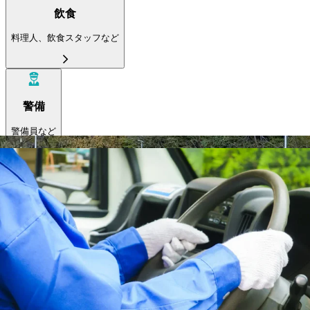
飲食
料理人、飲食スタッフなど
警備
警備員など
ドライバー
大型トラック
中型トラック
準中型トラック
小型トラック
ダンプ
トレーラー
タクシー
バス