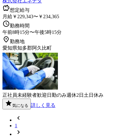
株式会社エネチタ
想定給与
月給￥229,343〜￥234,365
勤務時間
午前8時15分〜午後5時15分
勤務地
愛知県知多郡阿久比町
正社員
未経験者歓迎
日勤のみ
週休2日
土日休み
詳しく見る
気になる
1