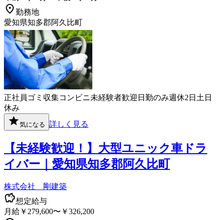
勤務地
愛知県知多郡阿久比町
正社員
ゴミ収集
コンビニ
未経験者歓迎
日勤のみ
週休2日
土日
休み
詳しく見る
気になる
【未経験歓迎！】大型ユニック車ドラ
イバー｜愛知県知多郡阿久比町
株式会社 剛建築
想定給与
月給￥279,600〜￥326,200