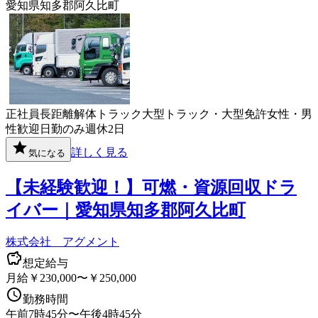
愛知県知多郡阿久比町
正社員
長距離
解体
トラック
大型トラック・大型免許
女性・男
性歓迎
日勤のみ
週休2日
詳しく見る
気になる
【未経験歓迎！】可燃・資源回収ドラ
イバー｜愛知県知多郡阿久比町
株式会社 アグメント
想定給与
月給￥230,000〜￥250,000
勤務時間
午前7時45分〜午後4時45分