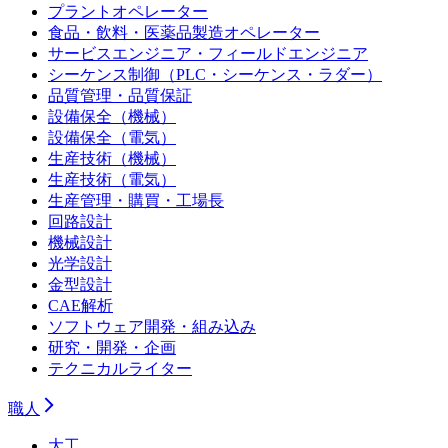
プラントオペレーター
食品・飲料・医薬品製造オペレーター
サービスエンジニア・フィールドエンジニア
シーケンス制御（PLC・シーケンス・ラダー）
品質管理・品質保証
設備保全（機械）
設備保全（電気）
生産技術（機械）
生産技術（電気）
生産管理・購買・工場長
回路設計
機械設計
光学設計
金型設計
CAE解析
ソフトウェア開発・組み込み
研究・開発・企画
テクニカルライター
職人
大工