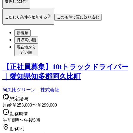
選択しなおす
こだわり条件を追加する
この条件で更に絞り込む
新着順
月収高い順
現在地から
近い順
【正社員募集】10tトラックドライバー
｜愛知県知多郡阿久比町
阿久比グリーン 株式会社
想定給与
月給￥253,000〜￥299,000
勤務時間
午前8時〜午後5時
勤務地