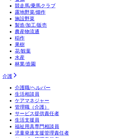
競走馬/乗馬クラブ
露地野菜/畑作
施設野菜
製造/加工/販売
農産物流通
稲作
果樹
花/観葉
水産
林業/造園
介護
介護職/ヘルパー
生活相談員
ケアマネジャー
管理職（介護）
サービス提供責任者
生活支援員
福祉用具専門相談員
児童発達支援管理責任者