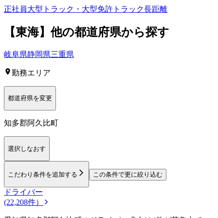
正社員
大型トラック・大型免許
トラック
長距離
【
東海
】他の都道府県から
探す
岐阜県
静岡県
三重県
勤務エリア
都道府県を変更
知多郡阿久比町
選択しなおす
こだわり条件を追加する
この条件で更に絞り込む
ドライバー
(22,208件）