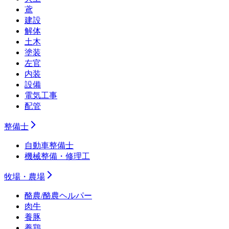
鳶
建設
解体
土木
塗装
左官
内装
設備
電気工事
配管
整備士
自動車整備士
機械整備・修理工
牧場・農場
酪農/酪農ヘルパー
肉牛
養豚
養鶏